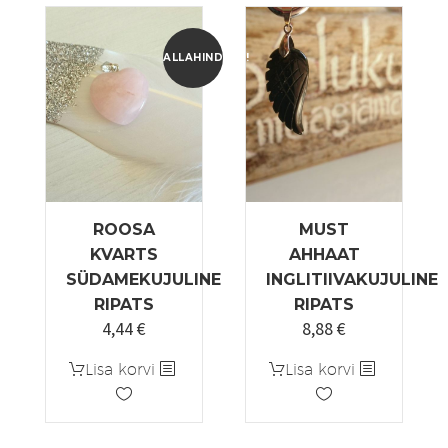
ALLAHINDLUS!
ROOSA
MUST
KVARTS
AHHAAT
SÜDAMEKUJULINE
INGLITIIVAKUJULINE
RIPATS
RIPATS
4,44
€
8,88
€
Algne
Praegune
hind
hind
Lisa korvi
Lisa korvi
oli:
on:
5,55 €.
4,44 €.