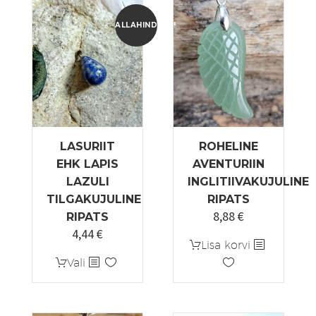
ALLAHINDLUS!
LASURIIT
ROHELINE
EHK LAPIS
AVENTURIIN
LAZULI
INGLITIIVAKUJULINE
TILGAKUJULINE
RIPATS
8,88
€
RIPATS
4,44
€
Algne
Praegune
Lisa korvi
hind
hind
Sellel
Vali
oli:
on:
tootel
5,55 €.
4,44 €.
on
mitu