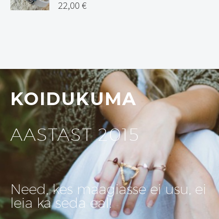
22,00
€
KOIDUKUMA
AASTAST 2015
Need, kes maagiasse ei usu, ei
leia ka seda eal!