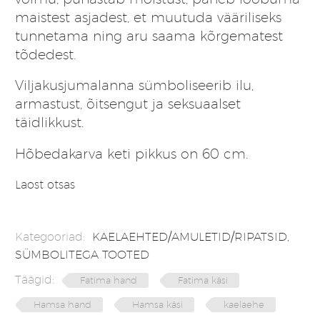
maistest asjadest, et muutuda vääriliseks
tunnetama ning aru saama kõrgematest
tõdedest.
Viljakusjumalanna sümboliseerib ilu,
armastust, õitsengut ja seksuaalset
täidlikkust.
Hõbedakarva keti pikkus on 60 cm.
Laost otsas
Kategooriad:
KAELAEHTED/AMULETID/RIPATSID
,
SÜMBOLITEGA TOOTED
Täägid:
Fatima hand
Fatima käsi
Hamsa hand
Hamsa käsi
kaelaehe