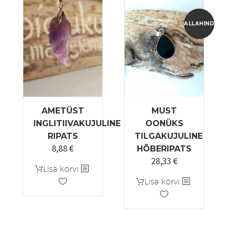
varianti.
Valikuid
ALLAHINDLUS
saab
teha
tootelehel.
AMETÜST
MUST
INGLITIIVAKUJULINE
OONÜKS
RIPATS
TILGAKUJULINE
8,88
€
HÕBERIPATS
28,33
€
Algne
Praegune
Lisa korvi
hind
hind
Lisa korvi
oli:
on:
33,33 €.
28,33 €.