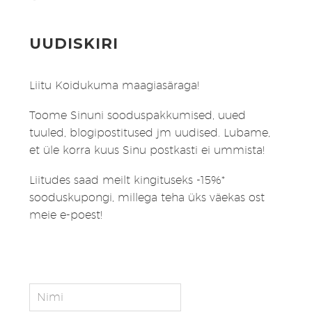
UUDISKIRI
Liitu Koidukuma maagiasäraga!
Toome Sinuni sooduspakkumised, uued
tuuled, blogipostitused jm uudised. Lubame,
et üle korra kuus Sinu postkasti ei ummista!
Liitudes saad meilt kingituseks -15%*
sooduskupongi, millega teha üks väekas ost
meie e-poest!