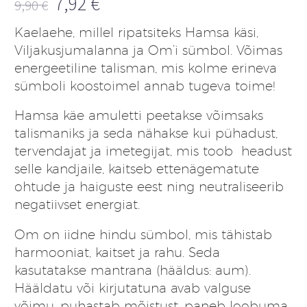
7,92
€
9,90
€
Algne
Praegune
Kaelaehe, millel ripatsiteks Hamsa käsi,
hind
hind
Viljakusjumalanna ja Om’i sümbol. Võimas
oli:
on:
energeetiline talisman, mis kolme erineva
9,90 €.
7,92 €.
sümboli koostoimel annab tugeva toime!
Hamsa käe amuletti peetakse võimsaks
talismaniks ja seda nähakse kui pühadust,
tervendajat ja imetegijat, mis toob headust
selle kandjaile, kaitseb ettenägematute
ohtude ja haiguste eest ning neutraliseerib
negatiivset energiat.
Om on iidne hindu sümbol, mis tähistab
harmooniat, kaitset ja rahu. Seda
kasutatakse mantrana (hääldus: aum).
Hääldatu või kirjutatuna avab valguse
võimu, puhastab mõistust, paneb loobuma