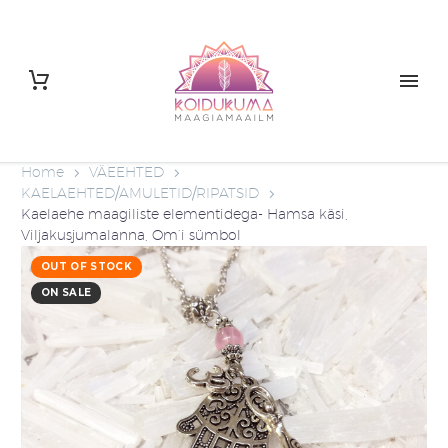
Home
VÄEEHTED
KAELAEHTED/AMULETID/RIPATSID
Kaelaehe maagiliste elementidega- Hamsa käsi,
Viljakusjumalanna, Om’i sümbol
OUT OF STOCK
ON SALE