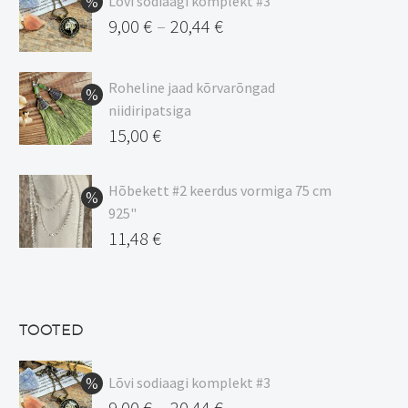
Lõvi sodiaagi komplekt #3
9,00
€
20,44
€
–
Hinnavahemik:
9,00 €
Roheline jaad kõrvarõngad
kuni
niidiripatsiga
20,44 €
Algne
15,00
€
hind
Praegune
oli:
hind
Hõbekett #2 keerdus vormiga 75 cm
925"
17,00 €.
on:
Algne
11,48
€
15,00 €.
hind
Praegune
oli:
hind
13,50 €.
on:
TOOTED
11,48 €.
Lõvi sodiaagi komplekt #3
9,00
€
20,44
€