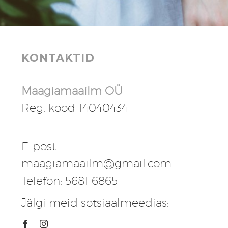
KONTAKTID
Maagiamaailm OÜ
Reg. kood 14040434
E-post:
maagiamaailm@gmail.com
Telefon: 5681 6865
Jälgi meid sotsiaalmeedias: