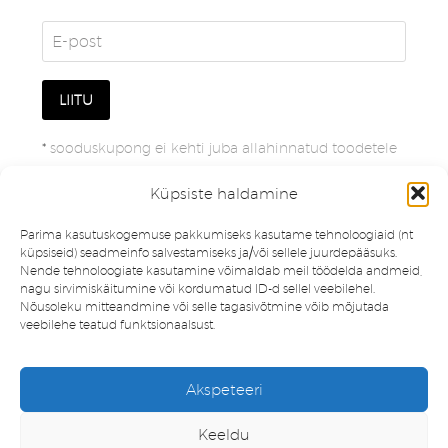
*
sooduskupong ei kehti juba allahinnatud toodetele
Küpsiste haldamine
Parima kasutuskogemuse pakkumiseks kasutame tehnoloogiaid (nt
küpsiseid) seadmeinfo salvestamiseks ja/või sellele juurdepääsuks.
Nende tehnoloogiate kasutamine võimaldab meil töödelda andmeid,
nagu sirvimiskäitumine või kordumatud ID-d sellel veebilehel.
Nõusoleku mitteandmine või selle tagasivõtmine võib mõjutada
veebilehe teatud funktsionaalsust.
Müügitingimused
Privaatsuspoliitika
Akspeteeri
Minu konto
Soovinimekiri
Keeldu