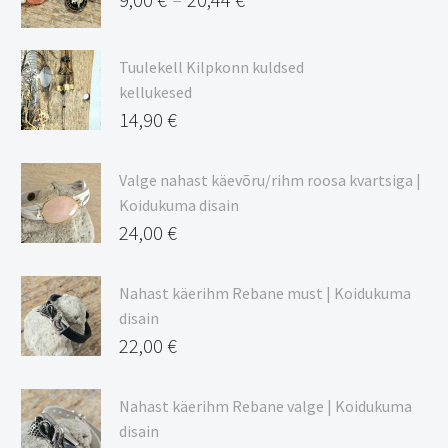
–
Hinnavahemik:
9,00 €
Tuulekell Kilpkonn kuldsed
kuni
kellukesed
20,44 €
14,90
€
Valge nahast käevõru/rihm roosa kvartsiga |
Koidukuma disain
24,00
€
Nahast käerihm Rebane must | Koidukuma
disain
22,00
€
Nahast käerihm Rebane valge | Koidukuma
disain