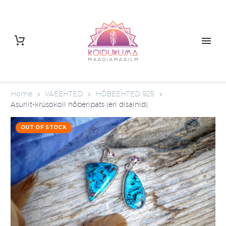
Home
VÄEEHTED
HÕBEEHTED 925
Asuriit-krüsokoll hõberipats (eri disainid)
OUT OF STOCK