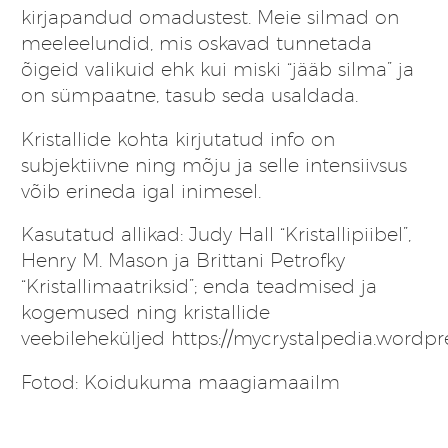
kirjapandud omadustest. Meie silmad on
meeleelundid, mis oskavad tunnetada
õigeid valikuid ehk kui miski “jääb silma” ja
on sümpaatne, tasub seda usaldada.
Kristallide kohta kirjutatud info on
subjektiivne ning mõju ja selle intensiivsus
võib erineda igal inimesel.
Kasutatud allikad: Judy Hall “Kristallipiibel”,
Henry M. Mason ja Brittani Petrofky
“Kristallimaatriksid”; enda teadmised ja
kogemused ning kristallide
veebileheküljed
https://mycrystalpedia.wordpr
Fotod: Koidukuma maagiamaailm