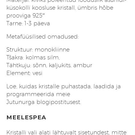
küsokolli koosluse kristall, ümbris hõbe
prooviga 925″
Tarne: 1-3 päeva
Metafüüsilised omadused:
Struktuur: monokliinne
Tšakra: kolmas silm,
Tähtkuju: sõnn, kaljukits, ambur
Element: vesi
Loe, kuidas kristalle puhastada, laadida ja
programmeerida meie
Jutunurga
blogipostitusest
.
MEELESPEA
Kristalli vali alati lähtuvalt sisetundest, mitte