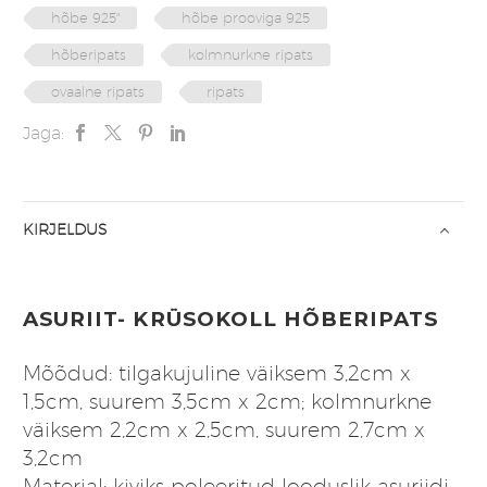
hõbe 925"
hõbe prooviga 925
hõberipats
kolmnurkne ripats
ovaalne ripats
ripats
Jaga:
KIRJELDUS
ASURIIT- KRÜSOKOLL HÕBERIPATS
Mõõdud: tilgakujuline väiksem 3,2cm x
1,5cm, suurem 3,5cm x 2cm; kolmnurkne
väiksem 2,2cm x 2,5cm, suurem 2,7cm x
3,2cm
Materjal: kiviks poleeritud looduslik asuriidi-