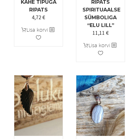
KAHE TIPUGA
RIPATS
RIPATS
SPIRITUAALSE
4,72
€
Algne
Praegune
SÜMBOLIGA
hind
hind
“ELU LILL”
Lisa korvi
11,11
€
oli:
on:
5,90 €.
4,72 €.
Lisa korvi