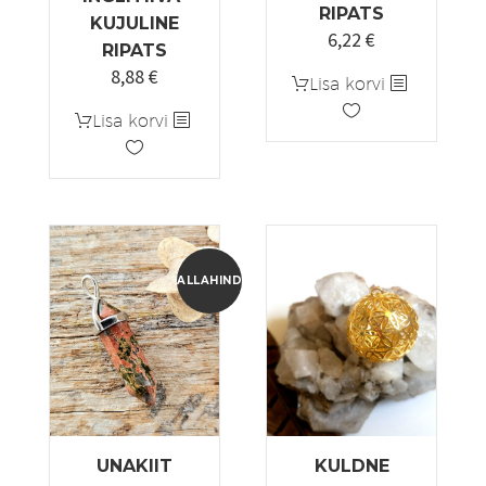
RIPATS
KUJULINE
6,22
€
Algne
Praegune
RIPATS
hind
hind
8,88
€
Lisa korvi
oli:
on:
Lisa korvi
7,77 €.
6,22 €.
ALLAHINDLUS!
UNAKIIT
KULDNE