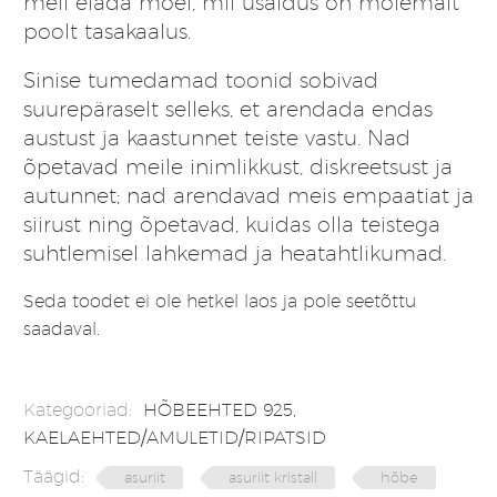
meil elada moel, mil usaldus on mõlemalt
poolt tasakaalus.
Sinise tumedamad toonid sobivad
suurepäraselt selleks, et arendada endas
austust ja kaastunnet teiste vastu. Nad
õpetavad meile inimlikkust, diskreetsust ja
autunnet; nad arendavad meis empaatiat ja
siirust ning õpetavad, kuidas olla teistega
suhtlemisel lahkemad ja heatahtlikumad.
Seda toodet ei ole hetkel laos ja pole seetõttu
saadaval.
Kategooriad:
HÕBEEHTED 925
,
KAELAEHTED/AMULETID/RIPATSID
Täägid:
asuriit
asuriit kristall
hõbe