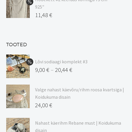
925"
17,00 €.
on:
Algne
11,48
€
15,00 €.
hind
Praegune
oli:
hind
13,50 €.
on:
TOOTED
11,48 €.
Lõvi sodiaagi komplekt #3
9,00
€
20,44
€
–
Hinnavahemik:
9,00 €
Valge nahast käevõru/rihm roosa kvartsiga |
kuni
Koidukuma disain
20,44 €
24,00
€
Nahast käerihm Rebane must | Koidukuma
disain