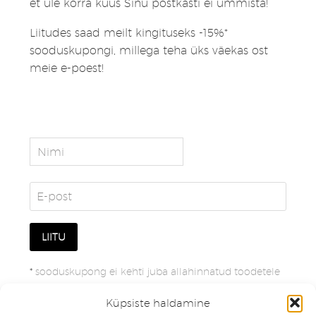
et üle korra kuus Sinu postkasti ei ummista!
Liitudes saad meilt kingituseks -15%*
sooduskupongi, millega teha üks väekas ost
meie e-poest!
*
sooduskupong ei kehti juba allahinnatud toodetele
Küpsiste haldamine