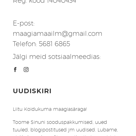
Reg. kood 14040434
E-post:
maagiamaailm@gmail.com
Telefon: 5681 6865
Jälgi meid sotsiaalmeedias:
UUDISKIRI
Liitu Koidukuma maagiasäraga!
Toome Sinuni sooduspakkumised, uued
tuuled, blogipostitused jm uudised. Lubame,