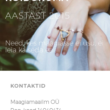
AASTAST 2015
Need, kes maagiasse ei usu, ei
leia ka seda eal!
KONTAKTID
Maagiamaailm OÜ