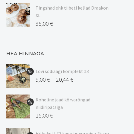
Tingshad ehk tiibeti kellad Draakon
XL
35,00
€
HEA HINNAGA
Lõvi sodiaagi komplekt #3
9,00
€
20,44
€
–
Hinnavahemik:
9,00 €
Roheline jaad kõrvarõngad
kuni
niidiripatsiga
20,44 €
Algne
15,00
€
hind
Praegune
oli:
hind
Hõbekett #2 keerdus vormiga 75 cm