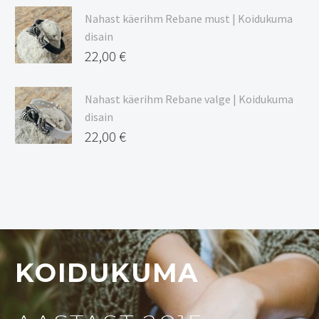
Nahast käerihm Rebane must | Koidukuma
disain
22,00
€
Nahast käerihm Rebane valge | Koidukuma
disain
22,00
€
KOIDUKUMA