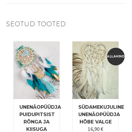
SEOTUD TOOTED
ALLAHINDLUS
UNENÄOPÜÜDJA
SÜDAMEKUJULINE
PUIDUPITSIST
UNENÄOPÜÜDJA
RÕNGA JA
HÕBE VALGE
16,90
€
Algne
Praegune
KIISUGA