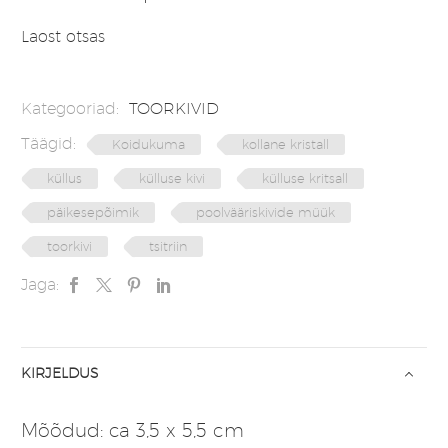
Laost otsas
Kategooriad:
TOORKIVID
Täägid:
Koidukuma
kollane kristall
küllus
külluse kivi
külluse kritsall
päikesepõimik
poolvääriskivide müük
toorkivi
tsitriin
Jaga:
KIRJELDUS
Mõõdud: ca 3,5 x 5,5 cm