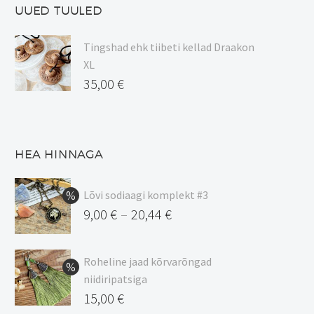
UUED TUULED
Tingshad ehk tiibeti kellad Draakon
XL
35,00
€
HEA HINNAGA
Lõvi sodiaagi komplekt #3
9,00
€
20,44
€
–
Hinnavahemik:
9,00 €
Roheline jaad kõrvarõngad
kuni
niidiripatsiga
20,44 €
Algne
15,00
€