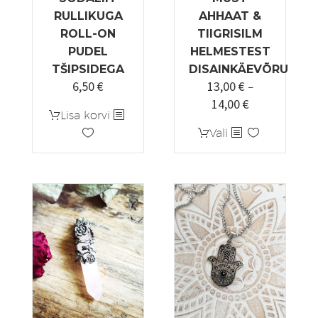
RULLIKUGA
AHHAAT &
ROLL-ON
TIIGRISILM
PUDEL
HELMESTEST
TŠIPSIDEGA
DISAINKÄEVÕRU
6,50
€
13,00
€
–
14,00
€
Hinnavahemi
Lisa korvi
13,00 €
Sellel
Vali
kuni
tootel
14,00 €
on
mitu
varianti.
Valikuid
saab
teha
tootelehel.