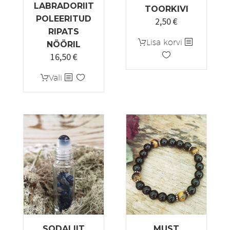
LABRADORIIT
TOORKIVI
POLEERITUD
2,50
€
RIPATS
Lisa korvi
NÖÖRIL
16,50
€
Sellel
Vali
tootel
on
mitu
varianti.
Valikuid
saab
teha
tootelehel.
SODALIIT
MUST