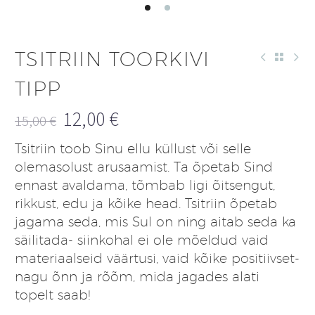
TSITRIIN TOORKIVI
TIPP
12,00
€
15,00
€
Algne
Praegune
Tsitriin toob Sinu ellu küllust või selle
hind
hind
olemasolust arusaamist. Ta õpetab Sind
oli:
on:
ennast avaldama, tõmbab ligi õitsengut,
15,00 €.
12,00 €.
rikkust, edu ja kõike head. Tsitriin õpetab
jagama seda, mis Sul on ning aitab seda ka
säilitada- siinkohal ei ole mõeldud vaid
materiaalseid väärtusi, vaid kõike positiivset-
nagu õnn ja rõõm, mida jagades alati
topelt saab!