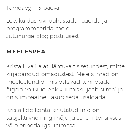
Tarneaeg: 1-3 päeva.
Loe, kuidas kivi puhastada, laadida ja
programmeerida meie
Jutunurga
blogipostitusest
.
MEELESPEA
Kristalli vali alati lähtuvalt sisetundest, mitte
kirjapandud omadustest. Meie silmad on
meeleelundid, mis oskavad tunnetada
õigeid valikuid ehk kui miski “jääb silma” ja
on sümpaatne, tasub seda usaldada.
Kristallide kohta kirjutatud info on
subjektiivne ning mõju ja selle intensiivsus
võib erineda igal inimesel.