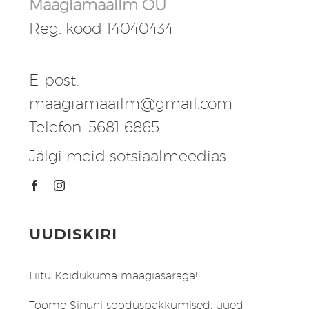
Maagiamaailm OÜ
Reg. kood 14040434
E-post:
maagiamaailm@gmail.com
Telefon: 5681 6865
Jälgi meid sotsiaalmeedias:
UUDISKIRI
Liitu Koidukuma maagiasäraga!
Toome Sinuni sooduspakkumised, uued