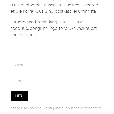
tuuled, blogipostitused jm uudised. Lubame,
et üle korra kuus Sinu postkasti ei ummista!
Liitudes saad meilt kingituseks -15%*
sooduskupongi, millega teha üks väekas ost
meie e-poest!
*
sooduskupong ei kehti juba allahinnatud toodetele