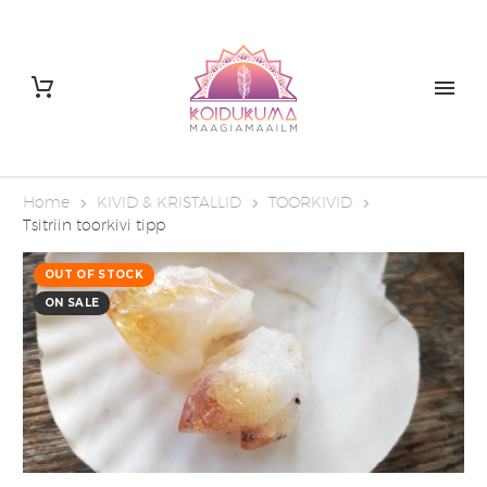
Home
KIVID & KRISTALLID
TOORKIVID
Tsitriin toorkivi tipp
OUT OF STOCK
ON SALE