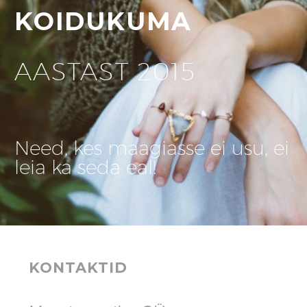
KOIDUKUMA
AASTAST 2015
Need, kes maagiasse ei usu, ei
leia ka seda eal!
KONTAKTID