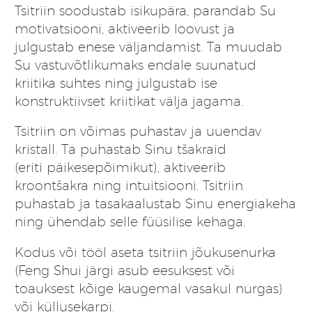
Tsitriin soodustab isikupära, parandab Su
motivatsiooni, aktiveerib loovust ja
julgustab enese väljandamist. Ta muudab
Su vastuvõtlikumaks endale suunatud
kriitika suhtes ning julgustab ise
konstruktiivset kriitikat välja jagama.
Tsitriin on võimas puhastav ja uuendav
kristall. Ta puhastab Sinu tšakraid
(eriti päikesepõimikut), aktiveerib
kroontšakra ning intuitsiooni. Tsitriin
puhastab ja tasakaalustab Sinu energiakeha
ning ühendab selle füüsilise kehaga.
Kodus või tööl aseta tsitriin jõukusenurka
(Feng Shui järgi asub eesuksest või
toauksest kõige kaugemal vasakul nurgas)
või küllusekarpi.