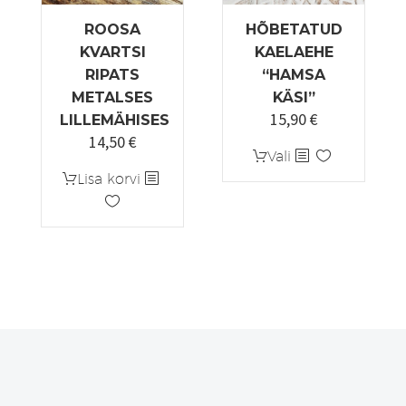
ROOSA
HÕBETATUD
KVARTSI
KAELAEHE
RIPATS
“HAMSA
METALSES
KÄSI”
15,90
€
LILLEMÄHISES
14,50
€
Sellel
Vali
tootel
Lisa korvi
on
mitu
varianti.
Valikuid
saab
teha
tootelehel.