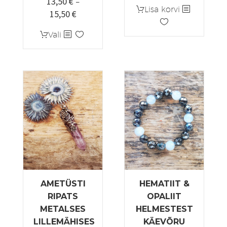
13,50
€
–
Lisa korvi
15,50
€
Hinnavahemik:
13,50 €
Sellel
Vali
kuni
tootel
15,50 €
on
mitu
varianti.
Valikuid
saab
teha
tootelehel.
AMETÜSTI
HEMATIIT &
RIPATS
OPALIIT
METALSES
HELMESTEST
LILLEMÄHISES
KÄEVÕRU