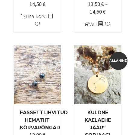
14,50
€
13,50
€
–
14,50
€
Hinnavahemi
Lisa korvi
13,50 €
Sellel
Vali
kuni
tootel
14,50 €
on
mitu
varianti.
Valikuid
ALLAHINDLUS
saab
teha
tootelehel.
FASSETTLIHVITUD
KULDNE
HEMATIIT
KAELAEHE
KÕRVARÕNGAD
JÄÄR”
12,00
€