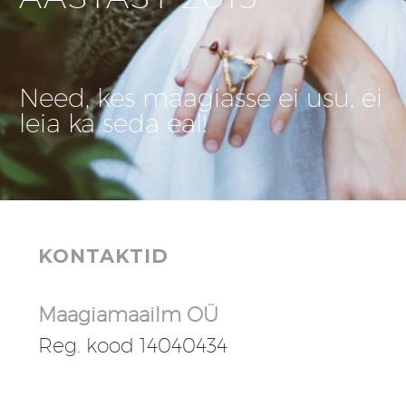
Need, kes maagiasse ei usu, ei
leia ka seda eal!
KONTAKTID
Maagiamaailm OÜ
Reg. kood 14040434