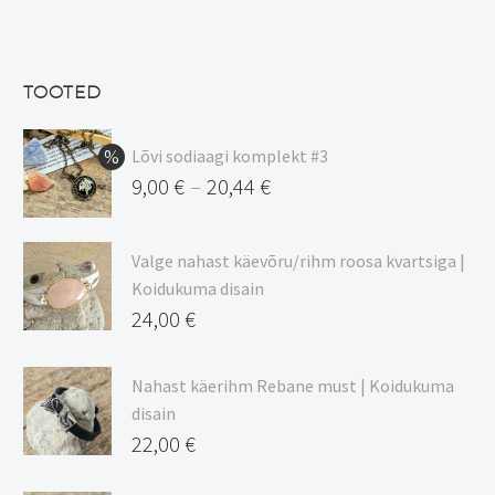
hind
Praegune
oli:
hind
13,50 €.
on:
TOOTED
11,48 €.
Lõvi sodiaagi komplekt #3
9,00
€
20,44
€
–
Hinnavahemik:
9,00 €
Valge nahast käevõru/rihm roosa kvartsiga |
kuni
Koidukuma disain
20,44 €
24,00
€
Nahast käerihm Rebane must | Koidukuma
disain
22,00
€