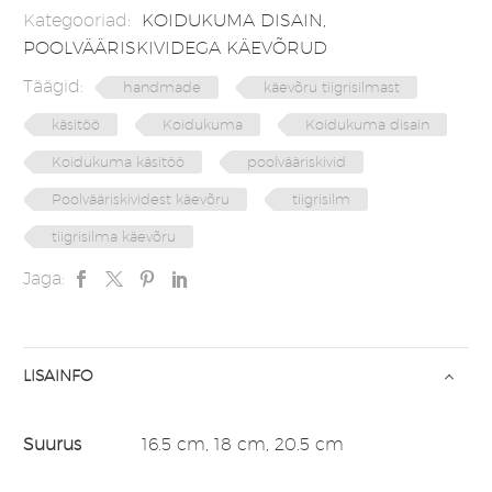
Kategooriad:
KOIDUKUMA DISAIN
,
POOLVÄÄRISKIVIDEGA KÄEVÕRUD
Täägid:
handmade
käevõru tiigrisilmast
käsitöö
Koidukuma
Koidukuma disain
Koidukuma käsitöö
poolvääriskivid
Poolvääriskividest käevõru
tiigrisilm
tiigrisilma käevõru
Jaga:
LISAINFO
Suurus
16.5 cm, 18 cm, 20.5 cm