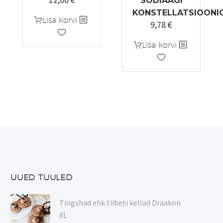
SODIAAGI
KONSTELLATSIOONI
Lisa korvi
9,78
€
Algne
Praegune
hind
hind
Lisa korvi
oli:
on:
12,22 €.
9,78 €.
UUED TUULED
Tingshad ehk tiibeti kellad Draakon
XL