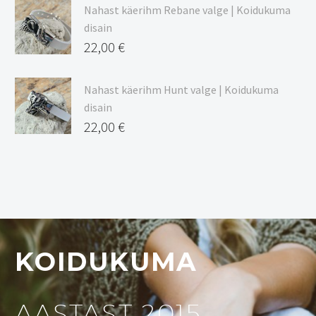
Nahast käerihm Rebane valge | Koidukuma
disain
22,00
€
Nahast käerihm Hunt valge | Koidukuma
disain
22,00
€
KOIDUKUMA
AASTAST 2015