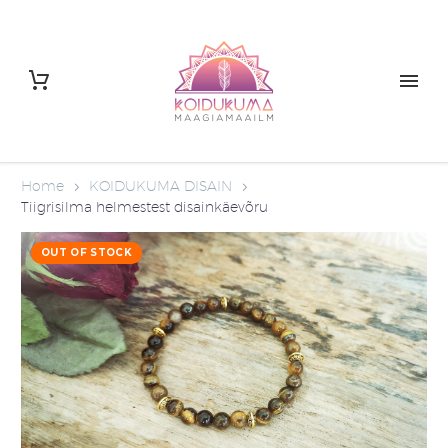
Home
KOIDUKUMA DISAIN
Tiigrisilma helmestest disainkäevõru
OUT OF STOCK