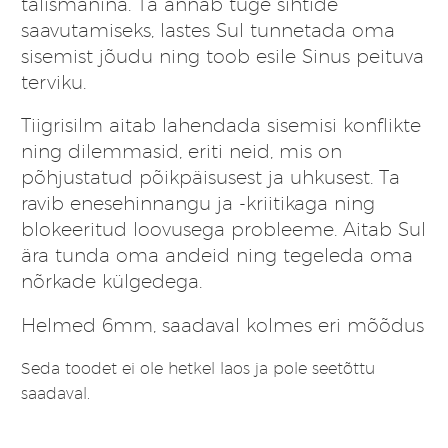
talismanina. Ta annab tuge sihtide
saavutamiseks, lastes Sul tunnetada oma
sisemist jõudu ning toob esile Sinus peituva
terviku.
Tiigrisilm aitab lahendada sisemisi konflikte
ning dilemmasid, eriti neid, mis on
põhjustatud põikpäisusest ja uhkusest. Ta
ravib enesehinnangu ja -kriitikaga ning
blokeeritud loovusega probleeme. Aitab Sul
ära tunda oma andeid ning tegeleda oma
nõrkade külgedega.
Helmed 6mm, saadaval kolmes eri mõõdus
Seda toodet ei ole hetkel laos ja pole seetõttu
saadaval.