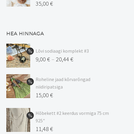
35,00
€
HEA HINNAGA
Lõvi sodiaagi komplekt #3
9,00
€
20,44
€
–
Hinnavahemik:
9,00 €
Roheline jaad kõrvarõngad
kuni
niidiripatsiga
20,44 €
Algne
15,00
€
hind
Praegune
oli:
hind
Hõbekett #2 keerdus vormiga 75 cm
925"
17,00 €.
on:
Algne
11,48
€
15,00 €.