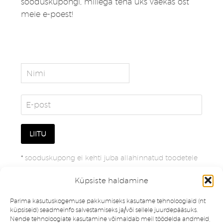
sooduskupongi, millega teha üks väekas ost
meie e-poest!
*
sooduskupong ei kehti juba allahinnatud toodetele
Küpsiste haldamine
Parima kasutuskogemuse pakkumiseks kasutame tehnoloogiaid (nt
küpsiseid) seadmeinfo salvestamiseks ja/või sellele juurdepääsuks.
Nende tehnoloogiate kasutamine võimaldab meil töödelda andmeid,