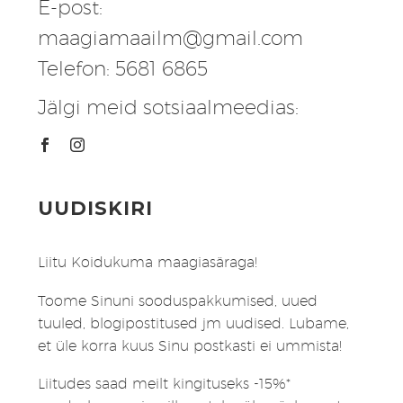
E-post:
maagiamaailm@gmail.com
Telefon: 5681 6865
Jälgi meid sotsiaalmeedias:
UUDISKIRI
Liitu Koidukuma maagiasäraga!
Toome Sinuni sooduspakkumised, uued
tuuled, blogipostitused jm uudised. Lubame,
et üle korra kuus Sinu postkasti ei ummista!
Liitudes saad meilt kingituseks -15%*