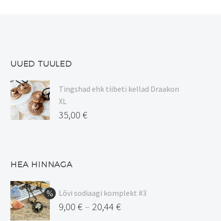
UUED TUULED
Tingshad ehk tiibeti kellad Draakon
XL
35,00
€
HEA HINNAGA
Lõvi sodiaagi komplekt #3
9,00
€
20,44
€
–