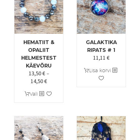
HEMATIIT &
GALAKTIKA
OPALIIT
RIPATS # 1
11,11
€
HELMESTEST
KÄEVÕRU
Lisa korvi
13,50
€
–
14,50
€
Hinnavahemik:
13,50 €
Sellel
Vali
kuni
tootel
14,50 €
on
mitu
varianti.
Valikuid