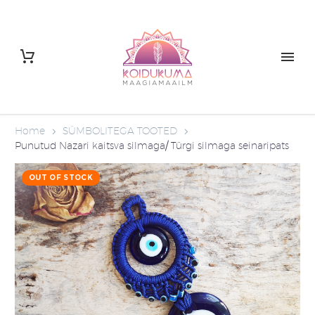
Home
SÜMBOLITEGA TOOTED
Punutud Nazari kaitsva silmaga/ Türgi silmaga seinaripats
OUT OF STOCK