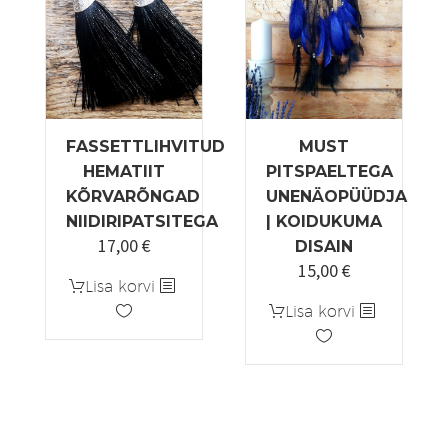
saab
teha
tootelehel.
FASSETTLIHVITUD
MUST
HEMATIIT
PITSPAELTEGA
KÕRVARÕNGAD
UNENÄOPÜÜDJA
NIIDIRIPATSITEGA
| KOIDUKUMA
17,00
€
DISAIN
15,00
€
Lisa korvi
Lisa korvi