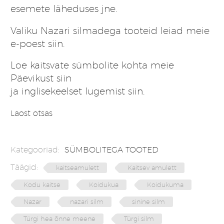
esemete läheduses jne.
Valiku Nazari silmadega tooteid leiad meie
e-poest
siin.
Loe kaitsvate sümbolite kohta meie
Päevikust
siin
ja inglisekeelset lugemist
siin
.
Laost otsas
Kategooriad:
SÜMBOLITEGA TOOTED
Täägid:
kaitseamulett
Kaitsev amulett
Kodu kaitse
Koidukua
Koidukuma
Nazar
nazari silm
sinine silm
Türgi hea õnne meene
Türgi silm