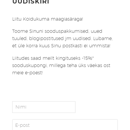
UUDISKIRI
Liitu Koidukuma maagiasäraga!
Toome Sinuni sooduspakkumised, uued
tuuled, blogipostitused jm uudised. Lubame,
et üle korra kuus Sinu postkasti ei ummista!
Liitudes saad meilt kingituseks -15%*
sooduskupongi, millega teha üks väekas ost
meie e-poest!