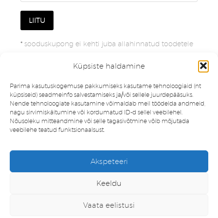
*
sooduskupong ei kehti juba allahinnatud toodetele
Küpsiste haldamine
Parima kasutuskogemuse pakkumiseks kasutame tehnoloogiaid (nt
küpsiseid) seadmeinfo salvestamiseks ja/või sellele juurdepääsuks.
Nende tehnoloogiate kasutamine võimaldab meil töödelda andmeid,
nagu sirvimiskäitumine või kordumatud ID-d sellel veebilehel.
Nõusoleku mitteandmine või selle tagasivõtmine võib mõjutada
veebilehe teatud funktsionaalsust.
Müügitingimused
Privaatsuspoliitika
Akspeteeri
Minu konto
Soovinimekiri
Keeldu
Vaata eelistusi