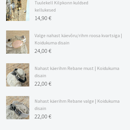
9,00 €
Tuulekell Kilpkonn kuldsed
kuni
kellukesed
20,44 €
14,90
€
Valge nahast käevõru/rihm roosa kvartsiga |
Koidukuma disain
24,00
€
Nahast käerihm Rebane must | Koidukuma
disain
22,00
€
Nahast käerihm Rebane valge | Koidukuma
disain
22,00
€