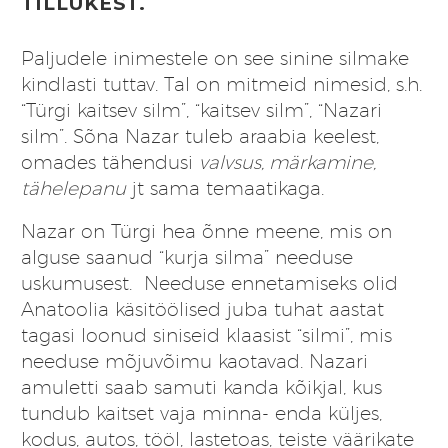
TILLUKEST.
Paljudele inimestele on see sinine silmake
kindlasti tuttav. Tal on mitmeid nimesid, s.h.
“Türgi kaitsev silm”, “kaitsev silm”, “Nazari
silm”. Sõna Nazar tuleb araabia keelest,
omades tähendusi
valvsus, märkamine,
tähelepanu
jt sama temaatikaga.
Nazar on Türgi hea õnne meene, mis on
alguse saanud “kurja silma” needuse
uskumusest. Needuse ennetamiseks olid
Anatoolia käsitöölised juba tuhat aastat
tagasi loonud siniseid klaasist “silmi”, mis
needuse mõjuvõimu kaotavad. Nazari
amuletti saab samuti kanda kõikjal, kus
tundub kaitset vaja minna- enda küljes,
kodus, autos, tööl, lastetoas, teiste väärikate