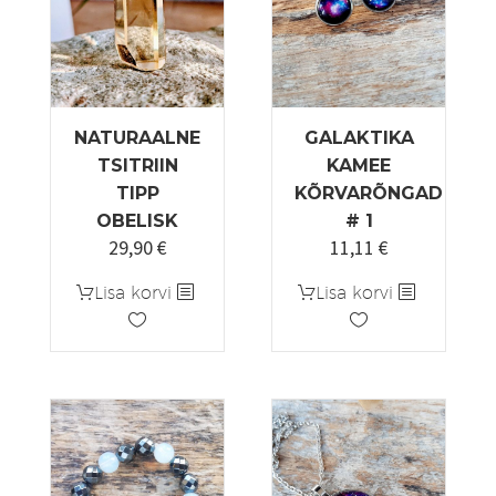
NATURAALNE
GALAKTIKA
TSITRIIN
KAMEE
TIPP
KÕRVARÕNGAD
OBELISK
# 1
29,90
€
11,11
€
Lisa korvi
Lisa korvi