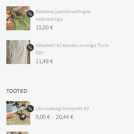
Hinnavahemik:
9,00 €
Roheline jaad kõrvarõngad
kuni
niidiripatsiga
20,44 €
Algne
15,00
€
hind
Praegune
oli:
hind
Hõbekett #2 keerdus vormiga 75 cm
925"
17,00 €.
on:
Algne
11,48
€
15,00 €.
hind
Praegune
oli:
hind
13,50 €.
on:
TOOTED
11,48 €.
Lõvi sodiaagi komplekt #3
9,00
€
20,44
€
–
Hinnavahemik: