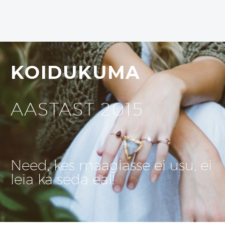
KOIDUKUMA
AASTAST 2015
Need, kes maagiasse ei usu, ei
leia ka seda eal!