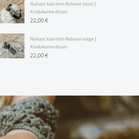
Nahast käerihm Rebane must |
Koidukuma disain
22,00
€
Nahast käerihm Rebane valge |
Koidukuma disain
22,00
€