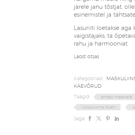
järele janu tõstjat, ol
esinemistel ja tähtsate
Lasuriiti loetakse aga
vaigistajaks; ta õpet
rahu ja harmooniat.
Laost otsas
Kategooriad:
MASKULIIN
KÄEVÕRUD
Täägid:
ehted meestele
Koidukuma disain
l
Jaga: