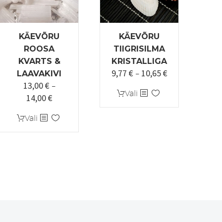
KÄEVÕRU
KÄEVÕRU
ROOSA
TIIGRISILMA
KVARTS &
KRISTALLIGA
9,77
€
10,65
€
Hinnavahemik
LAAVAKIVI
–
13,00
€
9,77 €
–
Sellel
Vali
14,00
€
Hinnavahemik:
kuni
tootel
13,00 €
10,65 €
Sellel
on
Vali
kuni
tootel
mitu
14,00 €
on
varianti.
mitu
Valikuid
varianti.
saab
Valikuid
teha
saab
tootelehel.
teha
tootelehel.