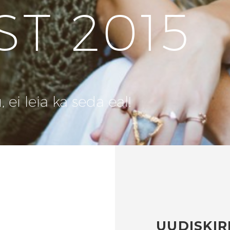
ST 2015
ei leia ka seda eal!
UUDISKIR