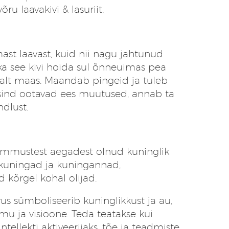
ru laavakivi & lasuriit.
ast laavast, kuid nii nagu jahtunud
ka see kivi hoida sul õnneuimas pea
valt maas. Maandab pingeid ja tuleb
 sind ootavad ees muutused, annab ta
ndlust.
 ammustest aegadest olnud kuninglik
d kuningad ja kuningannad,
d kõrgel kohal olijad.
us sümboliseerib kuninglikkust ja au,
mu ja visioone. Teda teatakse kui
ellekti aktiveerijaks, tõe ja teadmiste