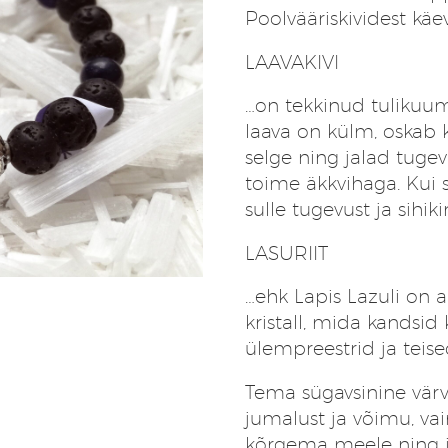
Poolvääriskividest käevõ
LAAVAKIVI
…on tekkinud tulikuum
laava on külm, oskab 
selge ning jalad tuge
toime äkkvihaga. Kui
sulle tugevust ja sihiki
LASURIIT
…ehk Lapis Lazuli on
kristall, mida kandsi
ülempreestrid ja teise
Tema sügavsinine värv
jumalust ja võimu, vai
kõrgema meele ning int