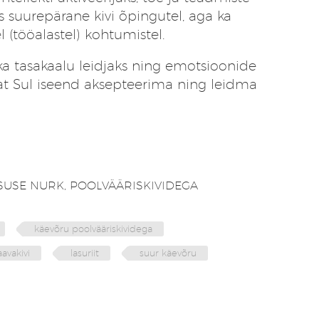
les suurepärane kivi õpingutel, aga ka
l (tööalastel) kohtumistel.
 ka tasakaalu leidjaks ning emotsioonide
avat Sul iseend aksepteerima ning leidma
SUSE NURK
,
POOLVÄÄRISKIVIDEGA
käevõru poolvääriskividega
aavakivi
lasuriit
suur käevõru