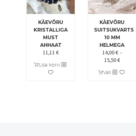
KÄEVÕRU
KÄEVÕRU
KRISTALLIGA
SUITSUKVARTS
MUST
10 MM
AHHAAT
HELMEGA
11,11
€
14,00
€
–
15,50
€
Hinnav
Lisa korvi
14,00 
Sellel
Vali
kuni
tootel
15,50 
on
mitu
varianti.
Valikuid
saab
teha
tootelehel.