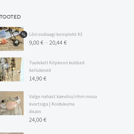
TOOTED
Lõvi sodiaagi komplekt #3
9,00
€
20,44
€
–
Hinnavahemik:
9,00 €
Tuulekell Kilpkonn kuldsed
kuni
kellukesed
20,44 €
14,90
€
Valge nahast käevõru/rihm roosa
kvartsiga | Koidukuma
disain
24,00
€