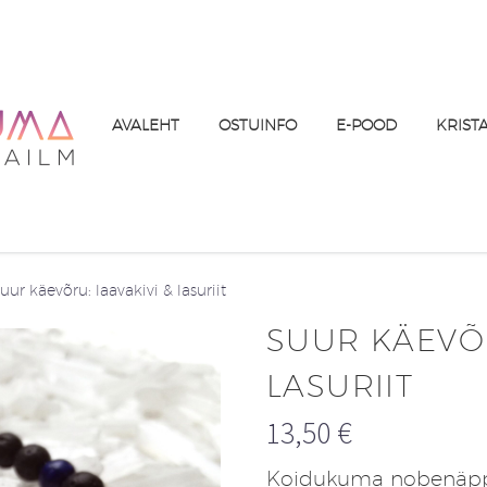
AVALEHT
OSTUINFO
E-POOD
KRIST
uur käevõru: laavakivi & lasuriit
SUUR KÄEVÕR
LASURIIT
13,50
€
Koidukuma nobenäppud