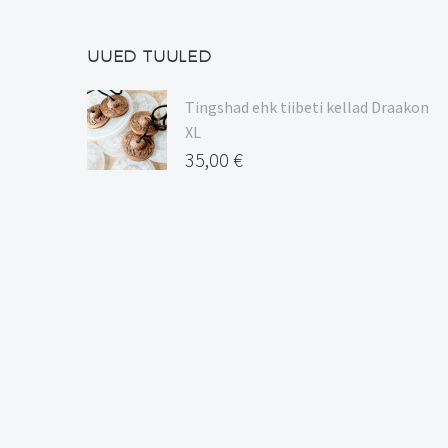
UUED TUULED
Tingshad ehk tiibeti kellad Draakon
XL
35,00
€