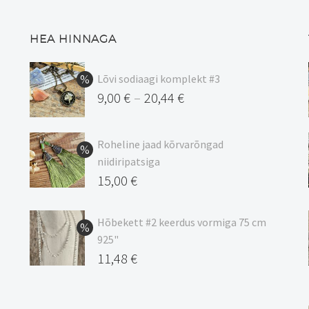
tootelehel.
HEA HINNAGA
Lõvi sodiaagi komplekt #3
9,00
€
20,44
€
–
Hinnavahemik:
9,00 €
Roheline jaad kõrvarõngad
kuni
niidiripatsiga
20,44 €
Algne
15,00
€
hind
Praegune
oli:
hind
Hõbekett #2 keerdus vormiga 75 cm
925"
17,00 €.
on:
Algne
11,48
€
15,00 €.
hind
Praegune
oli:
hind