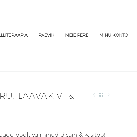
ALLITERAAPIA
PÄEVIK
MEIE PERE
MINU KONTO
U: LAAVAKIVI &
e poolt valminud disain & käsitöö!