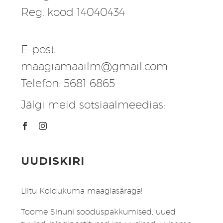
Reg. kood 14040434
E-post:
maagiamaailm@gmail.com
Telefon: 5681 6865
Jälgi meid sotsiaalmeedias:
UUDISKIRI
Liitu Koidukuma maagiasäraga!
Toome Sinuni sooduspakkumised, uued