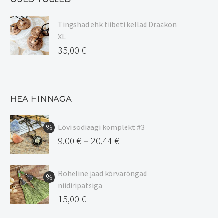
Tingshad ehk tiibeti kellad Draakon
XL
35,00
€
HEA HINNAGA
Lõvi sodiaagi komplekt #3
9,00
€
20,44
€
–
Hinnavahemik:
9,00 €
Roheline jaad kõrvarõngad
kuni
niidiripatsiga
20,44 €
Algne
15,00
€
hind
Praegune