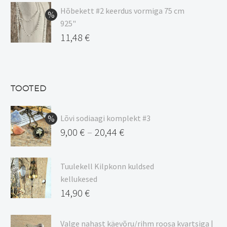
oli:
hind
Hõbekett #2 keerdus vormiga 75 cm
925"
17,00 €.
on:
Algne
11,48
€
15,00 €.
hind
Praegune
oli:
hind
13,50 €.
on:
TOOTED
11,48 €.
Lõvi sodiaagi komplekt #3
9,00
€
20,44
€
–
Hinnavahemik:
9,00 €
Tuulekell Kilpkonn kuldsed
kuni
kellukesed
20,44 €
14,90
€
Valge nahast käevõru/rihm roosa kvartsiga |