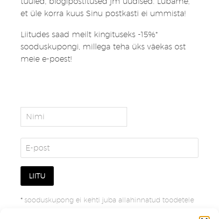
tuuled, blogipostitused jm uudised. Lubame,
et üle korra kuus Sinu postkasti ei ummista!
Liitudes saad meilt kingituseks -15%*
sooduskupongi, millega teha üks väekas ost
meie e-poest!
*
sooduskupong ei kehti juba allahinnatud toodetele