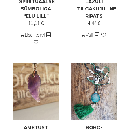
SPIRITUAALSE
LAZULI
SÜMBOLIGA
TILGAKUJULINE
“ELU LILL”
RIPATS
11,11
€
4,44
€
Algne
Praegune
hind
hind
Sellel
Lisa korvi
Vali
oli:
on:
tootel
5,55 €.
4,44 €.
on
mitu
varianti.
Valikuid
saab
teha
tootelehel.
AMETÜST
BOHO-