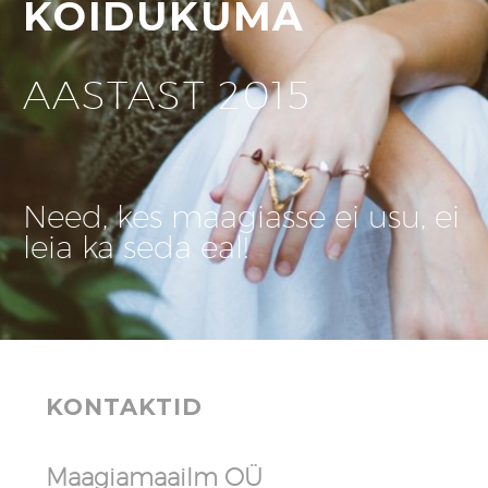
KOIDUKUMA
AASTAST 2015
Need, kes maagiasse ei usu, ei
leia ka seda eal!
KONTAKTID
Maagiamaailm OÜ