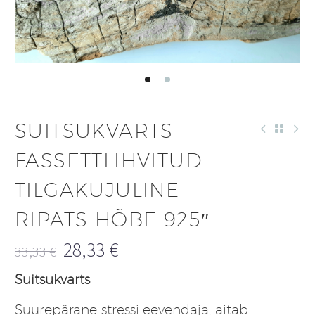
SUITSUKVARTS
FASSETTLIHVITUD
TILGAKUJULINE
RIPATS HÕBE 925″
28,33
€
33,33
€
Algne
Praegune
Suitsukvarts
hind
hind
oli:
on:
Suurepärane stressileevendaja, aitab