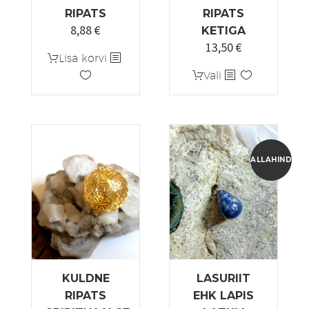
RIPATS
RIPATS
8,88
€
KETIGA
13,50
€
Lisa korvi
Sellel
Vali
tootel
on
mitu
varianti.
Valikuid
ALLAHINDLUS
saab
teha
tootelehel.
KULDNE
LASURIIT
RIPATS
EHK LAPIS