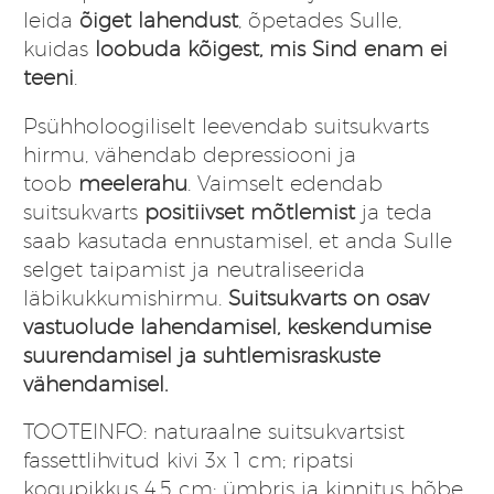
33,33 €.
28,33 €.
leida
õiget lahendust
, õpetades Sulle,
kuidas
loobuda kõigest, mis Sind enam ei
teeni
.
Psühholoogiliselt leevendab suitsukvarts
hirmu, vähendab depressiooni ja
toob
meelerahu
. Vaimselt edendab
suitsukvarts
positiivset mõtlemist
ja teda
saab kasutada ennustamisel, et anda Sulle
selget taipamist ja neutraliseerida
läbikukkumishirmu.
Suitsukvarts on osav
vastuolude lahendamisel, keskendumise
suurendamisel ja suhtlemisraskuste
vähendamisel.
TOOTEINFO: naturaalne suitsukvartsist
fassettlihvitud kivi 3x 1 cm; ripatsi
kogupikkus 4,5 cm; ümbris ja kinnitus hõbe