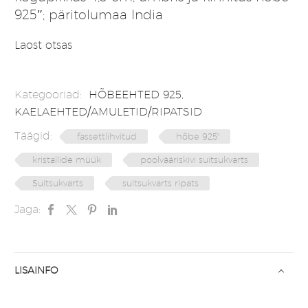
925″; päritolumaa India
Laost otsas
Kategooriad:
HÕBEEHTED 925
,
KAELAEHTED/AMULETID/RIPATSID
Täägid:
fassettlihvitud
hõbe 925"
kristallide müük
poolvääriskivi suitsukvarts
Suitsukvarts
suitsukvarts ripats
Jaga:
LISAINFO