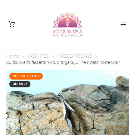
Home
VÄEEHTED
HÕBEEHTED 925
Suitsukvarts fassettlihvitud tilgakujuline ripats hõbe 925″
OUT OF STOCK
ON SALE