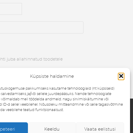
ti juba allahinnatud toodetele
Küpsiste haldamine
utuskogemuse pakkumiseks kasutame tehnoloogiaid (nt küpsiseid)
salvestamiseks ja/või sellele juurdepääsuks. Nende tehnoloogiate
 võimaldab meil töödelda andmeid, nagu sirvimiskäitumine või
ID-d sellel veebilehel. Nõusoleku mitteandmine või selle tagasivõtmine
da veebilehe teatud funktsionaalsust.
Soovinimekiri
Minu konto
peteeri
Keeldu
Vaata eelistusi