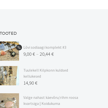
teha
tootelehel.
TOOTED
Lõvi sodiaagi komplekt #3
9,00
€
20,44
€
–
Hinnavahemik:
9,00 €
Tuulekell Kilpkonn kuldsed
kuni
kellukesed
20,44 €
14,90
€
Valge nahast käevõru/rihm roosa
kvartsiga | Koidukuma