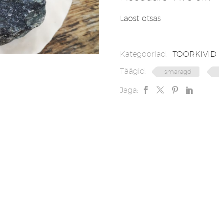
Laost otsas
Kategooriad:
TOORKIVID
Täägid:
smaragd
Jaga: