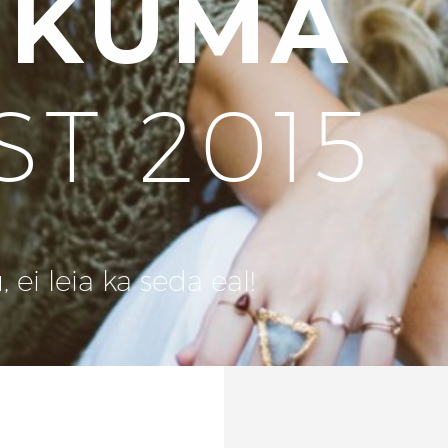
UKUMA
ST 2015
ei leia ka seda eal!