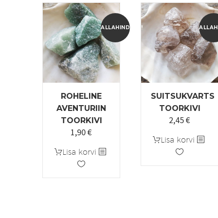
ALLAHINDLUS!
ALLAH
ROHELINE
SUITSUKVARTS
AVENTURIIN
TOORKIVI
2,45
€
Algne
Praegu
TOORKIVI
1,90
€
Algne
Praegune
hind
hind
Lisa korvi
hind
hind
oli:
on:
Lisa korvi
oli:
on:
3,50 €.
2,45 €.
2,90 €.
1,90 €.