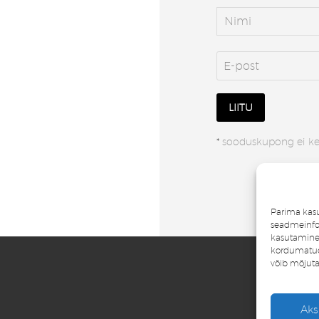
*
sooduskupong ei keh
Parima kas
seadmeinfo 
kasutamine
kordumatud 
võib mõjuta
Aks