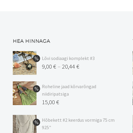
saab
Valikuid
teha
saab
tootelehel.
teha
tootelehel.
HEA HINNAGA
Lõvi sodiaagi komplekt #3
9,00
€
20,44
€
–
Hinnavahemik:
9,00 €
Roheline jaad kõrvarõngad
kuni
niidiripatsiga
20,44 €
Algne
15,00
€
hind
Praegune
oli:
hind
Hõbekett #2 keerdus vormiga 75 cm
925"
17,00 €.
on: