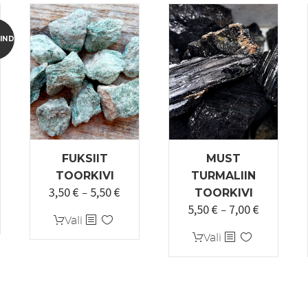
INDLUS!
FUKSIIT
MUST
ne
TOORKIVI
TURMALIIN
3,50
€
5,50
€
Hinnavahemik:
–
TOORKIVI
5,50
€
7,00
€
3,50 €
Hinnavah
–
Sellel
Vali
kuni
5,50 €
tootel
Sellel
Vali
5,50 €
kuni
on
tootel
7,00 €
mitu
on
varianti.
mitu
Valikuid
varianti.