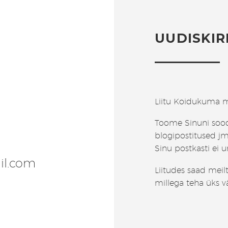
UUDISKIR
Liitu Koidukuma m
Toome Sinuni soo
blogipostitused jm
Sinu postkasti ei 
il.com
Liitudes saad meil
millega teha üks v