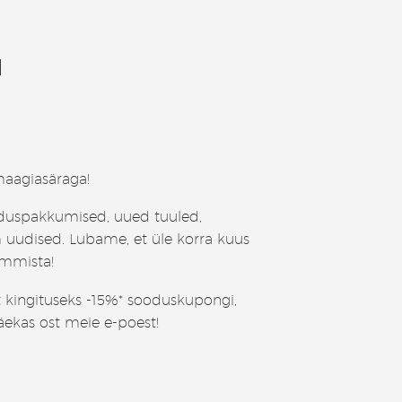
I
aagiasäraga!
duspakkumised, uued tuuled,
 uudised. Lubame, et üle korra kuus
ummista!
t kingituseks -15%* sooduskupongi,
äekas ost meie e-poest!