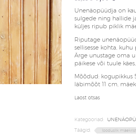
Algne
Praegune
Unenäopüüdja on kaunis
hind
hind
sulgede ning hallide j
oli:
on:
küljes ripub piklik mäek
11,11 €.
7,77 €.
Riputage unenäopüüdja 
sellisesse kohta, kuhu
Ärge unustage oma u
päikese või tuule käes,
Mõõdud: kogupikkus 5
läbimõõt 11 cm, mäekr
Laost otsas
Kategooriad:
UNENÄOPÜ
Täägid:
looduslik mäekrist