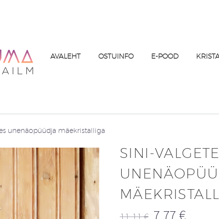
AVALEHT
OSTUINFO
E-POOD
KRIST
des unenäopüüdja mäekristalliga
SINI-VALGET
UNENÄOPÜÜ
MÄEKRISTALL
7,77
€
11,11
€