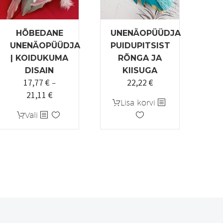
HÕBEDANE
UNENÄOPÜÜDJA
UNENÄOPÜÜDJA
PUIDUPITSIST
| KOIDUKUMA
RÕNGA JA
DISAIN
KIISUGA
17,77
€
22,22
€
–
21,11
€
Hinnavahemik:
Lisa korvi
17,77 €
Sellel
Vali
kuni
tootel
21,11 €
on
mitu
varianti.
Valikuid
saab
teha
tootelehel.