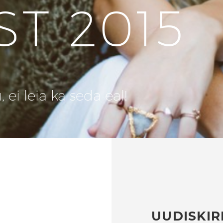
ST 2015
ei leia ka seda eal!
UUDISKIR