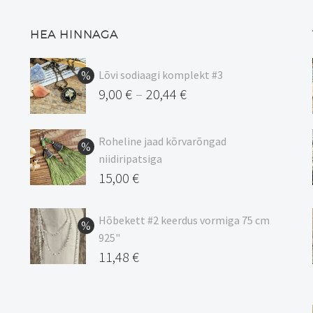
HEA HINNAGA
Lõvi sodiaagi komplekt #3
9,00
€
20,44
€
–
Hinnavahemik:
9,00 €
Roheline jaad kõrvarõngad
kuni
niidiripatsiga
20,44 €
Algne
15,00
€
hind
Praegune
oli:
hind
Hõbekett #2 keerdus vormiga 75 cm
925"
17,00 €.
on:
Algne
11,48
€
15,00 €.
hind
Praegune
oli:
hind