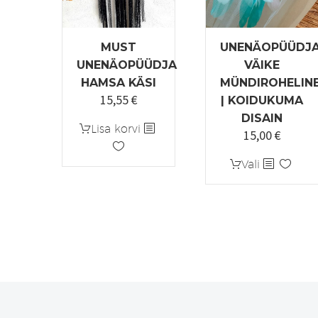
MUST
UNENÄOPÜÜDJ
UNENÄOPÜÜDJA
VÄIKE
HAMSA KÄSI
MÜNDIROHELIN
15,55
€
| KOIDUKUMA
DISAIN
Lisa korvi
15,00
€
Sellel
Vali
tootel
on
mitu
varianti.
Valikuid
saab
teha
tootelehel.