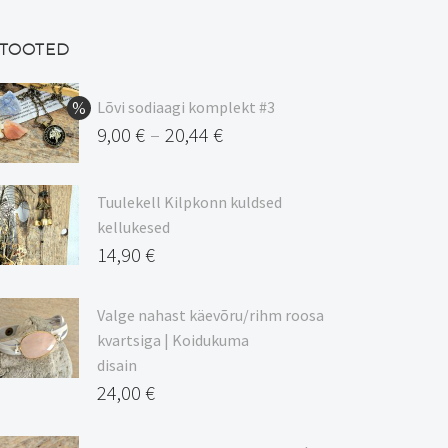
TOOTED
Lõvi sodiaagi komplekt #3
9,00
€
20,44
€
–
Hinnavahemik:
9,00 €
Tuulekell Kilpkonn kuldsed
kuni
kellukesed
20,44 €
14,90
€
Valge nahast käevõru/rihm roosa
kvartsiga | Koidukuma
disain
24,00
€