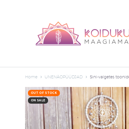
Home
UNENÄOPÜÜDJAD
Sini-valgetes tooni
OUT OF STOCK
ON SALE