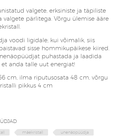
tatud valgete, erksiniste ja täpiliste
a valgete pärlitega. Võrgu ülemise ääre
ristall.
voodi ligidale; kui võimalik, siis
 paistavad sisse hommikupäikese kiired.
nenäopüüdjat puhastada ja laadida
 et anda talle uut energiat!
6 cm, ilma riputusosata 48 cm, võrgu
istalli pikkus 4 cm
ÜDJAD
all
mäekristall
unenäopüüdja