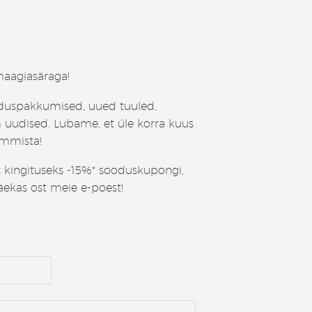
aagiasäraga!
duspakkumised, uued tuuled,
 uudised. Lubame, et üle korra kuus
ummista!
t kingituseks -15%* sooduskupongi,
äekas ost meie e-poest!