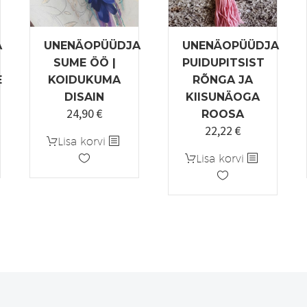
A
UNENÄOPÜÜDJA
UNENÄOPÜÜDJA
SUME ÖÖ |
PUIDUPITSIST
E
KOIDUKUMA
RÕNGA JA
DISAIN
KIISUNÄOGA
24,90
€
ROOSA
22,22
€
Lisa korvi
Lisa korvi