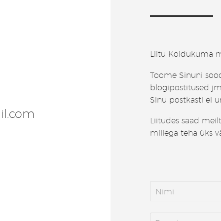
Liitu Koidukuma m
Toome Sinuni soo
blogipostitused jm
Sinu postkasti ei 
il.com
Liitudes saad meil
millega teha üks v