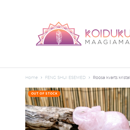
Home
FENG SHUI ESEMED
Roosa kvarts krista
OUT OF STOCK