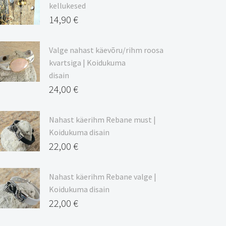
kuni
kellukesed
20,44 €
14,90
€
Valge nahast käevõru/rihm roosa
kvartsiga | Koidukuma
disain
24,00
€
Nahast käerihm Rebane must |
Koidukuma disain
22,00
€
Nahast käerihm Rebane valge |
Koidukuma disain
22,00
€