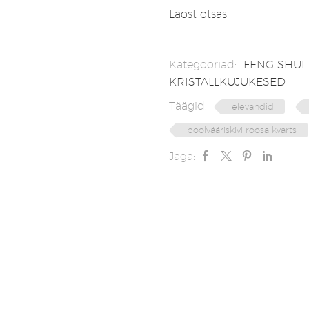
Laost otsas
Kategooriad:
FENG SHUI
KRISTALLKUJUKESED
Täägid:
elevandid
poolvääriskivi roosa kvarts
Jaga: