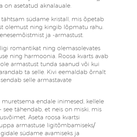
 ta on asetatud aknalauale.
 tähtsam südame kristall, mis õpetab
st olemust ning kingib lõpmatu rahu.
 enesemõistmist ja -armastust.
igi romantikat ning olemasolevates
use ning harmoonia. Roosa kvarts avab
ole armastust tunda saanud või kui
arandab ta selle. Kivi eemaldab õrnalt
 asendab selle armastavate
i muretsema endale inimesed, kellele
- see tähendab, et neis on miski, mis
dusvõimet. Aseta roosa kvartsi
tuppa armastuse ligitõmbamiseks/
igidale südame avamiseks ja