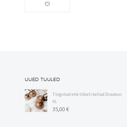
mitu
varianti.
Valikuid
saab
teha
tootelehel.
UUED TUULED
Tingshad ehk tiibeti kellad Draakon
XL
35,00
€