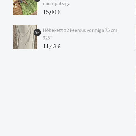
kuni
niidiripatsiga
20,44 €
Algne
15,00
€
hind
Praegune
oli:
hind
Hõbekett #2 keerdus vormiga 75 cm
925"
17,00 €.
on:
Algne
11,48
€
15,00 €.
hind
Praegune
oli:
hind
13,50 €.
on:
11,48 €.