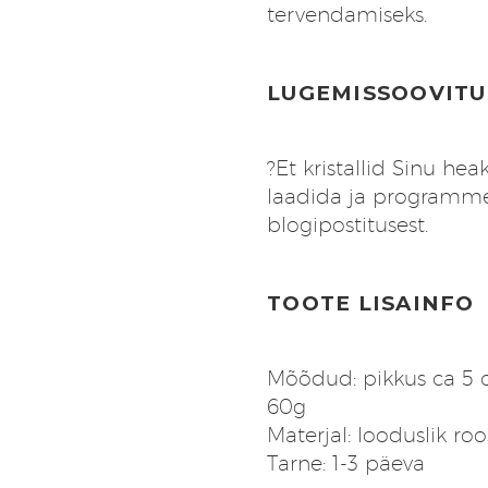
tervendamiseks.
LUGEMISSOOVITU
?Et kristallid Sinu he
laadida ja programme
blogipostitusest
.
TOOTE LISAINFO
Mõõdud: pikkus ca 5 c
60g
Materjal: looduslik roos
Tarne: 1-3 päeva