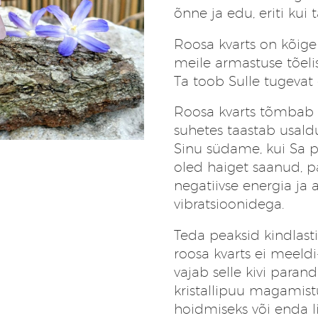
õnne ja edu, eriti kui
Roosa kvarts on kõige
meile armastuse tõeli
Ta toob Sulle tugevat
Roosa kvarts tõmbab l
suhetes taastab usald
Sinu südame, kui Sa p
oled haiget saanud, p
negatiivse energia ja
vibratsioonidega.
Teda peaksid kindlast
roosa kvarts ei meeldi
vajab selle kivi paran
kristallipuu magamis
hoidmiseks või enda l