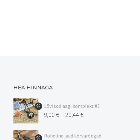
on
on
mitu
mitu
varianti.
varianti.
Valikuid
Valikuid
saab
saab
teha
teha
tootelehel.
tootelehel.
HEA HINNAGA
Lõvi sodiaagi komplekt #3
9,00
€
20,44
€
–
Hinnavahemik:
9,00 €
Roheline jaad kõrvarõngad