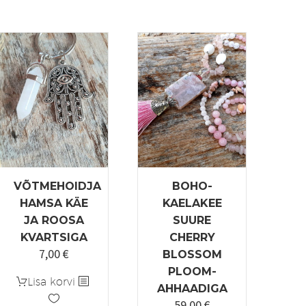
VÕTMEHOIDJA
BOHO-
HAMSA KÄE
KAELAKEE
JA ROOSA
SUURE
KVARTSIGA
CHERRY
7,00
€
BLOSSOM
PLOOM-
Lisa korvi
AHHAADIGA
59,00
€