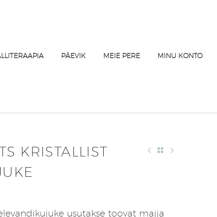
ALLITERAAPIA
PÄEVIK
MEIE PERE
MINU KONTO
S KRISTALLIST
JUKE
elevandikujuke usutakse toovat majja