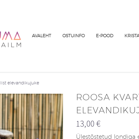
AVALEHT
OSTUINFO
E-POOD
KRIST
llist elevandikujuke
ROOSA KVART
ELEVANDIKU
13,00
€
Ülestõstetud londiga 