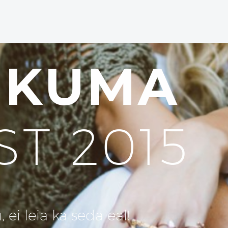
UKUMA
ST 2015
ei leia ka seda eal!