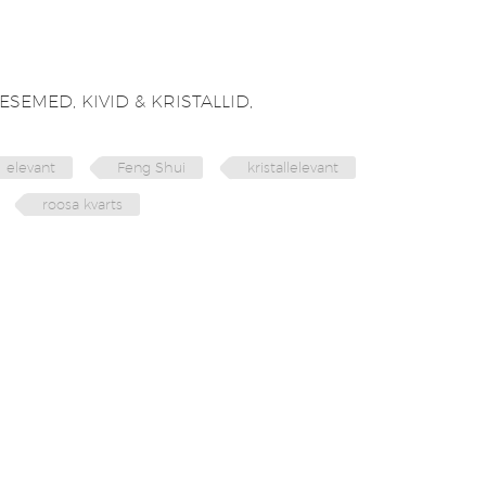
 ESEMED
,
KIVID & KRISTALLID
,
elevant
Feng Shui
kristallelevant
roosa kvarts