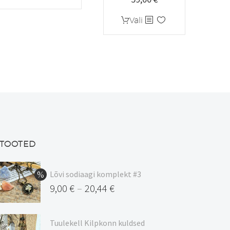
Sellel
Vali
tootel
on
mitu
varianti.
Valikuid
saab
teha
tootelehel.
TOOTED
Lõvi sodiaagi komplekt #3
9,00
€
20,44
€
–
Hinnavahemik:
9,00 €
Tuulekell Kilpkonn kuldsed