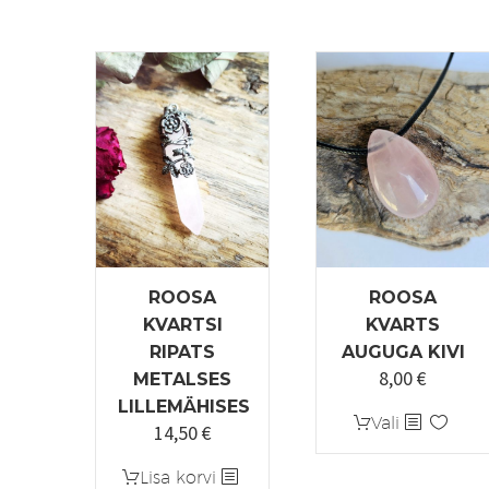
ROOSA
ROOSA
KVARTSI
KVARTS
RIPATS
AUGUGA KIVI
8,00
€
METALSES
LILLEMÄHISES
Sellel
Vali
14,50
€
tootel
on
Lisa korvi