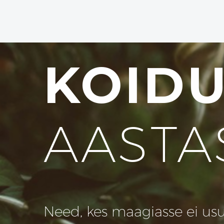
KOID
AASTA
Need, kes maagiasse ei usu, 