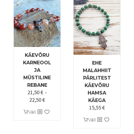
KÄEVÕRU
KARNEOOL
EHE
JA
MALAHHIIT
MÜSTILINE
PÄRLITEST
REBANE
KÄEVÕRU
21,50
€
–
HAMSA
22,50
€
Hinnavahemik:
KÄEGA
15,55
€
21,50 €
Sellel
Vali
kuni
tootel
Sellel
Vali
22,50 €
on
tootel