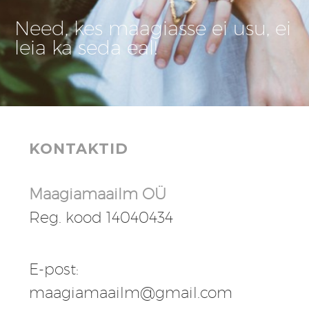
Need, kes maagiasse ei usu, ei
leia ka seda eal!
KONTAKTID
Maagiamaailm OÜ
Reg. kood 14040434
E-post:
maagiamaailm@gmail.com