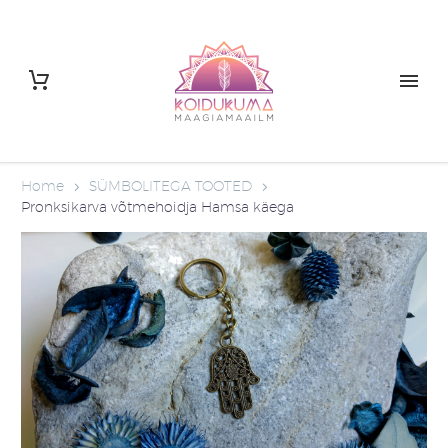
Home
SÜMBOLITEGA TOOTED
Pronksikarva võtmehoidja Hamsa käega