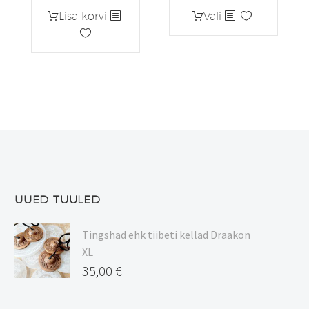
Sellel
Lisa korvi
Vali
tootel
on
mitu
varianti.
Valikuid
saab
teha
tootelehel.
UUED TUULED
Tingshad ehk tiibeti kellad Draakon
XL
35,00
€