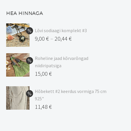
HEA HINNAGA
Lõvi sodiaagi komplekt #3
9,00
€
20,44
€
–
Hinnavahemik:
9,00 €
Roheline jaad kõrvarõngad
kuni
niidiripatsiga
20,44 €
Algne
15,00
€
hind
Praegune
oli:
hind
Hõbekett #2 keerdus vormiga 75 cm
925"
17,00 €.
on:
Algne
11,48
€
15,00 €.
hind
Praegune
oli:
hind