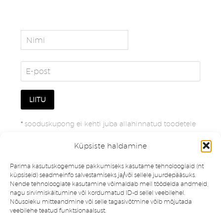
*
sooduskupong ei kehti juba allahinnatud toodetele
Küpsiste haldamine
Parima kasutuskogemuse pakkumiseks kasutame tehnoloogiaid (nt
küpsiseid) seadmeinfo salvestamiseks ja/või sellele juurdepääsuks.
Nende tehnoloogiate kasutamine võimaldab meil töödelda andmeid,
nagu sirvimiskäitumine või kordumatud ID-d sellel veebilehel.
Nõusoleku mitteandmine või selle tagasivõtmine võib mõjutada
veebilehe teatud funktsionaalsust.