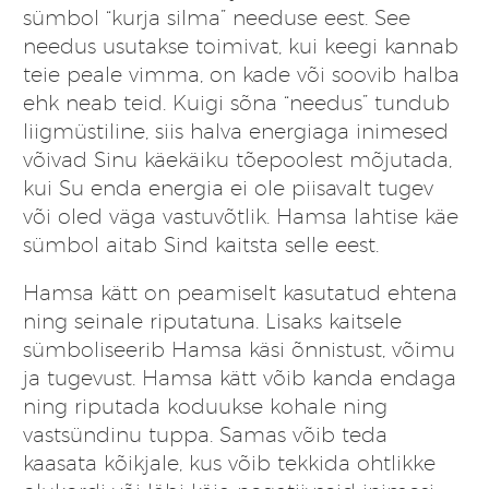
sümbol “kurja silma” needuse eest. See
needus usutakse toimivat, kui keegi kannab
teie peale vimma, on kade või soovib halba
ehk neab teid. Kuigi sõna “needus” tundub
liigmüstiline, siis halva energiaga inimesed
võivad Sinu käekäiku tõepoolest mõjutada,
kui Su enda energia ei ole piisavalt tugev
või oled väga vastuvõtlik. Hamsa lahtise käe
sümbol aitab Sind kaitsta selle eest.
Hamsa kätt on peamiselt kasutatud ehtena
ning seinale riputatuna. Lisaks kaitsele
sümboliseerib Hamsa käsi õnnistust, võimu
ja tugevust. Hamsa kätt võib kanda endaga
ning riputada koduukse kohale ning
vastsündinu tuppa. Samas võib teda
kaasata kõikjale, kus võib tekkida ohtlikke