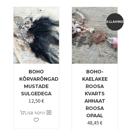
mitu
on
varianti.
mitu
Valikuid
varianti.
saab
Valikuid
ALLAHINDLUS
teha
saab
tootelehel.
teha
tootelehel.
BOHO
BOHO-
KÕRVARÕNGAD
KAELAKEE
MUSTADE
ROOSA
SULGEDEGA
KVARTS
12,50
€
AHHAAT
ROOSA
Lisa korvi
OPAAL
48,45
€
Algne
Praegune
hind
hind