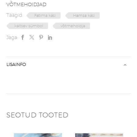
VÕTMEHOIDJAD
Täägid:
Fatima käsi
Hamsa käsi
kaitsev sümbol
võtmehoidja
Jaga:
LISAINFO
SEOTUD TOOTED