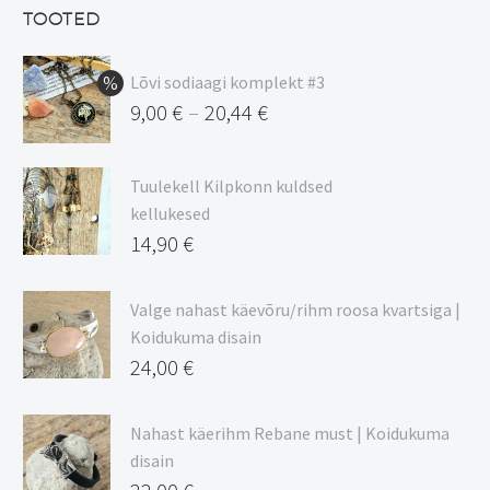
13,50 €.
on:
TOOTED
11,48 €.
Lõvi sodiaagi komplekt #3
9,00
€
20,44
€
–
Hinnavahemik:
9,00 €
Tuulekell Kilpkonn kuldsed
kuni
kellukesed
20,44 €
14,90
€
Valge nahast käevõru/rihm roosa kvartsiga |
Koidukuma disain
24,00
€
Nahast käerihm Rebane must | Koidukuma
disain