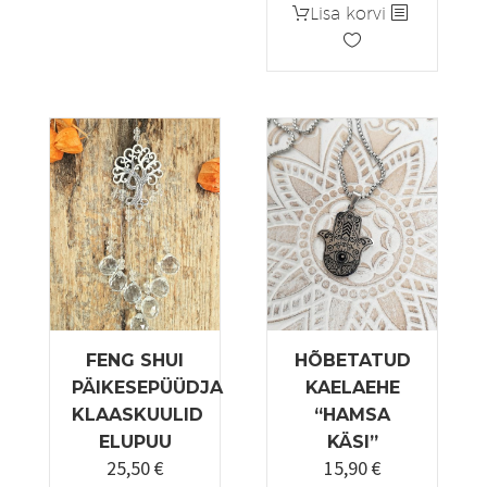
Lisa korvi
oli:
on:
57,00 €.
48,45 €.
FENG SHUI
HÕBETATUD
PÄIKESEPÜÜDJA
KAELAEHE
KLAASKUULID
“HAMSA
ELUPUU
KÄSI”
25,50
€
15,90
€