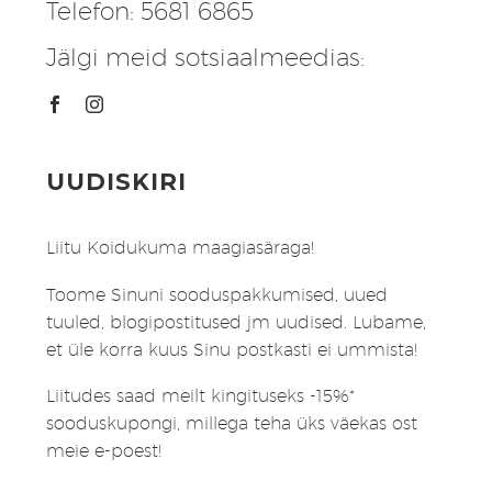
Telefon: 5681 6865
Jälgi meid sotsiaalmeedias:
UUDISKIRI
Liitu Koidukuma maagiasäraga!
Toome Sinuni sooduspakkumised, uued
tuuled, blogipostitused jm uudised. Lubame,
et üle korra kuus Sinu postkasti ei ummista!
Liitudes saad meilt kingituseks -15%*
sooduskupongi, millega teha üks väekas ost
meie e-poest!