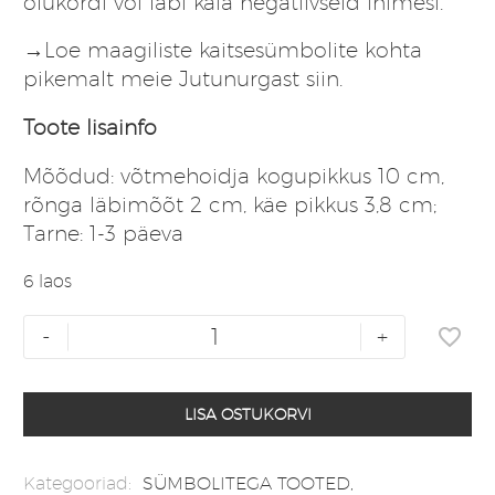
olukordi või läbi käia negatiivseid inimesi.
→Loe maagiliste kaitsesümbolite kohta
pikemalt meie Jutunurgast
siin
.
Toote lisainfo
Mõõdud: võtmehoidja kogupikkus 10 cm,
rõnga läbimõõt 2 cm, käe pikkus 3,8 cm;
Tarne: 1-3 päeva
6 laos
Pronksikarva
-
+
võtmehoidja
Hamsa
käega
LISA OSTUKORVI
kogus
Kategooriad:
SÜMBOLITEGA TOOTED
,