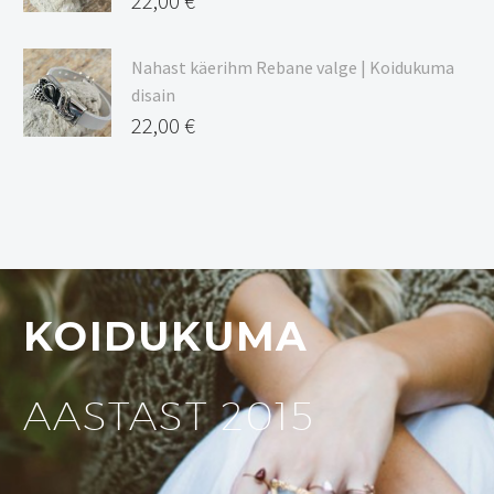
22,00
€
Nahast käerihm Rebane valge | Koidukuma
disain
22,00
€
KOIDUKUMA
AASTAST 2015