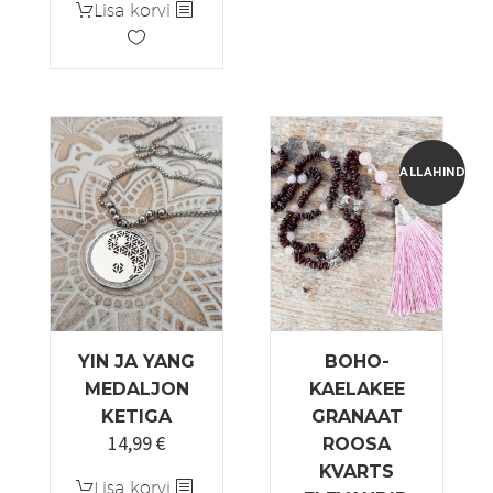
Lisa korvi
ALLAHINDLUS
YIN JA YANG
BOHO-
MEDALJON
KAELAKEE
KETIGA
GRANAAT
14,99
€
ROOSA
KVARTS
Lisa korvi