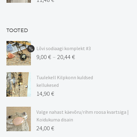
15,00 €.
hind
Praegune
oli:
hind
13,50 €.
on:
TOOTED
11,48 €.
Lõvi sodiaagi komplekt #3
9,00
€
20,44
€
–
Hinnavahemik:
9,00 €
Tuulekell Kilpkonn kuldsed
kuni
kellukesed
20,44 €
14,90
€
Valge nahast käevõru/rihm roosa kvartsiga |
Koidukuma disain
24,00
€