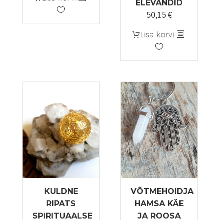
ELEVANDID
50,15
€
Algne
Praegune
hind
hind
Lisa korvi
oli:
on:
59,00 €.
50,15 €.
KULDNE
VÕTMEHOIDJA
RIPATS
HAMSA KÄE
SPIRITUAALSE
JA ROOSA