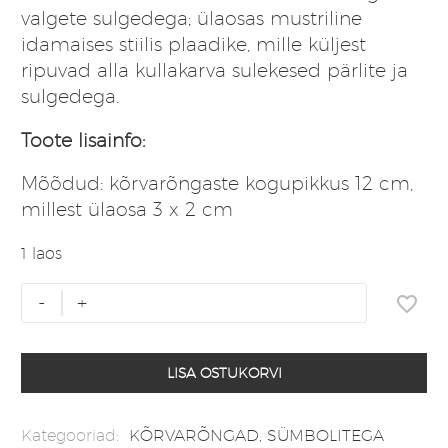
valgete sulgedega; ülaosas mustriline
idamaises stiilis plaadike, mille küljest
ripuvad alla kullakarva sulekesed pärlite ja
sulgedega.
Toote lisainfo:
Mõõdud: kõrvarõngaste kogupikkus 12 cm,
millest ülaosa 3 x 2 cm
1 laos
Boho-
-
+
stiilis
kõrvarõngad
valgete
LISA OSTUKORVI
sulgedega
#3
Kategooriad:
KÕRVARÕNGAD
,
SÜMBOLITEGA
kogus