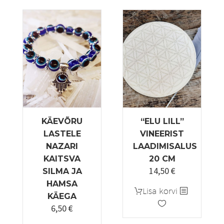
KÄEVÕRU
“ELU LILL”
LASTELE
VINEERIST
NAZARI
LAADIMISALUS
KAITSVA
20 CM
14,50
€
SILMA JA
HAMSA
Lisa korvi
KÄEGA
6,50
€