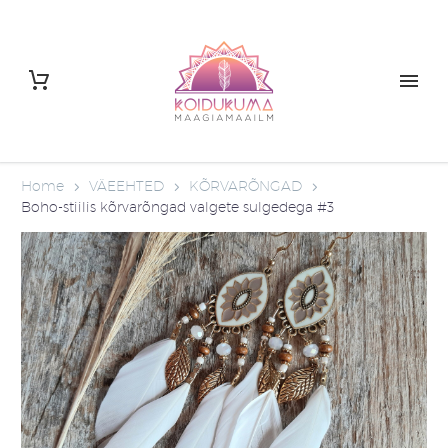
Home
VÄEEHTED
KÕRVARÕNGAD
Boho-stiilis kõrvarõngad valgete sulgedega #3