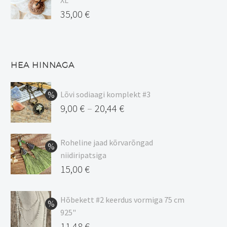
XL
35,00
€
HEA HINNAGA
Lõvi sodiaagi komplekt #3
9,00
€
20,44
€
–
Hinnavahemik:
9,00 €
Roheline jaad kõrvarõngad
kuni
niidiripatsiga
20,44 €
Algne
15,00
€
hind
Praegune
oli:
hind
Hõbekett #2 keerdus vormiga 75 cm
925"
17,00 €.
on:
Algne
11,48
€