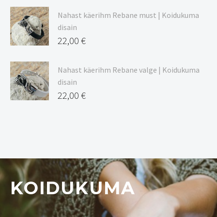
Nahast käerihm Rebane must | Koidukuma
disain
22,00
€
Nahast käerihm Rebane valge | Koidukuma
disain
22,00
€
KOIDUKUMA