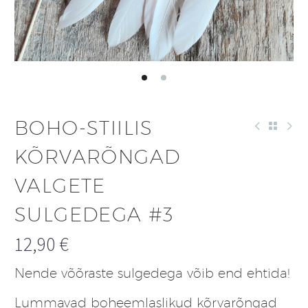
BOHO-STIILIS
KÕRVARÕNGAD
VALGETE
SULGEDEGA #3
12,90
€
Nende võõraste sulgedega võib end ehtida!
Lummavad boheemlaslikud kõrvarõngad