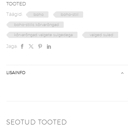
TOOTED
Täägid:
boho
boho-stiil
boho-stiilis kõrvarõngad
kõrvarõngad valgete sulgedega
valged suled
Jaga:
LISAINFO
SEOTUD TOOTED