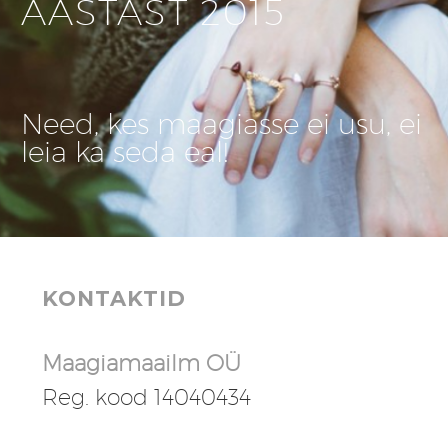
AASTAST 2015
Need, kes maagiasse ei usu, ei
leia ka seda eal!
KONTAKTID
Maagiamaailm OÜ
Reg. kood 14040434