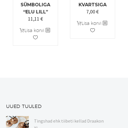
SÜMBOLIGA
KVARTSIGA
7,00
€
“ELU LILL”
11,11
€
Lisa korvi
Lisa korvi
UUED TUULED
Tingshad ehk tiibeti kellad Draakon