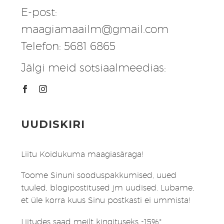
E-post:
maagiamaailm@gmail.com
Telefon: 5681 6865
Jälgi meid sotsiaalmeedias:
UUDISKIRI
Liitu Koidukuma maagiasäraga!
Toome Sinuni sooduspakkumised, uued
tuuled, blogipostitused jm uudised. Lubame,
et üle korra kuus Sinu postkasti ei ummista!
Liitudes saad meilt kingituseks -15%*