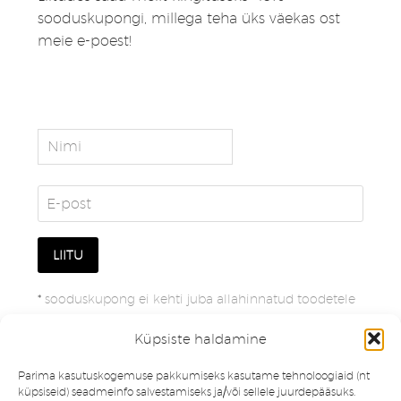
sooduskupongi, millega teha üks väekas ost
meie e-poest!
*
sooduskupong ei kehti juba allahinnatud toodetele
Küpsiste haldamine
Parima kasutuskogemuse pakkumiseks kasutame tehnoloogiaid (nt
küpsiseid) seadmeinfo salvestamiseks ja/või sellele juurdepääsuks.