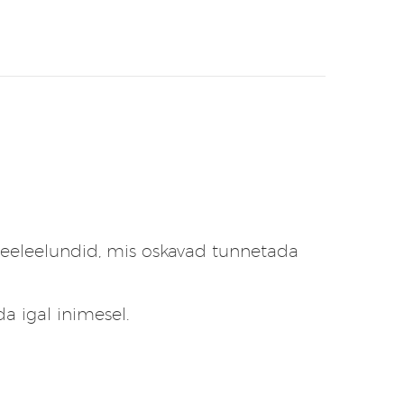
n meeleelundid, mis oskavad tunnetada
da igal inimesel.