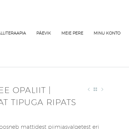
ALLITERAAPIA
PÄEVIK
MEIE PERE
MINU KONTO
E OPALIIT |
T TIPUGA RIPATS
koosneb mattidest piimjasvalgetest eri