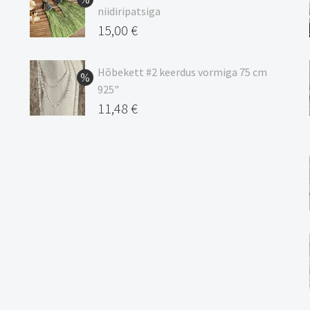
kuni
niidiripatsiga
20,44 €
Algne
15,00
€
hind
Praegune
oli:
hind
Hõbekett #2 keerdus vormiga 75 cm
925"
17,00 €.
on:
Algne
11,48
€
15,00 €.
hind
Praegune
oli:
hind
13,50 €.
on:
11,48 €.