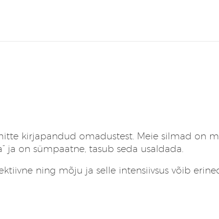
est, mitte kirjapandud omadustest. Meie silmad o
ma” ja on sümpaatne, tasub seda usaldada.
ektiivne ning mõju ja selle intensiivsus võib erine