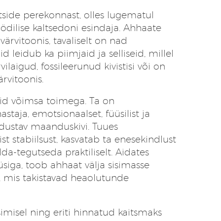
rtside perekonnast, olles lugematul
ödilise kaltsedoni esindaja. Ahhaate
värvitoonis, tavaliselt on nad
id leidub ka piimjaid ja selliseid, millel
vilaigud, fossileerunud kivistisi või on
rvitoonis.
id võimsa toimega. Ta on
taja, emotsionaalset, füüsilist ja
dustav maanduskivi. Tuues
st stabiilsust, kasvatab ta enesekindlust
da-tegutseda praktiliselt. Aidates
siga, toob ahhaat välja sisimasse
 mis takistavad heaolutunde
imisel ning eriti hinnatud kaitsmaks