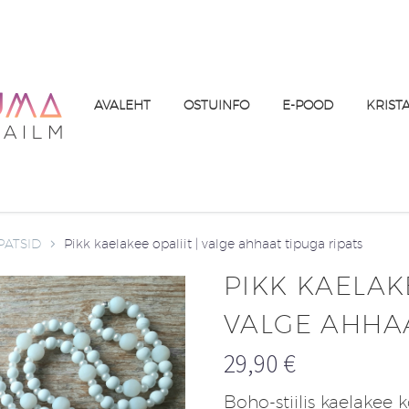
AVALEHT
OSTUINFO
E-POOD
KRIST
PATSID
Pikk kaelakee opaliit | valge ahhaat tipuga ripats
PIKK KAELAKE
VALGE AHHAA
29,90
€
Boho-stiilis kaelakee 