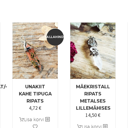
ALLAHINDLUS!
T/-
UNAKIIT
MÄEKRISTALL
KAHE TIPUGA
RIPATS
RIPATS
METALSES
4,72
€
Algne
Praegune
LILLEMÄHISES
14,50
€
hind
hind
Lisa korvi
oli:
on:
Lisa korvi