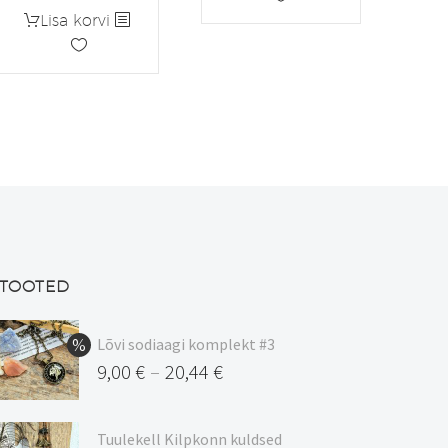
Lisa korvi
TOOTED
Lõvi sodiaagi komplekt #3
9,00
€
20,44
€
–
Hinnavahemik:
9,00 €
Tuulekell Kilpkonn kuldsed