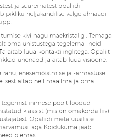
test ja suurematest opaliidi
eb pikliku neljakandilise valge ahhaadi
tipp.
itumise kivi nagu mäekristallgi. Temaga
alt oma unistustega tegelema- neid
Ta aitab luua kontakti inglitega. Opaliit
ikkad unenäod ja aitab luua visioone.
se rahu, enesemõistmise ja -armastuse.
le, sest aitab neil maailma ja oma
n tegemist inimese poolt loodud
mistatud klaasist (mis on omakorda liiv)
ustajatest. Opaliidi metafüüsiliste
riarvamusi, aga Koidukuma jääb
 need olemas.