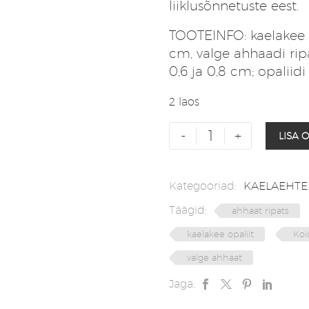
liiklusõnnetuste eest.
TOOTEINFO: kaelakee 
cm, valge ahhaadi ripa
0,6 ja 0,8 cm; opalii
2 laos
Pikk
-
+
LISA 
kaelakee
opaliit
|
Kategooriad:
KAELAEHTE
valge
Täägid:
ahhaat ripats
ahhaat
tipuga
kaelakee opaliit
Ko
ripats
valge ahhaat
kogus
Jaga: