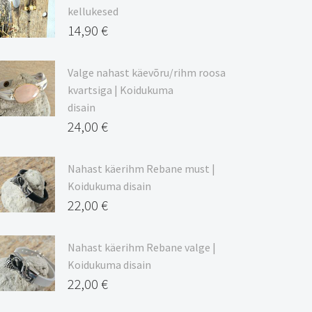
kuni
kellukesed
20,44 €
14,90
€
Valge nahast käevõru/rihm roosa
kvartsiga | Koidukuma
disain
24,00
€
Nahast käerihm Rebane must |
Koidukuma disain
22,00
€
Nahast käerihm Rebane valge |
Koidukuma disain
22,00
€