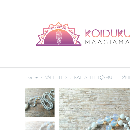
Home
VÄEEHTED
KAELAEHTED/AMULETID/RI