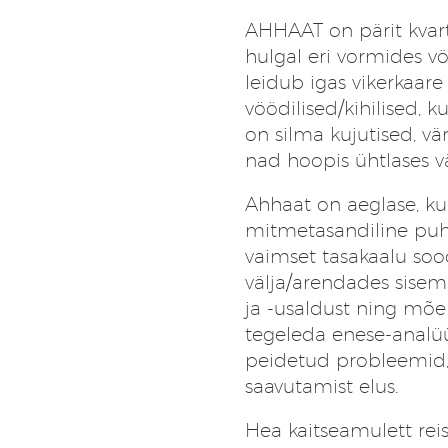
AHHAAT
on pärit kva
hulgal eri vormides vö
leidub igas vikerkaare 
vöödilised/kihilised, ku
on silma kujutised, vär
nad hoopis ühtlases vä
Ahhaat on aeglase, ku
mitmetasandiline puhas
vaimset tasakaalu soo
välja/arendades sisemi
ja -usaldust ning mõel
tegeleda enese-analüü
peidetud probleemid,
saavutamist elus.
Hea kaitseamulett reis