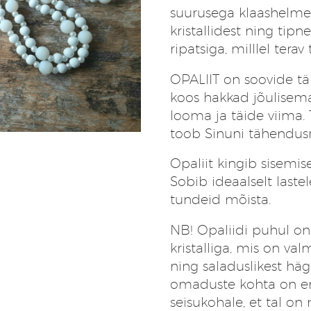
suurusega klaashelmes
kristallidest ning tipn
ripatsiga, milllel terav 
OPALIIT on soovide tä
koos hakkad jõulisem
looma ja täide viima. 
toob Sinuni tähendusr
Opaliit kingib sisemi
Sobib ideaalselt laste
tundeid mõista.
NB! Opaliidi puhul o
kristalliga, mis on val
ning saladuslikest häg
omaduste kohta on e
seisukohale, et tal on