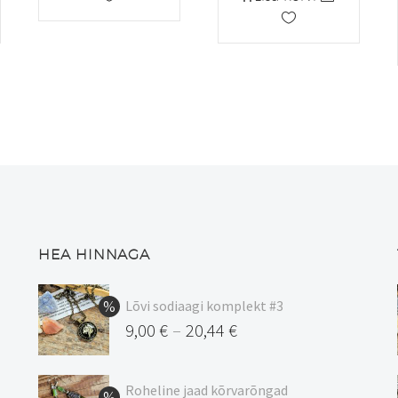
5,90 €.
4,72 €.
HEA HINNAGA
Lõvi sodiaagi komplekt #3
9,00
€
20,44
€
–
Hinnavahemik:
9,00 €
Roheline jaad kõrvarõngad