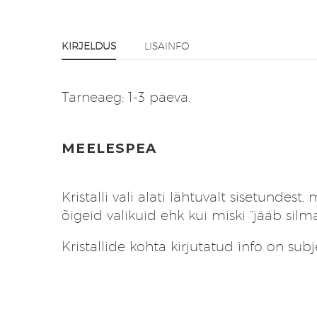
KIRJELDUS
LISAINFO
Tarneaeg: 1-3 päeva.
MEELESPEA
Kristalli vali alati lähtuvalt sisetund
õigeid valikuid ehk kui miski “jääb sil
Kristallide kohta kirjutatud info on subj