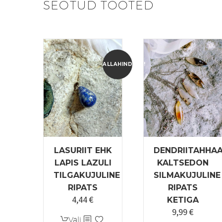
SEOTUD TOOTED
ALLAHINDLUS!
LASURIIT EHK
DENDRIITAHHAA
LAPIS LAZULI
KALTSEDON
TILGAKUJULINE
SILMAKUJULINE
RIPATS
RIPATS
4,44
€
Algne
Praegune
KETIGA
9,99
€
hind
hind
Sellel
Vali