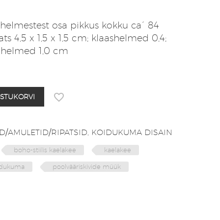
helmestest osa pikkus kokku ca´ 84
ts 4,5 x 1,5 x 1,5 cm; klaashelmed 0,4;
di helmed 1,0 cm
OSTUKORVI
D/AMULETID/RIPATSID
,
KOIDUKUMA DISAIN
boho-stiilis kaelakee
kaelakee
idukuma
poolvääriskivide müük