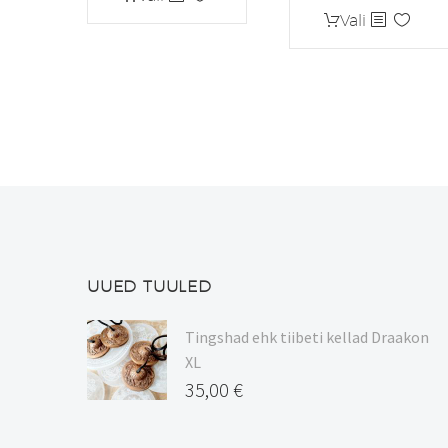
oli:
on:
tootel
Sellel
Vali
5,55 €.
4,44 €.
on
tootel
mitu
on
varianti.
mitu
Valikuid
varianti.
saab
Valikuid
teha
saab
tootelehel.
teha
tootelehel.
UUED TUULED
Tingshad ehk tiibeti kellad Draakon
XL
35,00
€