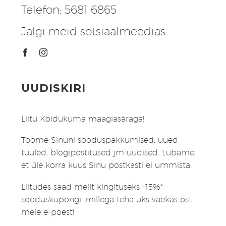
Telefon: 5681 6865
Jälgi meid sotsiaalmeedias:
UUDISKIRI
Liitu Koidukuma maagiasäraga!
Toome Sinuni sooduspakkumised, uued
tuuled, blogipostitused jm uudised. Lubame,
et üle korra kuus Sinu postkasti ei ummista!
Liitudes saad meilt kingituseks -15%*
sooduskupongi, millega teha üks väekas ost
meie e-poest!