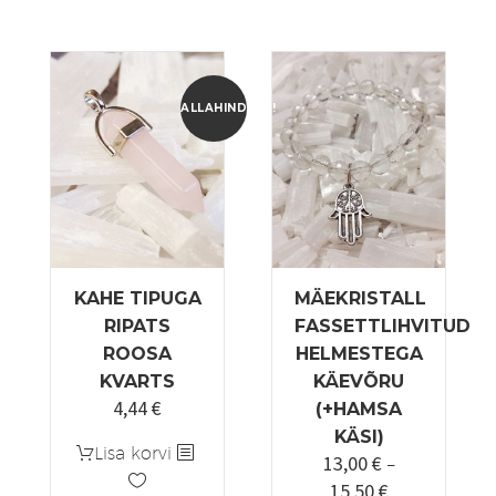
ALLAHINDLUS!
KAHE TIPUGA
MÄEKRISTALL
RIPATS
FASSETTLIHVITUD
ROOSA
HELMESTEGA
KVARTS
KÄEVÕRU
4,44
€
Algne
Praegune
(+HAMSA
hind
hind
KÄSI)
Lisa korvi
13,00
€
oli:
on:
–
15,50
€
5,55 €.
4,44 €.
Hinnavahemi