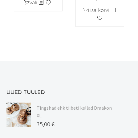
Sellel
Vali
oli:
on:
tootel
Lisa korvi
12,00 €.
10,20 €.
on
mitu
varianti.
Valikuid
saab
teha
tootelehel.
UUED TUULED
Tingshad ehk tiibeti kellad Draakon
XL
35,00
€