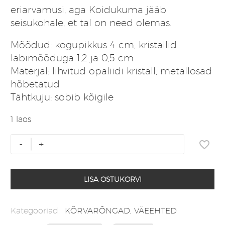
eriarvamusi, aga Koidukuma jääb
seisukohale, et tal on need olemas.
Mõõdud: kogupikkus 4 cm, kristallid
läbimõõduga 1,2 ja 0,5 cm
Materjal: lihvitud opaliidi kristall, metallosad
hõbetatud
Tähtkuju: sobib kõigile
1 laos
Opaliit
-
+
kõrvarõngad
pallikesed
kogus
LISA OSTUKORVI
Kategooriad:
KÕRVARÕNGAD
,
VÄEEHTED