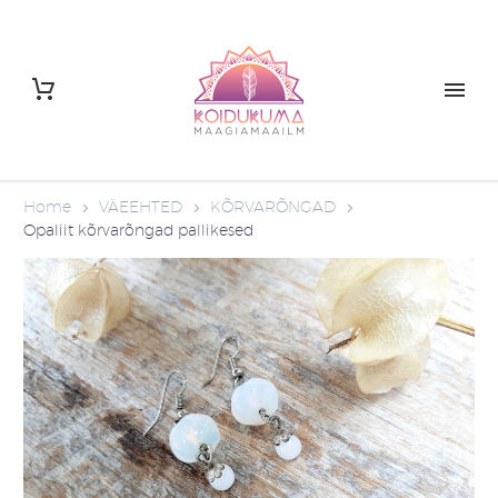
Home
VÄEEHTED
KÕRVARÕNGAD
Opaliit kõrvarõngad pallikesed