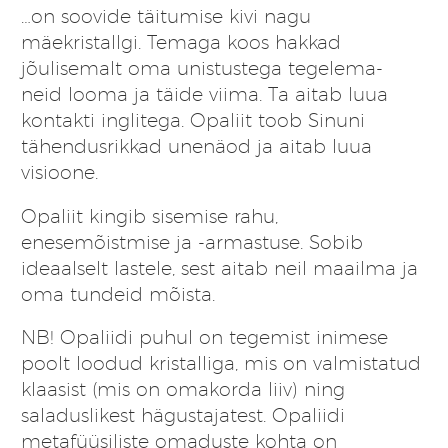
…on soovide täitumise kivi nagu
mäekristallgi. Temaga koos hakkad
jõulisemalt oma unistustega tegelema-
neid looma ja täide viima. Ta aitab luua
kontakti inglitega. Opaliit toob Sinuni
tähendusrikkad unenäod ja aitab luua
visioone.
Opaliit kingib sisemise rahu,
enesemõistmise ja -armastuse. Sobib
ideaalselt lastele, sest aitab neil maailma ja
oma tundeid mõista.
NB! Opaliidi puhul on tegemist inimese
poolt loodud kristalliga, mis on valmistatud
klaasist (mis on omakorda liiv) ning
saladuslikest hägustajatest. Opaliidi
metafüüsiliste omaduste kohta on