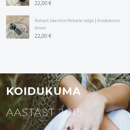
22,00
€
Nahast käerihm Rebane valge | Koidukuma
disain
22,00
€
KOIDUKUMA
AASTAST 2015