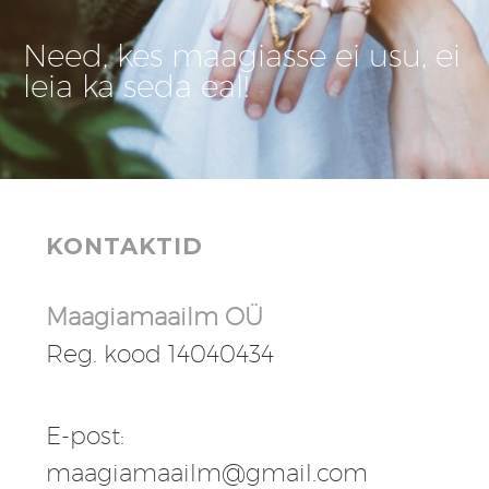
Need, kes maagiasse ei usu, ei
leia ka seda eal!
KONTAKTID
Maagiamaailm OÜ
Reg. kood 14040434
E-post:
maagiamaailm@gmail.com