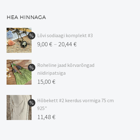
HEA HINNAGA
Lõvi sodiaagi komplekt #3
9,00
€
20,44
€
–
Hinnavahemik:
9,00 €
Roheline jaad kõrvarõngad
kuni
niidiripatsiga
20,44 €
Algne
15,00
€
hind
Praegune
oli:
hind
Hõbekett #2 keerdus vormiga 75 cm
925"
17,00 €.
on:
Algne
11,48
€
15,00 €.
hind
Praegune
oli:
hind