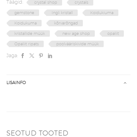
Täägid:
crystal shop
crystals
gemstone
Ingli kristall
Koidukiuma
Koidukuma
kõrvarõngad
kristallide müük
new age shop
opaliit
Opaliit ripats
poolvääriskivide müük
Jaga:
LISAINFO
SEOTUD TOOTED