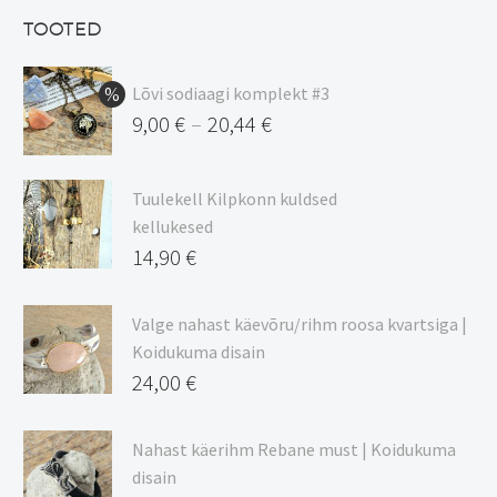
13,50 €.
on:
TOOTED
11,48 €.
Lõvi sodiaagi komplekt #3
9,00
€
20,44
€
–
Hinnavahemik:
9,00 €
Tuulekell Kilpkonn kuldsed
kuni
kellukesed
20,44 €
14,90
€
Valge nahast käevõru/rihm roosa kvartsiga |
Koidukuma disain
24,00
€
Nahast käerihm Rebane must | Koidukuma
disain