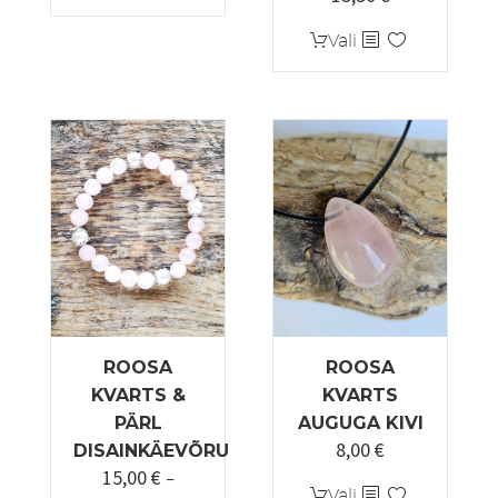
13,00 €
Sellel
Vali
kuni
tootel
15,50 €
on
mitu
varianti.
Valikuid
saab
teha
tootelehel.
ROOSA
ROOSA
KVARTS &
KVARTS
PÄRL
AUGUGA KIVI
8,00
€
DISAINKÄEVÕRU
15,00
€
–
Sellel
Vali