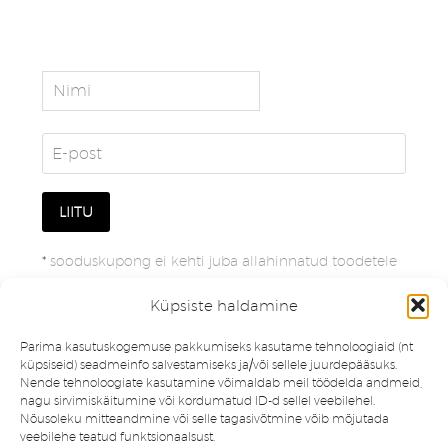
*
sooduskupong ei kehti juba allahinnatud toodetele
Küpsiste haldamine
Parima kasutuskogemuse pakkumiseks kasutame tehnoloogiaid (nt
küpsiseid) seadmeinfo salvestamiseks ja/või sellele juurdepääsuks.
Nende tehnoloogiate kasutamine võimaldab meil töödelda andmeid,
nagu sirvimiskäitumine või kordumatud ID-d sellel veebilehel.
Nõusoleku mitteandmine või selle tagasivõtmine võib mõjutada
veebilehe teatud funktsionaalsust.