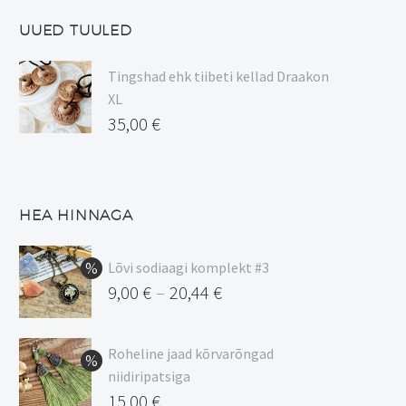
UUED TUULED
Tingshad ehk tiibeti kellad Draakon
XL
35,00
€
HEA HINNAGA
Lõvi sodiaagi komplekt #3
9,00
€
20,44
€
–
Hinnavahemik:
9,00 €
Roheline jaad kõrvarõngad
kuni
niidiripatsiga
20,44 €
Algne
15,00
€