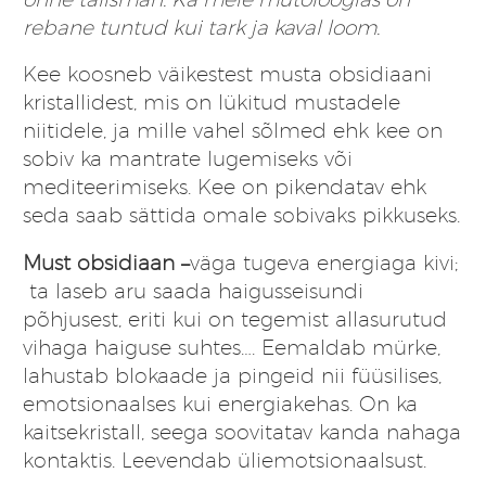
rebane tuntud kui tark ja kaval loom.
Kee koosneb väikestest musta obsidiaani
kristallidest, mis on lükitud mustadele
niitidele, ja mille vahel sõlmed ehk kee on
sobiv ka mantrate lugemiseks või
mediteerimiseks. Kee on pikendatav ehk
seda saab sättida omale sobivaks pikkuseks.
Must obsidiaan –
väga tugeva energiaga kivi;
ta laseb aru saada haigusseisundi
põhjusest, eriti kui on tegemist allasurutud
vihaga haiguse suhtes…. Eemaldab mürke,
lahustab blokaade ja pingeid nii füüsilises,
emotsionaalses kui energiakehas. On ka
kaitsekristall, seega soovitatav kanda nahaga
kontaktis. Leevendab üliemotsionaalsust.