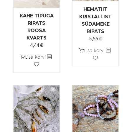
HEMATIIT
KAHE TIPUGA
KRISTALLIST
RIPATS
SÜDAMEKE
ROOSA
RIPATS
5,55
€
KVARTS
4,44
€
Algne
Praegune
Lisa korvi
hind
hind
Lisa korvi
oli:
on:
5,55 €.
4,44 €.