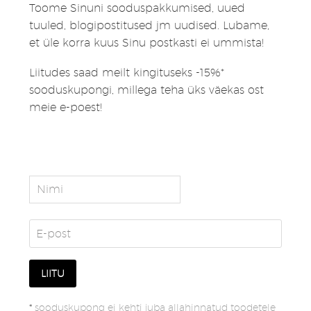
Toome Sinuni sooduspakkumised, uued
tuuled, blogipostitused jm uudised. Lubame,
et üle korra kuus Sinu postkasti ei ummista!
Liitudes saad meilt kingituseks -15%*
sooduskupongi, millega teha üks väekas ost
meie e-poest!
*
sooduskupong ei kehti juba allahinnatud toodetele