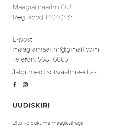
Maagiamaailm OÜ
Reg. kood 14040434
E-post:
maagiamaailm@gmail.com
Telefon: 5681 6865
Jälgi meid sotsiaalmeedias:
UUDISKIRI
Liitu Koidukuma maagiasäraga!