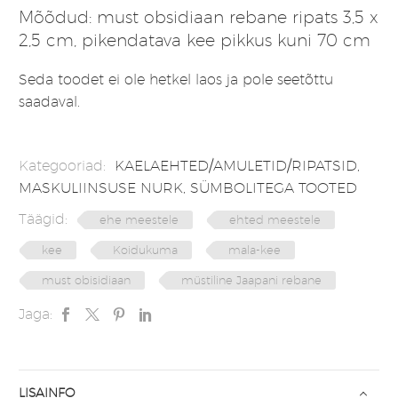
Mõõdud: must obsidiaan rebane ripats 3,5 x
2,5 cm, pikendatava kee pikkus kuni 70 cm
Seda toodet ei ole hetkel laos ja pole seetõttu
saadaval.
Kategooriad:
KAELAEHTED/AMULETID/RIPATSID
,
MASKULIINSUSE NURK
,
SÜMBOLITEGA TOOTED
Täägid:
ehe meestele
ehted meestele
kee
Koidukuma
mala-kee
must obisidiaan
müstiline Jaapani rebane
Jaga:
LISAINFO