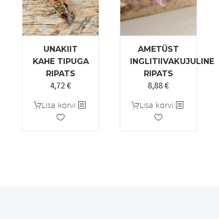
tootelehel.
UNAKIIT
AMETÜST
KAHE TIPUGA
INGLITIIVAKUJULINE
RIPATS
RIPATS
4,72
€
8,88
€
Algne
Praegune
hind
hind
Lisa korvi
Lisa korvi
oli:
on:
5,90 €.
4,72 €.