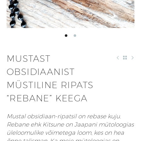
MUSTAST
OBSIDIAANIST
MÜSTILINE RIPATS
“REBANE” KEEGA
Mustal obsidiaan-ripatsil on rebase kuju.
Rebane ehk Kitsune on Jaapani mütoloogias
üleloomulike võimetega loom, kes on hea
õnne talisman. Ka meie mütoloogias on