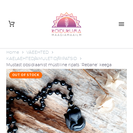
Home
VÄEEHTED
KAELAEHTED/AMULETID/RIPATSID
Mustast obsidiaanist müstiline ripats “Rebane” keega
OUT OF STOCK