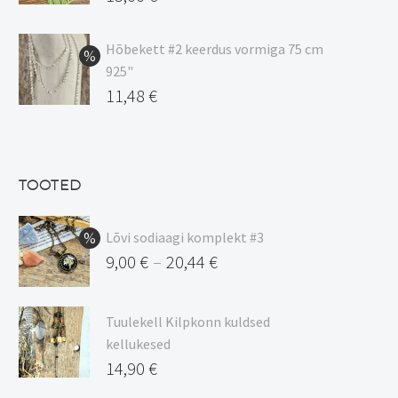
hind
Praegune
oli:
hind
Hõbekett #2 keerdus vormiga 75 cm
925"
17,00 €.
on:
Algne
11,48
€
15,00 €.
hind
Praegune
oli:
hind
13,50 €.
on:
TOOTED
11,48 €.
Lõvi sodiaagi komplekt #3
9,00
€
20,44
€
–
Hinnavahemik:
9,00 €
Tuulekell Kilpkonn kuldsed
kuni
kellukesed
20,44 €
14,90
€