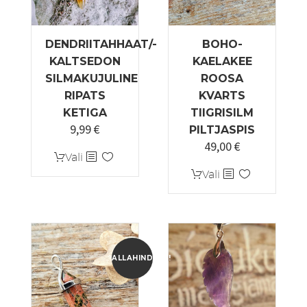
DENDRIITAHHAAT/-
BOHO-
KALTSEDON
KAELAKEE
SILMAKUJULINE
ROOSA
RIPATS
KVARTS
KETIGA
TIIGRISILM
9,99
€
PILTJASPIS
49,00
€
Sellel
Vali
tootel
Sellel
Vali
on
tootel
mitu
on
varianti.
mitu
Valikuid
varianti.
saab
Valikuid
ALLAHINDLUS!
teha
saab
tootelehel.
teha