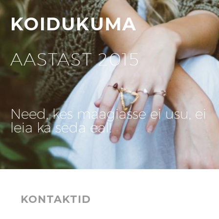
KOIDUKUMA
AASTAST 2015
Need, kes maagiasse ei usu, ei
leia ka seda eal!
KONTAKTID