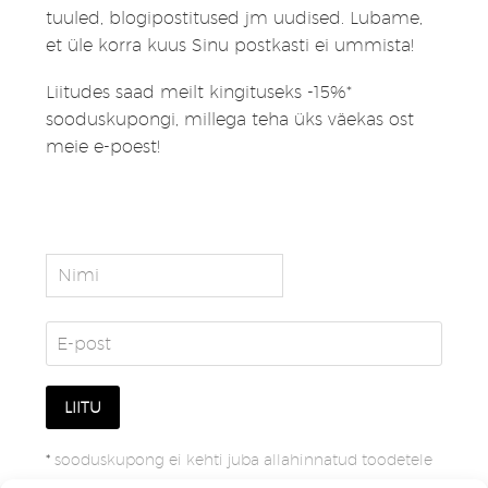
tuuled, blogipostitused jm uudised. Lubame,
et üle korra kuus Sinu postkasti ei ummista!
Liitudes saad meilt kingituseks -15%*
sooduskupongi, millega teha üks väekas ost
meie e-poest!
*
sooduskupong ei kehti juba allahinnatud toodetele