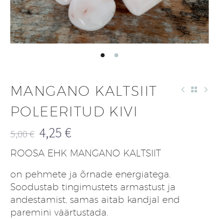
MANGANO KALTSIIT
POLEERITUD KIVI
4,25
€
5,00
€
Algne
Praegune
ROOSA EHK MANGANO KALTSIIT
hind
hind
oli:
on:
on pehmete ja õrnade energiatega.
5,00 €.
4,25 €.
Soodustab tingimustets armastust ja
andestamist, samas aitab kandjal end
paremini väärtustada.