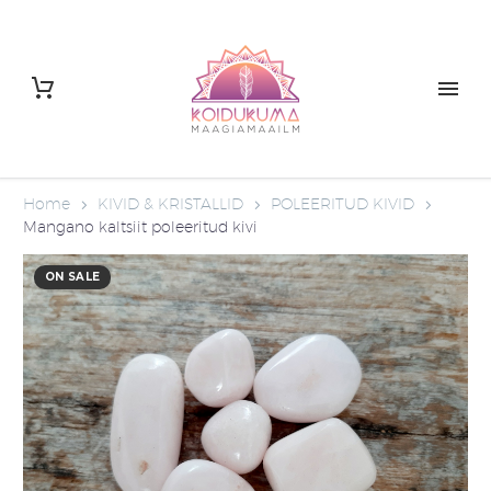
Home
KIVID & KRISTALLID
POLEERITUD KIVID
Mangano kaltsiit poleeritud kivi
ON SALE