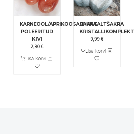
KARNEOOL/APRIKOOSAHHAAT
SAKRAALTŠAKRA
POLEERITUD
KRISTALLIKOMPLEKT
9,99
€
KIVI
2,90
€
Algne
Praegune
Lisa korvi
hind
hind
Lisa korvi
oli:
on:
3,50 €.
2,90 €.