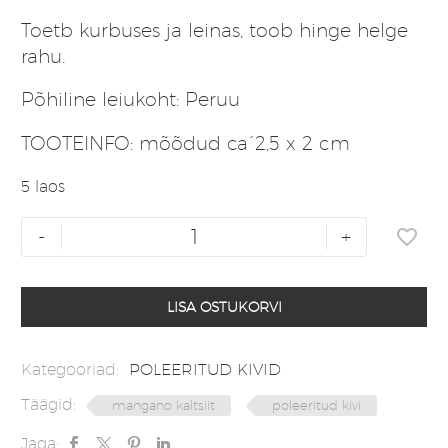
Toetb kurbuses ja leinas, toob hinge helge
rahu.
Põhiline leiukoht: Peruu
TOOTEINFO: mõõdud ca´2,5 x 2 cm
5 laos
Mangano
-
+
kaltsiit
poleeritud
kivi
LISA OSTUKORVI
kogus
Kategooriad:
POLEERITUD KIVID
Täägid:
mangano kaltsiit
poleeritud kivi
Jaga: