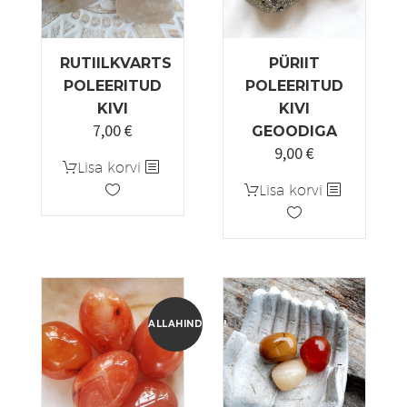
RUTIILKVARTS
PÜRIIT
POLEERITUD
POLEERITUD
KIVI
KIVI
7,00
€
Algne
Praegune
GEOODIGA
9,00
€
hind
hind
Algne
Praegune
Lisa korvi
oli:
on:
hind
hind
Lisa korvi
10,00 €.
7,00 €.
oli:
on:
12,00 €.
9,00 €.
ALLAHINDLUS!