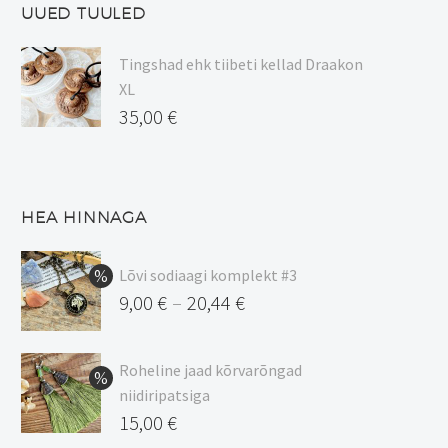
UUED TUULED
Tingshad ehk tiibeti kellad Draakon
XL
35,00
€
HEA HINNAGA
Lõvi sodiaagi komplekt #3
9,00
€
20,44
€
–
Hinnavahemik:
9,00 €
Roheline jaad kõrvarõngad
kuni
niidiripatsiga
20,44 €
Algne
15,00
€