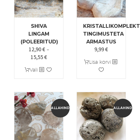
SHIVA
KRISTALLIKOMPLEKT
LINGAM
TINGIMUSTETA
(POLEERITUD)
ARMASTUS
12,90
€
9,99
€
–
15,55
€
Hinnavahemik:
Lisa korvi
12,90 €
Sellel
Vali
kuni
tootel
15,55 €
on
mitu
varianti.
Valikuid
ALLAHINDLUS!
ALLAHINDLUS
saab
teha
tootelehel.