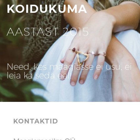
KOIDUKUMA
AASTAST 2015
Need, kes maagiasse ei usu, ei
leia ka seda eal!
KONTAKTID