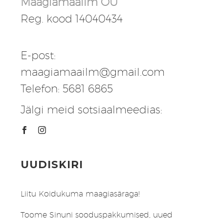
Maagiamaailm OÜ
Reg. kood 14040434
E-post:
maagiamaailm@gmail.com
Telefon: 5681 6865
Jälgi meid sotsiaalmeedias:
UUDISKIRI
Liitu Koidukuma maagiasäraga!
Toome Sinuni sooduspakkumised, uued