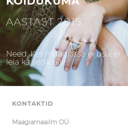
KOIDUKUMA
AASTAST 2015
Need, kes maagiasse ei usu, ei
leia ka seda eal!
KONTAKTID
Maagiamaailm OÜ