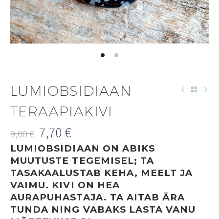
LUMIOBSIDIAAN
TERAAPIAKIVI
7,70
€
9,00
€
Algne
Praegune
LUMIOBSIDIAAN ON ABIKS
hind
hind
MUUTUSTE TEGEMISEL; TA
oli:
on:
TASAKAALUSTAB KEHA, MEELT JA
9,00 €.
7,70 €.
VAIMU. KIVI ON HEA
AURAPUHASTAJA. TA AITAB ÄRA
TUNDA NING VABAKS LASTA VANU