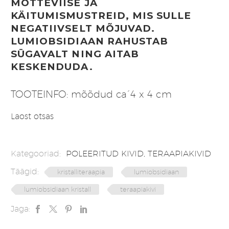
MÕTTEVIISE JA
KÄITUMISMUSTREID, MIS SULLE
NEGATIIVSELT MÕJUVAD.
LUMIOBSIDIAAN RAHUSTAB
SÜGAVALT NING AITAB
KESKENDUDA.
TOOTEINFO: mõõdud ca´4 x 4 cm
Laost otsas
Kategooriad:
POLEERITUD KIVID
,
TERAAPIAKIVID
Täägid:
kristalliteraapia
lumiobsidiaan
lumiobsidiaan kristall
teraapiakivi
Jaga: