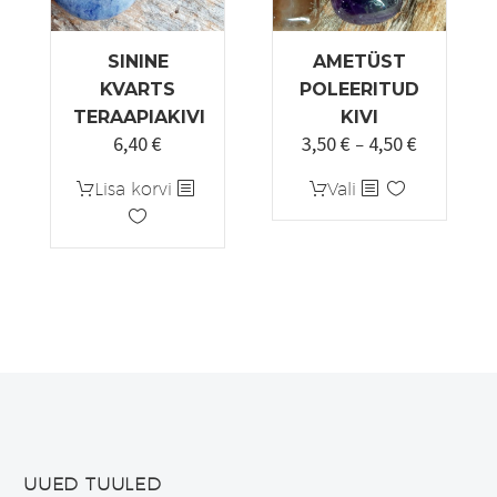
SININE
AMETÜST
KVARTS
POLEERITUD
TERAAPIAKIVI
KIVI
6,40
€
3,50
€
4,50
€
Algne
Praegune
Hinnavah
–
hind
hind
3,50 €
Sellel
Lisa korvi
Vali
oli:
on:
kuni
tootel
7,50 €.
6,40 €.
4,50 €
on
mitu
varianti.
Valikuid
saab
teha
tootelehel.
UUED TUULED