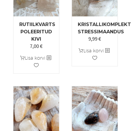
RUTIILKVARTS
KRISTALLIKOMPLEKT
POLEERITUD
STRESSIMAANDUS
9,99
€
KIVI
7,00
€
Algne
Praegune
Lisa korvi
hind
hind
Lisa korvi
oli:
on:
10,00 €.
7,00 €.