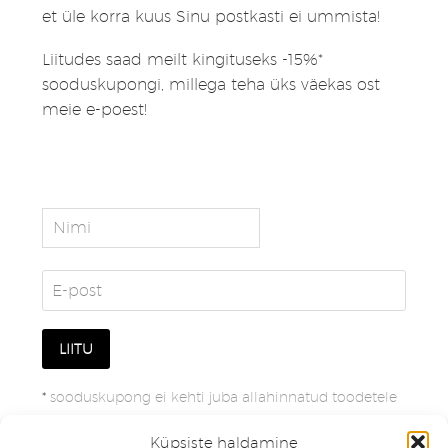
et üle korra kuus Sinu postkasti ei ummista!
Liitudes saad meilt kingituseks -15%*
sooduskupongi, millega teha üks väekas ost
meie e-poest!
*
sooduskupong ei kehti juba allahinnatud toodetele
Küpsiste haldamine