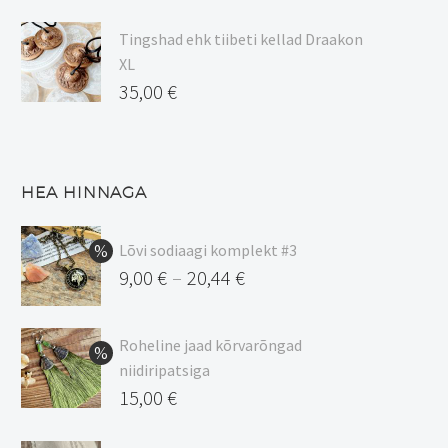
Tingshad ehk tiibeti kellad Draakon
XL
35,00
€
HEA HINNAGA
Lõvi sodiaagi komplekt #3
9,00
€
20,44
€
–
Hinnavahemik:
9,00 €
Roheline jaad kõrvarõngad
kuni
niidiripatsiga
20,44 €
Algne
15,00
€
hind
Praegune