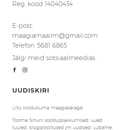
Reg. kood 14040434
E-post:
maagiamaailm@gmail.com
Telefon: 5681 6865
Jälgi meid sotsiaalmeedias:
UUDISKIRI
Liitu Koidukuma maagiasäraga!
Toome Sinuni sooduspakkumised, uued
tuuled, blogipostitused jm uudised. Lubame,