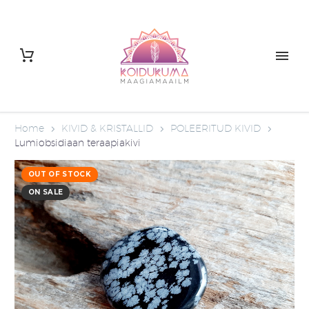
Home
KIVID & KRISTALLID
POLEERITUD KIVID
Lumiobsidiaan teraapiakivi
OUT OF STOCK
ON SALE