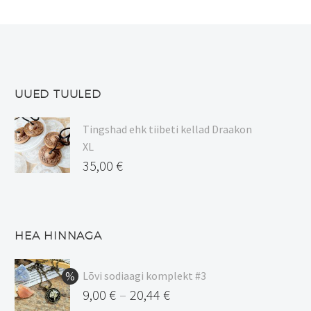
saab
teha
tootelehel.
UUED TUULED
Tingshad ehk tiibeti kellad Draakon
XL
35,00
€
HEA HINNAGA
Lõvi sodiaagi komplekt #3
9,00
€
20,44
€
–