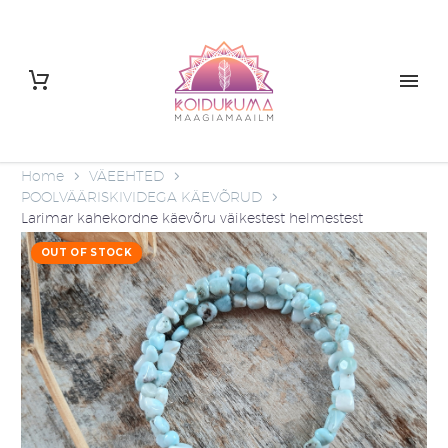
Home
VÄEEHTED
POOLVÄÄRISKIVIDEGA KÄEVÕRUD
Larimar kahekordne käevõru väikestest helmestest
OUT OF STOCK