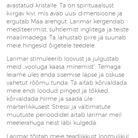
avastatud kristalle. Ta on spirituaalsust
kiirgav kivi, mis avab uusi dimensioone ja
ergutab Maa arengut. Larimar kergendab
mediteerimist, suhtlemist inglitega ja teiste
maailmadega. Ta lahustab piire ja suunab
meie hingesid õigetele teedele.
Larimar stimuleerib loovust ja julgustab
meid „vooluga kaasa minemist“. Temaga
leiame üles enda sisemise lapse ja oskuse
vahetut rõõmu tunda. Ta aitab kõrvaldada
meie endi loodud pinged ja tõkked,
kõrvaldada hirme ja saada üle
märterlikkusest. Stressi ja vältimatute
muutuste perioodidel aitab larimar meil
meelerahuga neist läbi kulgeda.
Larimar tõstab meie teadlikkust loomulikul