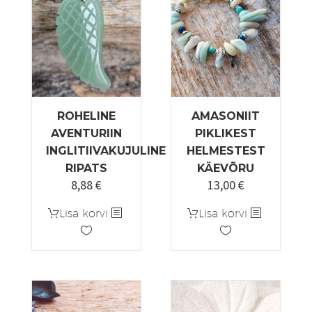
saab
teha
tootelehel.
ROHELINE
AMASONIIT
AVENTURIIN
PIKLIKEST
INGLITIIVAKUJULINE
HELMESTEST
RIPATS
KÄEVÕRU
8,88
€
13,00
€
Lisa korvi
Lisa korvi