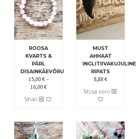
ROOSA
MUST
KVARTS &
AHHAAT
PÄRL
INGLITIIVAKUJULINE
DISAINKÄEVÕRU
RIPATS
15,00
€
8,88
€
–
16,00
€
Hinnavahemik:
Lisa korvi
15,00 €
Sellel
Vali
kuni
tootel
16,00 €
on
mitu
varianti.
Valikuid