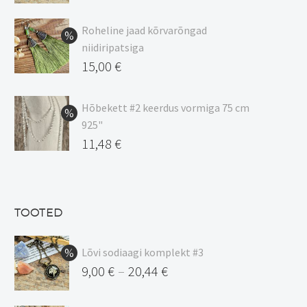
Hinnavahemik:
9,00 €
Roheline jaad kõrvarõngad
kuni
niidiripatsiga
20,44 €
Algne
15,00
€
hind
Praegune
oli:
hind
Hõbekett #2 keerdus vormiga 75 cm
925"
17,00 €.
on:
Algne
11,48
€
15,00 €.
hind
Praegune
oli:
hind
13,50 €.
on:
TOOTED
11,48 €.
Lõvi sodiaagi komplekt #3
9,00
€
20,44
€
–
Hinnavahemik: