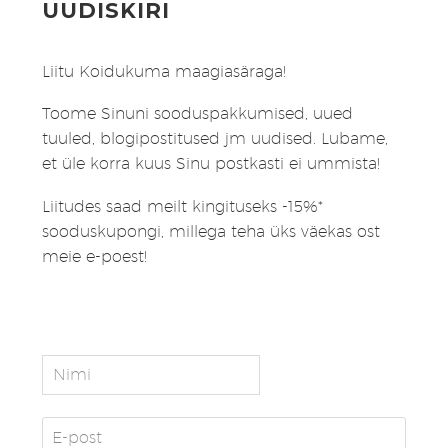
UUDISKIRI
Liitu Koidukuma maagiasäraga!
Toome Sinuni sooduspakkumised, uued
tuuled, blogipostitused jm uudised. Lubame,
et üle korra kuus Sinu postkasti ei ummista!
Liitudes saad meilt kingituseks -15%*
sooduskupongi, millega teha üks väekas ost
meie e-poest!