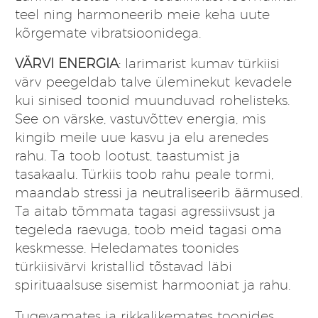
teel ning harmoneerib meie keha uute
kõrgemate vibratsioonidega.
VÄRVI ENERGIA
: larimarist kumav türkiisi
värv peegeldab talve üleminekut kevadele
kui sinised toonid muunduvad rohelisteks.
See on värske, vastuvõttev energia, mis
kingib meile uue kasvu ja elu arenedes
rahu. Ta toob lootust, taastumist ja
tasakaalu. Türkiis toob rahu peale tormi,
maandab stressi ja neutraliseerib äärmused.
Ta aitab tõmmata tagasi agressiivsust ja
tegeleda raevuga, toob meid tagasi oma
keskmesse. Heledamates toonides
türkiisivärvi kristallid tõstavad läbi
spirituaalsuse sisemist harmooniat ja rahu.
Tugevamates ja rikkalikemates toonides