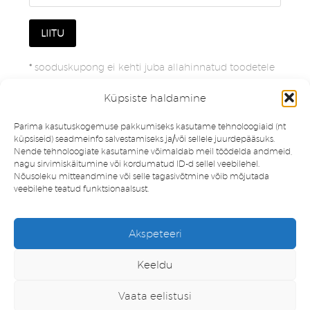
*
sooduskupong ei kehti juba allahinnatud toodetele
Küpsiste haldamine
Parima kasutuskogemuse pakkumiseks kasutame tehnoloogiaid (nt
küpsiseid) seadmeinfo salvestamiseks ja/või sellele juurdepääsuks.
Nende tehnoloogiate kasutamine võimaldab meil töödelda andmeid,
nagu sirvimiskäitumine või kordumatud ID-d sellel veebilehel.
Nõusoleku mitteandmine või selle tagasivõtmine võib mõjutada
veebilehe teatud funktsionaalsust.
Müügitingimused
Privaatsuspoliitika
Akspeteeri
Minu konto
Soovinimekiri
Keeldu
Vaata eelistusi