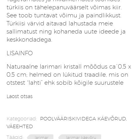
türkiis on tähelepanuväärselt võimas kiir.
See toob tuntavat võimu ja paindlikkust.
Türkiisi värvid aitavad lahustada meie
sallimatust ning kohaneda uute ideede ja
keskkondadega.
LISAINFO
Naturaalne larimari kristall mõõdus ca´0,5 x
0,5 cm; helmed on lükitud traadile, mis on
otstest “lahti” ehk sobib kõigile suurustele
Laost otsas
Kategooriad:
POOLVÄÄRISKIVIDEGA KÄEVÕRUD
,
VÄEEHTED
Täägid:
larimar
larimar käevõru