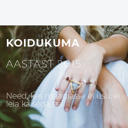
KOIDUKUMA
AASTAST 2015
Need, kes maagiasse ei usu, ei
leia ka seda eal!