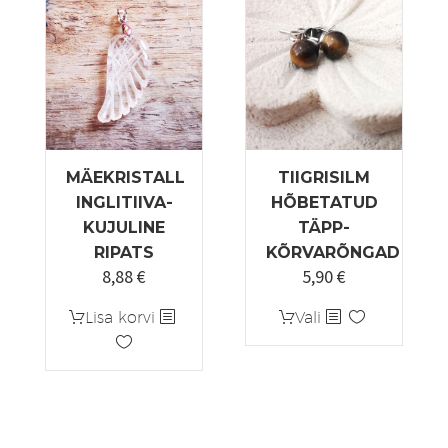
MÄEKRISTALL
TIIGRISILM
INGLITIIVA-
HÕBETATUD
KUJULINE
TÄPP-
RIPATS
KÕRVARÕNGAD
8,88
€
5,90
€
Sellel
Lisa korvi
Vali
tootel
on
mitu
varianti.
Valikuid