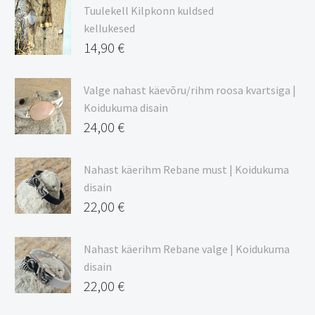
9,00 €
Tuulekell Kilpkonn kuldsed
kuni
kellukesed
20,44 €
14,90
€
Valge nahast käevõru/rihm roosa kvartsiga |
Koidukuma disain
24,00
€
Nahast käerihm Rebane must | Koidukuma
disain
22,00
€
Nahast käerihm Rebane valge | Koidukuma
disain
22,00
€