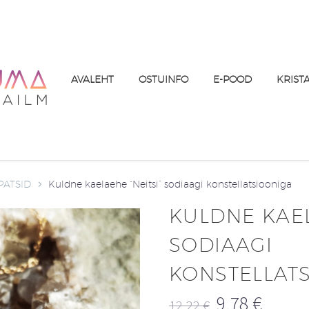
AVALEHT
OSTUINFO
E-POOD
KRIST
PATSID
Kuldne kaelaehe “Neitsi” sodiaagi konstellatsiooniga
KULDNE KAEL
SODIAAGI
KONSTELLAT
9,78
€
12,22
€