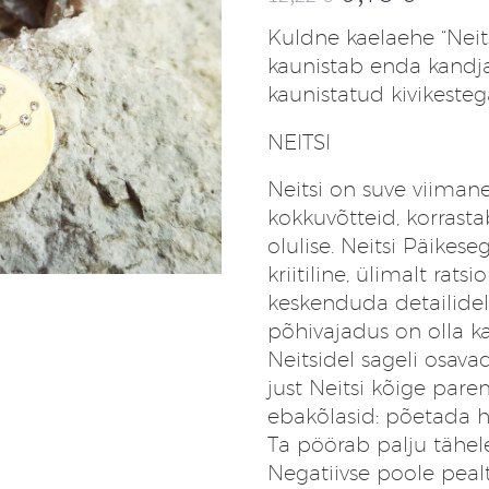
Algne
Praegune
Kuldne kaelaehe “Neits
hind
hind
kaunistab enda kandja
oli:
on:
kaunistatud kivikesteg
12,22 €.
9,78 €.
NEITSI
Neitsi on suve viiman
kokkuvõtteid, korrast
olulise. Neitsi Päikes
kriitiline, ülimalt rat
keskenduda detailidele
põhivajadus on olla ka
Neitsidel sageli osav
just Neitsi kõige par
ebakõlasid: põetada h
Ta pöörab palju tähele
Negatiivse poole peal