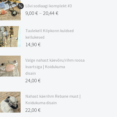
Lõvi sodiaagi komplekt #3
9,00
€
20,44
€
–
Hinnavahemik:
9,00 €
Tuulekell Kilpkonn kuldsed
kuni
kellukesed
20,44 €
14,90
€
Valge nahast käevõru/rihm roosa
kvartsiga | Koidukuma
disain
24,00
€
Nahast käerihm Rebane must |
Koidukuma disain
22,00
€