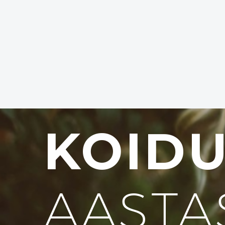
KOID
AASTA