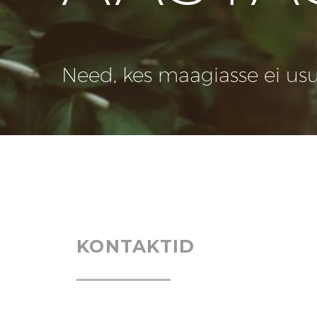
Need, kes maagiasse ei usu, 
KONTAKTID