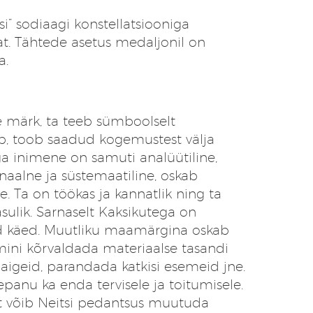
i” sodiaagi konstellatsiooniga
t. Tähtede asetus medaljonil on
a.
e märk, ta teeb sümboolselt
ab, toob saadud kogemustest välja
ega inimene on samuti analüütiline,
sionaalne ja süstemaatiline, oskab
. Ta on töökas ja kannatlik ning ta
sulik. Sarnaselt Kaksikutega on
ad käed. Muutliku maamärgina oskab
emini kõrvaldada materiaalse tasandi
aigeid, parandada katkisi esemeid jne.
panu ka enda tervisele ja toitumisele.
t võib Neitsi pedantsus muutuda