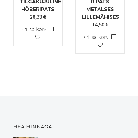
TILGAKUJULINE
RIPATS
HÕBERIPATS
METALSES
28,33
€
Algne
Praegune
LILLEMÄHISES
14,50
€
hind
hind
Lisa korvi
oli:
on:
Lisa korvi
33,33 €.
28,33 €.
HEA HINNAGA