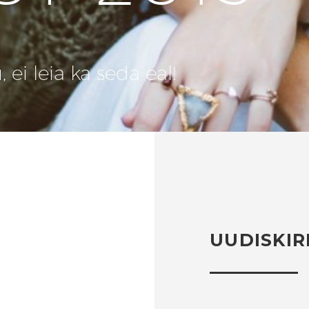
ei leia ka seda eal!
UUDISKIR