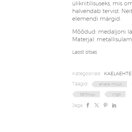
ülikriitilisuseks, mi
halvendab tervist. Ne
elemendi märgid.
Mõõdud: medaljoni lä
Materjal: metallisulam,
Laost otsas
Kategooriad:
KAELAEHTE
Täägid:
ehete müük
tähtkuju
virgo
Jaga: