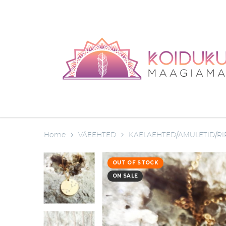
Home
VÄEEHTED
KAELAEHTED/AMULETID/RI
OUT OF STOCK
ON SALE