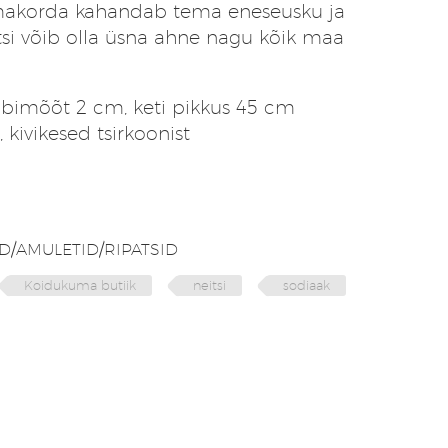
s omakorda kahandab tema eneseusku ja
itsi võib olla üsna ahne nagu kõik maa
bimõõt 2 cm, keti pikkus 45 cm
 kivikesed tsirkoonist
D/AMULETID/RIPATSID
Koidukuma butiik
neitsi
sodiaak