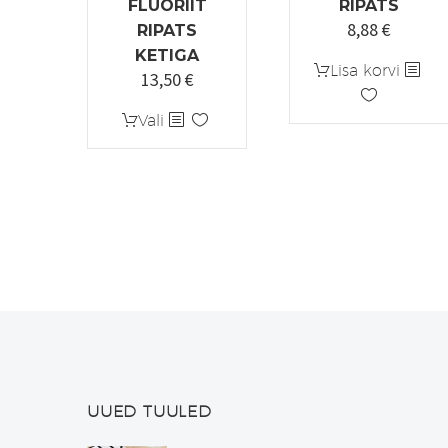
FLUORIIT
RIPATS
8,88
€
RIPATS
KETIGA
Lisa korvi
13,50
€
Sellel
Vali
tootel
on
mitu
varianti.
Valikuid
saab
teha
tootelehel.
UUED TUULED