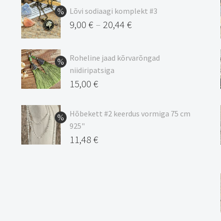
Lõvi sodiaagi komplekt #3
9,00
€
20,44
€
–
Hinnavahemik:
9,00 €
Roheline jaad kõrvarõngad
kuni
niidiripatsiga
20,44 €
Algne
15,00
€
hind
Praegune
oli:
hind
Hõbekett #2 keerdus vormiga 75 cm
925"
17,00 €.
on:
Algne
11,48
€
15,00 €.
hind
Praegune
oli:
hind
13,50 €.
on:
11,48 €.