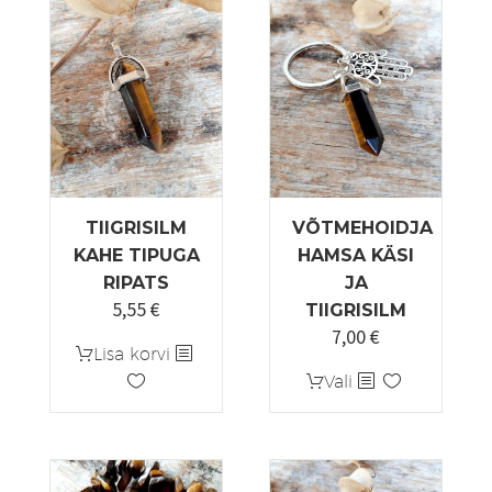
TIIGRISILM
VÕTMEHOIDJA
KAHE TIPUGA
HAMSA KÄSI
RIPATS
JA
5,55
€
TIIGRISILM
7,00
€
Lisa korvi
Sellel
Vali
tootel
on
mitu
varianti.