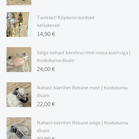
Hinnavahemik:
9,00 €
Tuulekell Kilpkonn kuldsed
kuni
kellukesed
20,44 €
14,90
€
Valge nahast käevõru/rihm roosa kvartsiga |
Koidukuma disain
24,00
€
Nahast käerihm Rebane must | Koidukuma
disain
22,00
€
Nahast käerihm Rebane valge | Koidukuma
disain
22,00
€