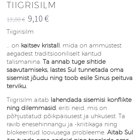
TIIGRISILM
9,10
€
13,00
€
Algne
Praegune
Tiigirisilm
hind
hind
oli:
on:
… on
kaitsev kristall
, mida on ammustest
13,00 €.
9,10 €.
aegadest traditsiooniliselt kantud
talismanina.
Ta annab tuge sihtide
saavutamiseks, lastes Sul tunnetada oma
sisemist jõudu ning toob esile Sinus peituva
terviku.
Tiigrisilm aitab
lahendada sisemisi konflikte
ning dilemmasid
, eriti neid, mis on
põhjustatud põikpäisusest ja uhkusest. Ta
ravib enesehinnangu ja -kriitikaga ning
blokeeritud loovusega probleeme.
Aitab Sul