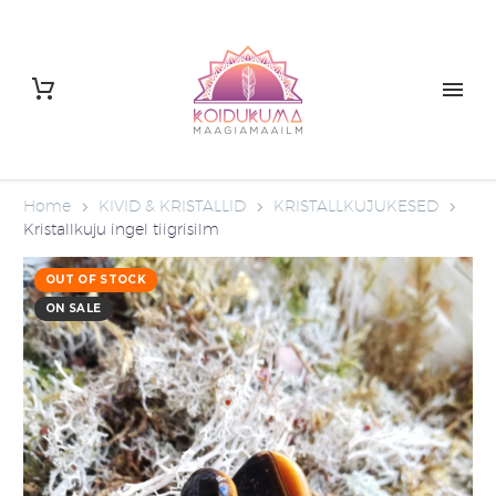
Home
KIVID & KRISTALLID
KRISTALLKUJUKESED
Kristallkuju ingel tiigrisilm
OUT OF STOCK
ON SALE