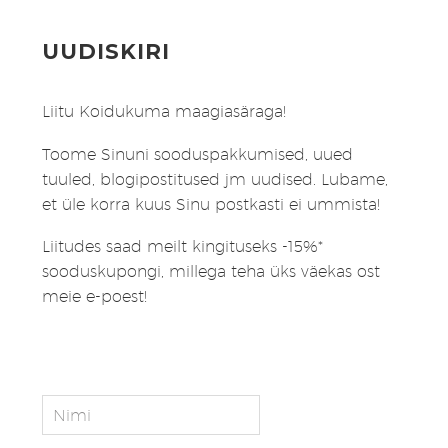
UUDISKIRI
Liitu Koidukuma maagiasäraga!
Toome Sinuni sooduspakkumised, uued
tuuled, blogipostitused jm uudised. Lubame,
et üle korra kuus Sinu postkasti ei ummista!
Liitudes saad meilt kingituseks -15%*
sooduskupongi, millega teha üks väekas ost
meie e-poest!