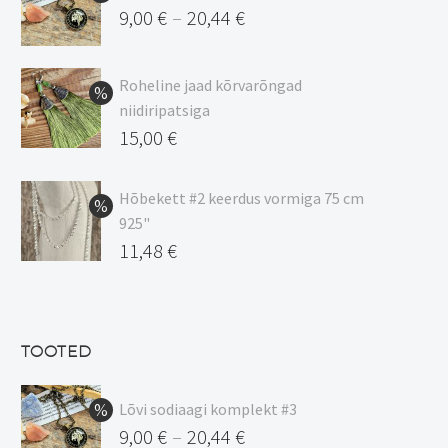
9,00
€
20,44
€
–
Hinnavahemik:
9,00 €
Roheline jaad kõrvarõngad
kuni
niidiripatsiga
20,44 €
Algne
15,00
€
hind
Praegune
oli:
hind
Hõbekett #2 keerdus vormiga 75 cm
925"
17,00 €.
on:
Algne
11,48
€
15,00 €.
hind
Praegune
oli:
hind
13,50 €.
on:
TOOTED
11,48 €.
Lõvi sodiaagi komplekt #3
9,00
€
20,44
€
–