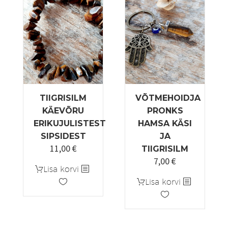
Valikuid
saab
teha
tootelehel.
TIIGRISILM
VÕTMEHOIDJA
KÄEVÕRU
PRONKS
ERIKUJULISTEST
HAMSA KÄSI
SIPSIDEST
JA
11,00
€
TIIGRISILM
7,00
€
Lisa korvi
Lisa korvi