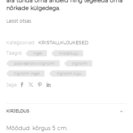
ära tunda oma andeid ning tegeleda oma
nõrkade külgedega.
Laost otsas
Kategooriad:
KRISTALLKUJUKESED
Täägid:
ingel
kristallkuju
poolvääriskivi tiigrisilm
tiigrisilm
tiigrisilm ingel
tiigrisilm kuju
Jaga:
KIRJELDUS
Mõõdud: kõrgus 5 cm;