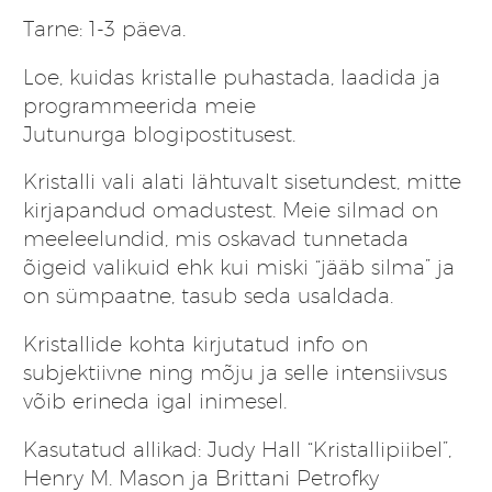
Tarne: 1-3 päeva.
Loe, kuidas kristalle puhastada, laadida ja
programmeerida meie
Jutunurga
blogipostitusest
.
Kristalli vali alati lähtuvalt sisetundest, mitte
kirjapandud omadustest. Meie silmad on
meeleelundid, mis oskavad tunnetada
õigeid valikuid ehk kui miski “jääb silma” ja
on sümpaatne, tasub seda usaldada.
Kristallide kohta kirjutatud info on
subjektiivne ning mõju ja selle intensiivsus
võib erineda igal inimesel.
Kasutatud allikad: Judy Hall “Kristallipiibel”,
Henry M. Mason ja Brittani Petrofky