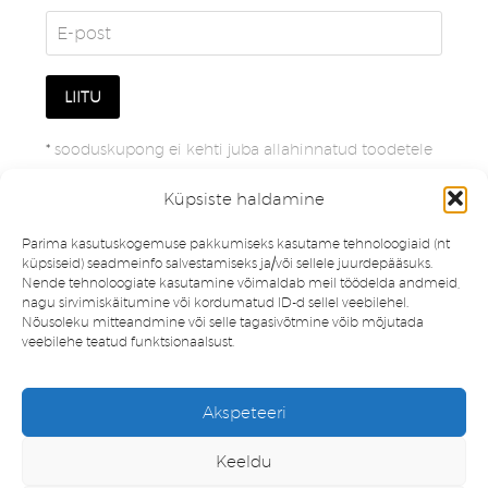
*
sooduskupong ei kehti juba allahinnatud toodetele
Küpsiste haldamine
Parima kasutuskogemuse pakkumiseks kasutame tehnoloogiaid (nt
küpsiseid) seadmeinfo salvestamiseks ja/või sellele juurdepääsuks.
Nende tehnoloogiate kasutamine võimaldab meil töödelda andmeid,
nagu sirvimiskäitumine või kordumatud ID-d sellel veebilehel.
Nõusoleku mitteandmine või selle tagasivõtmine võib mõjutada
veebilehe teatud funktsionaalsust.
Müügitingimused
Privaatsuspoliitika
Akspeteeri
Minu konto
Soovinimekiri
Keeldu