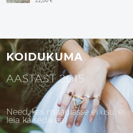
KOIDUKUMA
AASTAST 2015
Need, kes maagiasse ei usu, ei
leia ka seda eal!