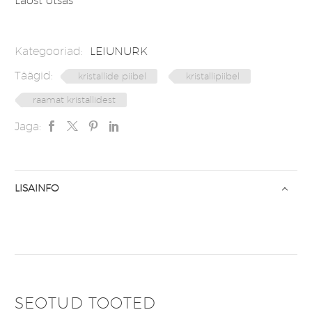
Laost otsas
Kategooriad:
LEIUNURK
Täägid:
kristallide piibel
kristallipiibel
raamat kristallidest
Jaga:
LISAINFO
SEOTUD TOOTED