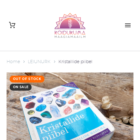
Home
LEIUNURK
Kristallide piibel
OUT OF STOCK
ON SALE