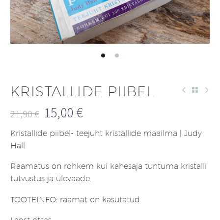
KRISTALLIDE PIIBEL
15,00
€
21,90
€
Algne
Praegune
Kristallide piibel- teejuht kristallide maailma | Judy
hind
hind
Hall
oli:
on:
21,90 €.
15,00 €.
Raamatus on rohkem kui kahesaja tuntuma kristalli
tutvustus ja ülevaade.
TOOTEINFO: raamat on kasutatud