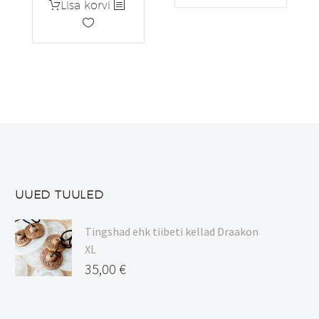
Lisa korvi
oli:
on:
12,22 €.
9,78 €.
UUED TUULED
Tingshad ehk tiibeti kellad Draakon
XL
35,00
€