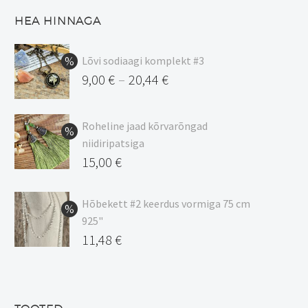
HEA HINNAGA
Lõvi sodiaagi komplekt #3
9,00
€
20,44
€
–
Hinnavahemik:
9,00 €
Roheline jaad kõrvarõngad
kuni
niidiripatsiga
20,44 €
Algne
15,00
€
hind
Praegune
oli:
hind
Hõbekett #2 keerdus vormiga 75 cm
925"
17,00 €.
on:
Algne
11,48
€
15,00 €.
hind
Praegune
oli:
hind
13,50 €.
on: