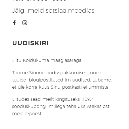
Jälgi meid sotsiaalmeedias:
UUDISKIRI
Liitu Koidukuma maagiasäraga!
Toome Sinuni sooduspakkumised, uued
tuuled, blogipostitused jm uudised. Lubame,
et üle korra kuus Sinu postkasti ei ummista!
Liitudes saad meilt kingituseks -15%*
sooduskupongi, millega teha üks väekas ost
meie e-poest!