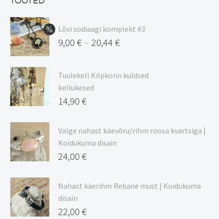
TOOTED
11,48 €.
Lõvi sodiaagi komplekt #3
9,00
€
20,44
€
–
Hinnavahemik:
9,00 €
Tuulekell Kilpkonn kuldsed
kuni
kellukesed
20,44 €
14,90
€
Valge nahast käevõru/rihm roosa kvartsiga |
Koidukuma disain
24,00
€
Nahast käerihm Rebane must | Koidukuma
disain
22,00
€