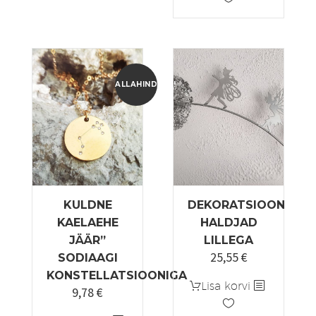
12,22 €.
9,78 €.
ALLAHINDLUS!
KULDNE
DEKORATSIOON
KAELAEHE
HALDJAD
JÄÄR”
LILLEGA
25,55
€
SODIAAGI
KONSTELLATSIOONIGA
Lisa korvi
9,78
€
Algne
Praegune
hind
hind