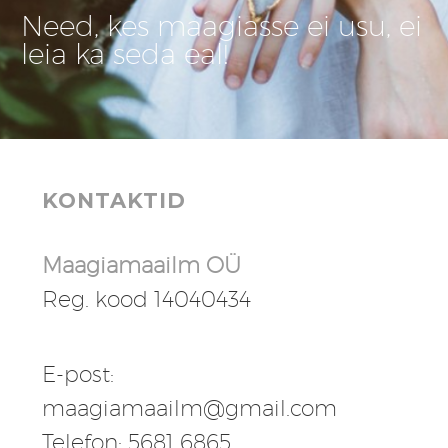
Need, kes maagiasse ei usu, ei
leia ka seda eal!
KONTAKTID
Maagiamaailm OÜ
Reg. kood 14040434
E-post:
maagiamaailm@gmail.com
Telefon: 5681 6865