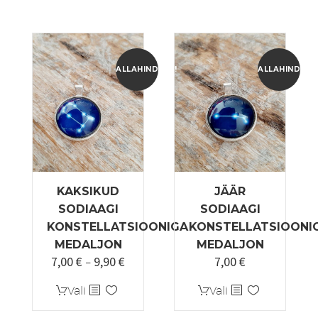
ALLAHINDLUS!
ALLAHINDLUS
KAKSIKUD
JÄÄR
SODIAAGI
SODIAAGI
KONSTELLATSIOONIGA
KONSTELLATSIOONI
MEDALJON
MEDALJON
7,00
€
9,90
€
7,00
€
Hinnavahemik:
Algne
Praegune
–
7,00 €
hind
hind
Sellel
Sellel
Vali
Vali
kuni
oli:
on:
tootel
tootel
9,90 €
9,99 €.
7,00 €.