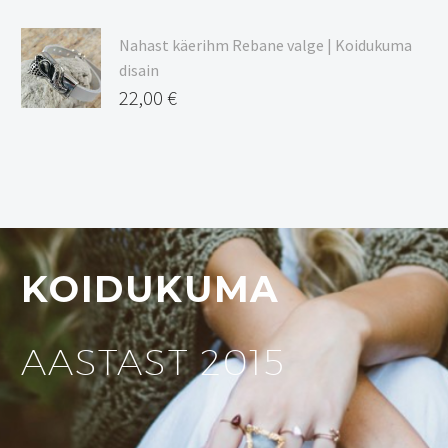
Nahast käerihm Rebane valge | Koidukuma
disain
22,00
€
KOIDUKUMA
AASTAST 2015