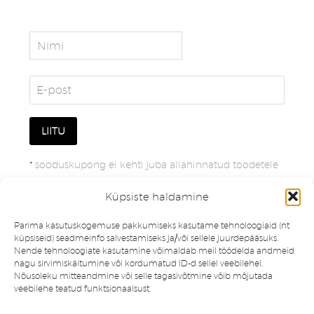
*
sooduskupong ei kehti juba allahinnatud toodetele
Küpsiste haldamine
Parima kasutuskogemuse pakkumiseks kasutame tehnoloogiaid (nt
küpsiseid) seadmeinfo salvestamiseks ja/või sellele juurdepääsuks.
Nende tehnoloogiate kasutamine võimaldab meil töödelda andmeid,
nagu sirvimiskäitumine või kordumatud ID-d sellel veebilehel.
Nõusoleku mitteandmine või selle tagasivõtmine võib mõjutada
veebilehe teatud funktsionaalsust.