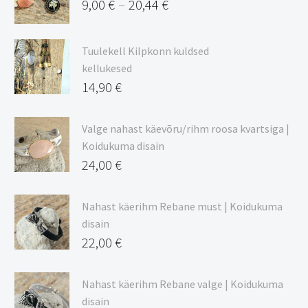
9,00
€
20,44
€
–
Hinnavahemik:
9,00 €
Tuulekell Kilpkonn kuldsed
kuni
kellukesed
20,44 €
14,90
€
Valge nahast käevõru/rihm roosa kvartsiga |
Koidukuma disain
24,00
€
Nahast käerihm Rebane must | Koidukuma
disain
22,00
€
Nahast käerihm Rebane valge | Koidukuma
disain