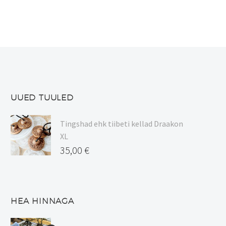
mitu
on
varianti.
mitu
Valikuid
varianti.
saab
Valikuid
teha
saab
tootelehel.
teha
tootelehel.
UUED TUULED
Tingshad ehk tiibeti kellad Draakon
XL
35,00
€
HEA HINNAGA