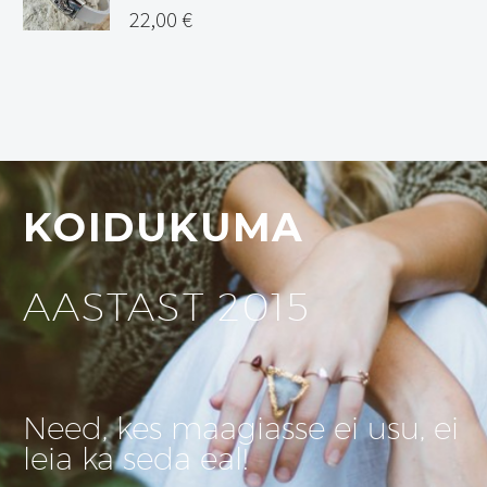
22,00
€
KOIDUKUMA
AASTAST 2015
Need, kes maagiasse ei usu, ei
leia ka seda eal!