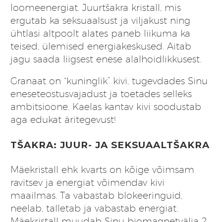
loomeenergiat. Juurtšakra kristall, mis
ergutab ka seksuaalsust ja viljakust ning
ühtlasi altpoolt alates paneb liikuma ka
teised, ülemised energiakeskused. Aitab
jagu saada liigsest enese alalhoidlikkusest.
Granaat on “kuninglik” kivi, tugevdades Sinu
eneseteostusvajadust ja toetades selleks
ambitsioone. Kaelas kantav kivi soodustab
aga edukat äritegevust!
TŠAKRA: JUUR- JA SEKSUAALTŠAKRA
Mäekristall ehk kvarts on kõige võimsam
ravitsev ja energiat võimendav kivi
maailmas. Ta vabastab blokeeringuid,
neelab, talletab ja vabastab energiat.
Mäekristall muudab Sinu biomagnetvälja 2