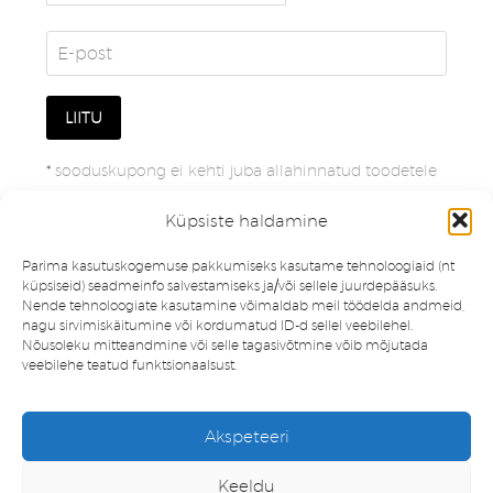
*
sooduskupong ei kehti juba allahinnatud toodetele
Küpsiste haldamine
Parima kasutuskogemuse pakkumiseks kasutame tehnoloogiaid (nt
küpsiseid) seadmeinfo salvestamiseks ja/või sellele juurdepääsuks.
Nende tehnoloogiate kasutamine võimaldab meil töödelda andmeid,
nagu sirvimiskäitumine või kordumatud ID-d sellel veebilehel.
Nõusoleku mitteandmine või selle tagasivõtmine võib mõjutada
veebilehe teatud funktsionaalsust.
Müügitingimused
Privaatsuspoliitika
Akspeteeri
Minu konto
Soovinimekiri
Keeldu