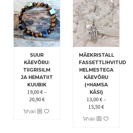
Valikuid
Valikuid
saab
saab
teha
teha
tootelehel.
tootelehel.
SUUR
MÄEKRISTALL
KÄEVÕRU:
FASSETTLIHVITUD
TIIGRISILM
HELMESTEGA
JA HEMATIIT
KÄEVÕRU
KUUBIK
(+HAMSA
19,00
€
–
KÄSI)
20,90
€
13,00
€
Hinnavahemik:
–
15,50
€
19,00 €
Hinnavahemi
Sellel
Vali
kuni
13,00 €
tootel
Sellel
Vali
20,90 €
kuni
on
tootel
15,50 €