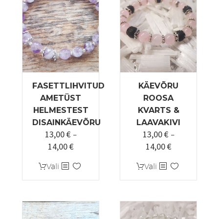
saab
Valikuid
teha
saab
tootelehel.
teha
tootelehel.
FASETTLIHVITUD
KÄEVÕRU
AMETÜST
ROOSA
HELMESTEST
KVARTS &
DISAINKÄEVÕRU
LAAVAKIVI
13,00
€
13,00
€
–
–
14,00
€
14,00
€
Hinnavahemik:
Hinnavahemi
13,00 €
13,00 €
Sellel
Sellel
Vali
Vali
kuni
kuni
tootel
tootel
14,00 €
14,00 €
on
on
mitu
mitu
varianti.
varianti.