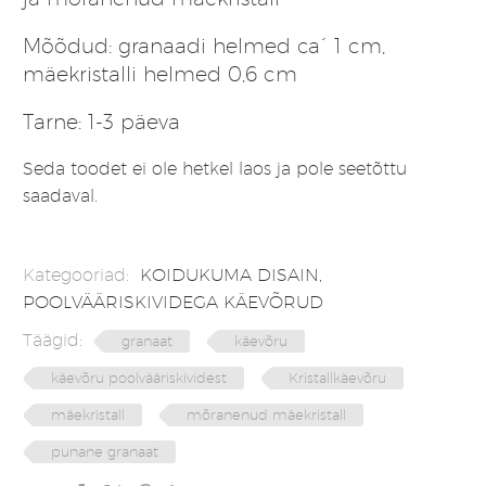
Mõõdud: granaadi helmed ca´ 1 cm,
mäekristalli helmed 0,6 cm
Tarne: 1-3 päeva
Seda toodet ei ole hetkel laos ja pole seetõttu
saadaval.
Kategooriad:
KOIDUKUMA DISAIN
,
POOLVÄÄRISKIVIDEGA KÄEVÕRUD
Täägid:
granaat
käevõru
käevõru poolvääriskividest
Kristallkäevõru
mäekristall
mõranenud mäekristall
punane granaat