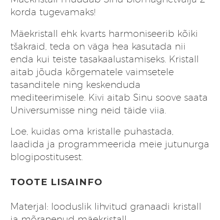
korda tugevamaks!
Mäekristall ehk kvarts harmoniseerib kõiki
tšakraid, teda on väga hea kasutada nii
enda kui teiste tasakaalustamiseks. Kristall
aitab jõuda kõrgematele vaimsetele
tasanditele ning keskenduda
mediteerimisele. Kivi aitab Sinu soove saata
Universumisse ning neid täide viia.
Loe, kuidas oma kristalle puhastada,
laadida ja programmeerida meie jutunurga
blogipostitusest
.
TOOTE LISAINFO
Materjal: looduslik lihvitud granaadi kristall
ja mõranenud mäekristall