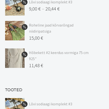
Lõvi sodiaagi komplekt #3
9,00
€
20,44
€
–
Hinnavahemik:
9,00 €
Roheline jaad kõrvarõngad
kuni
niidiripatsiga
20,44 €
Algne
15,00
€
hind
Praegune
oli:
hind
Hõbekett #2 keerdus vormiga 75 cm
925"
17,00 €.
on:
Algne
11,48
€
15,00 €.
hind
Praegune
oli:
hind
13,50 €.
on:
TOOTED
11,48 €.
Lõvi sodiaagi komplekt #3