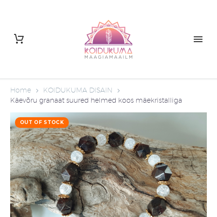
Home
KOIDUKUMA DISAIN
Käevõru granaat suured helmed koos mäekristalliga
OUT OF STOCK