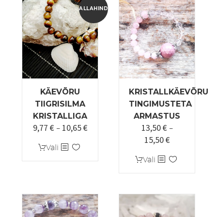
ALLAHINDLUS!
KÄEVÕRU
KRISTALLKÄEVÕRU
TIIGRISILMA
TINGIMUSTETA
KRISTALLIGA
ARMASTUS
9,77
€
10,65
€
13,50
€
Hinnavahemik:
–
–
15,50
€
9,77 €
Hinnavahemi
Sellel
Vali
kuni
13,50 €
tootel
Sellel
Vali
10,65 €
kuni
on
tootel
15,50 €
mitu
on
varianti.
mitu
Valikuid
varianti.