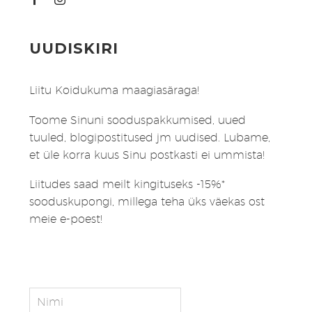
UUDISKIRI
Liitu Koidukuma maagiasäraga!
Toome Sinuni sooduspakkumised, uued
tuuled, blogipostitused jm uudised. Lubame,
et üle korra kuus Sinu postkasti ei ummista!
Liitudes saad meilt kingituseks -15%*
sooduskupongi, millega teha üks väekas ost
meie e-poest!