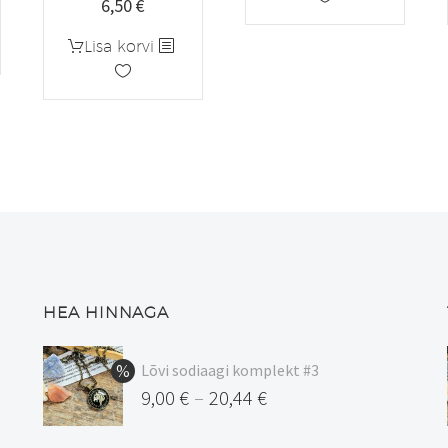
6,50
€
Lisa korvi
HEA HINNAGA
Lõvi sodiaagi komplekt #3
9,00
€
20,44
€
–
Hinnavahemik: