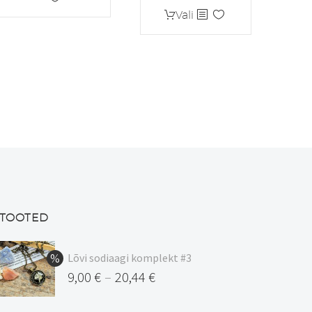
Sellel
Vali
tootel
on
mitu
varianti.
Valikuid
saab
teha
tootelehel.
TOOTED
Lõvi sodiaagi komplekt #3
9,00
€
20,44
€
–
Hinnavahemik: