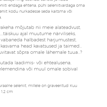
eniiti endaga ehtena, pühi seleniitvardaga oma
leniit kodu nurkadesse seda kaitsma või
.
vakeha mõjutab nii meie alateadvust,
.täiskuu ajal muutume närviliseks,
e vabaneda halbadest harjumustest,
kasvama head kavatsused ja taimed…
huvitavat sõpra omale lähemale tuua…?
asutada laadimis- või ehtealusena,
velemendina või muul omale sobival
aalne seleniit, millele on graveeritud Kuu
x 1,2 cm