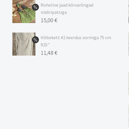
9,00 €
Roheline jaad kõrvarõngad
kuni
niidiripatsiga
20,44 €
Algne
15,00
€
hind
Praegune
oli:
hind
Hõbekett #2 keerdus vormiga 75 cm
925"
17,00 €.
on:
Algne
11,48
€
15,00 €.
hind
Praegune
oli:
hind
13,50 €.
on:
11,48 €.