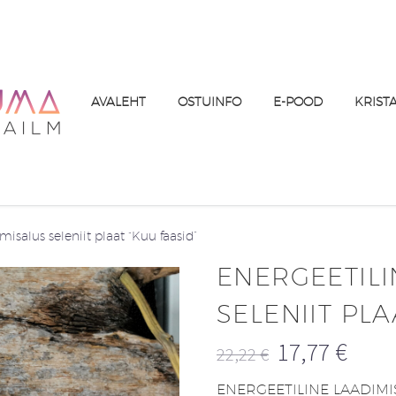
AVALEHT
OSTUINFO
E-POOD
KRIST
misalus seleniit plaat “Kuu faasid”
ENERGEETILI
SELENIIT PLA
17,77
€
22,22
€
Algne
Praegune
ENERGEETILINE LAADIMISA