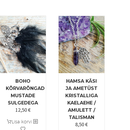
BOHO
HAMSA KÄSI
KÕRVARÕNGAD
JA AMETÜST
MUSTADE
KRISTALLIGA
SULGEDEGA
KAELAEHE /
12,50
€
AMULETT /
TALISMAN
Lisa korvi
8,50
€