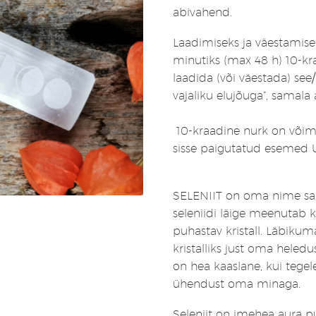
hind
hind
abivahend.
oli:
on:
22,22 €.
17,77 €.
Laadimiseks ja väestamise
minutiks (max 48 h) 10-kraa
laadida (või väestada) see
vajaliku elujõuga”, samala 
10-kraadine nurk on võim
sisse paigutatud esemed 
SELENIIT on oma nime saa
seleniidi läige meenutab k
puhastav kristall. Läbikum
kristalliks just oma heled
on hea kaaslane, kui tege
ühendust oma minaga.
Seleniit on imehea aura p