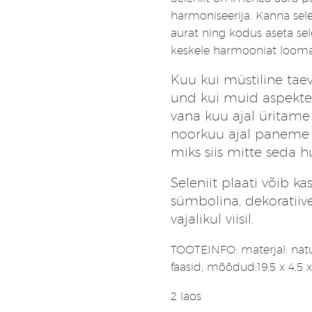
harmoniseerija. Kanna sel
aurat ning kodus aseta se
keskele harmooniat looma
Kuu kui müstiline tae
und kui muid aspekte…
vana kuu ajal üritam
noorkuu ajal paneme 
miks siis mitte seda 
Seleniit plaati võib k
sümbolina, dekoratii
vajalikul viisil.
TOOTEINFO: materjal: natur
faasid; mõõdud:19,5 x 4,5 
2 laos