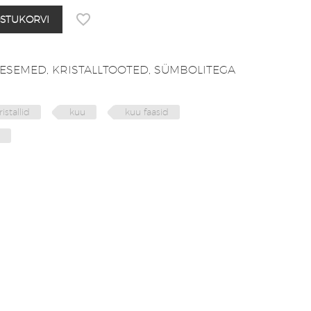
OSTUKORVI
 ESEMED
,
KRISTALLTOOTED
,
SÜMBOLITEGA
ristallid
kuu
kuu faasid