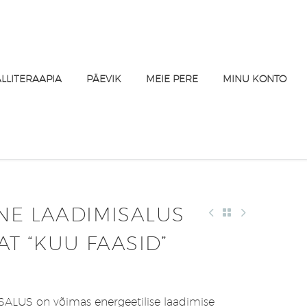
ALLITERAAPIA
PÄEVIK
MEIE PERE
MINU KONTO
NE LAADIMISALUS
AT “KUU FAASID”
LUS on võimas energeetilise laadimise