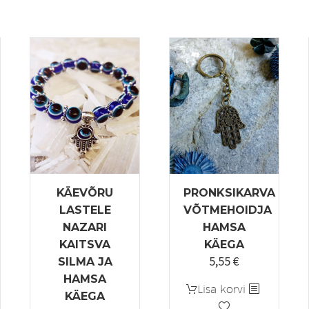
KÄEVÕRU
PRONKSIKARVA
LASTELE
VÕTMEHOIDJA
NAZARI
HAMSA
KAITSVA
KÄEGA
5,55
€
SILMA JA
HAMSA
Lisa korvi
KÄEGA