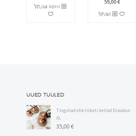
59,00
€
Lisa korvi
Sellel
Vali
tootel
on
mitu
varianti.
Valikuid
saab
teha
tootelehel.
UUED TUULED
Tingshad ehk tiibeti kellad Draakon
XL
35,00
€