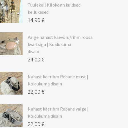
9,00 €
Tuulekell Kilpkonn kuldsed
kuni
kellukesed
20,44 €
14,90
€
Valge nahast käevõru/rihm roosa
kvartsiga | Koidukuma
disain
24,00
€
Nahast käerihm Rebane must |
Koidukuma disain
22,00
€
Nahast käerihm Rebane valge |
Koidukuma disain
22,00
€