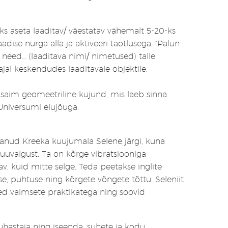
ks aseta laaditav/ väestatav vähemalt 5-20-ks
dise nurga alla ja aktiveeri taotlusega. “Palun
/ need… (laaditava nimi/ nimetused) talle
ajal keskendudes laaditavale objektile.
saim geomeetriline kujund, mis laeb sinna
Universumi elujõuga.
nud Kreeka kuujumala Selene järgi, kuna
uuvalgust. Ta on kõrge vibratsiooniga
av, kuid mitte selge. Teda peetakse inglite
use, puhtuse ning kõrgete võngete tõttu. Seleniit
led vaimsete praktikatega ning soovid
uhastaja ning iseenda, suhete ja kodu