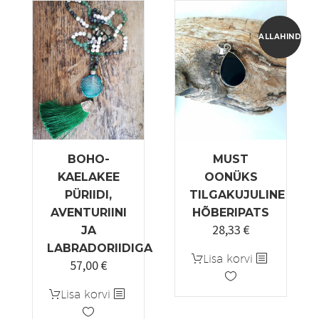
mitu
varianti.
Valikuid
ALLAHINDLUS
saab
teha
tootelehel.
BOHO-
MUST
KAELAKEE
OONÜKS
PÜRIIDI,
TILGAKUJULINE
AVENTURIINI
HÕBERIPATS
28,33
€
Algne
Praegune
JA
hind
hind
LABRADORIIDIGA
Lisa korvi
57,00
€
oli:
on:
33,33 €.
28,33 €.
Lisa korvi