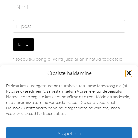
*
sooduskupong ei kehti juba allahinnatud toodetele
Küpsiste haldamine
Parima kasutuskogemuse pakkumiseks kasutame tehnoloogiaid (nt
küpsiseid) seadmeinfo salvestamiseks ja/või sellele juurdepääsuks.
Nende tehnoloogiate kasutamine võimaldab meil töödelda andmeid,
nagu sirvimiskäitumine või kordumatud ID-d sellel veebilehel.
Nõusoleku mitteandmine või selle tagasivõtmine võib mõjutada
veebilehe teatud funktsionaalsust.
Müügitingimused
Privaatsuspoliitika
Akspeteeri