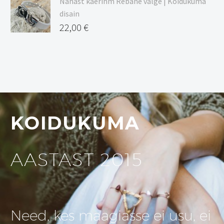
Nahast käerihm Rebane valge | Koidukuma
disain
22,00
€
KOIDUKUMA
AASTAST 2015
Need, kes maagiasse ei usu, ei