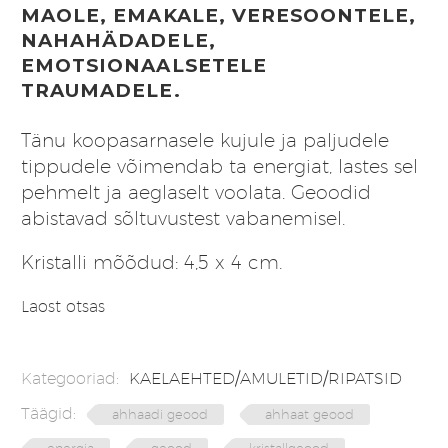
MAOLE, EMAKALE, VERESOONTELE,
NAHAHÄDADELE,
EMOTSIONAALSETELE
TRAUMADELE.
Tänu koopasarnasele kujule ja paljudele
tippudele võimendab ta energiat, lastes sel
pehmelt ja aeglaselt voolata. Geoodid
abistavad sõltuvustest vabanemisel.
Kristalli mõõdud: 4,5 x 4 cm.
Laost otsas
Kategooriad:
KAELAEHTED/AMULETID/RIPATSID
Täägid:
ahhaadi geood
ahhaat geood