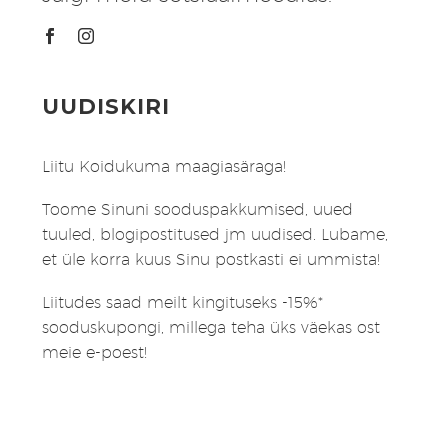
UUDISKIRI
Liitu Koidukuma maagiasäraga!
Toome Sinuni sooduspakkumised, uued
tuuled, blogipostitused jm uudised. Lubame,
et üle korra kuus Sinu postkasti ei ummista!
Liitudes saad meilt kingituseks -15%*
sooduskupongi, millega teha üks väekas ost
meie e-poest!