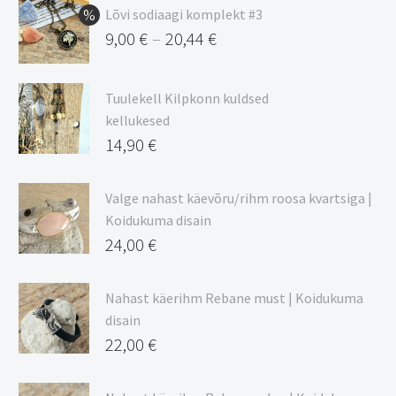
Lõvi sodiaagi komplekt #3
9,00
€
20,44
€
–
Hinnavahemik:
9,00 €
Tuulekell Kilpkonn kuldsed
kuni
kellukesed
20,44 €
14,90
€
Valge nahast käevõru/rihm roosa kvartsiga |
Koidukuma disain
24,00
€
Nahast käerihm Rebane must | Koidukuma
disain
22,00
€