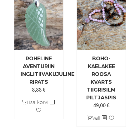
ROHELINE
BOHO-
AVENTURIIN
KAELAKEE
INGLITIIVAKUJULINE
ROOSA
RIPATS
KVARTS
8,88
€
TIIGRISILM
PILTJASPIS
Lisa korvi
49,00
€
Sellel
Vali
tootel
on