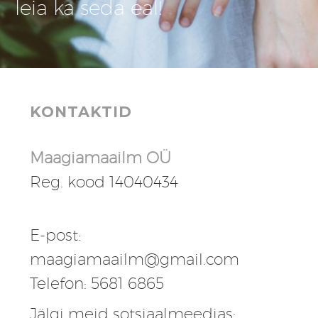
leia ka seda eal!
KONTAKTID
Maagiamaailm OÜ
Reg. kood 14040434
E-post:
maagiamaailm@gmail.com
Telefon: 5681 6865
Jälgi meid sotsiaalmeedias: