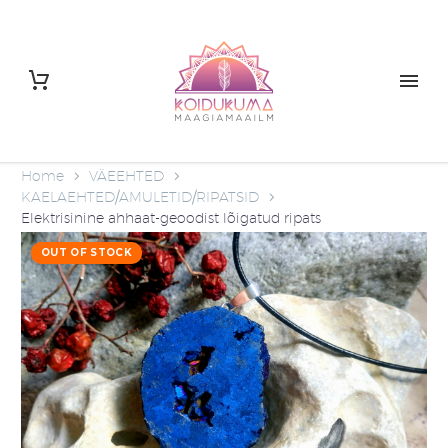
Home
VÄEEHTED
KAELAEHTED/AMULETID/RIPATSID
Elektrisinine ahhaat-geoodist lõigatud ripats
OUT OF STOCK