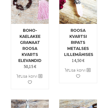
BOHO-
ROOSA
KAELAKEE
KVARTSI
GRANAAT
RIPATS
ROOSA
METALSES
KVARTS
LILLEMÄHISES
14,50
€
ELEVANDID
50,15
€
Algne
Praegune
Lisa korvi
hind
hind
Lisa korvi
oli:
on:
59,00 €.
50,15 €.