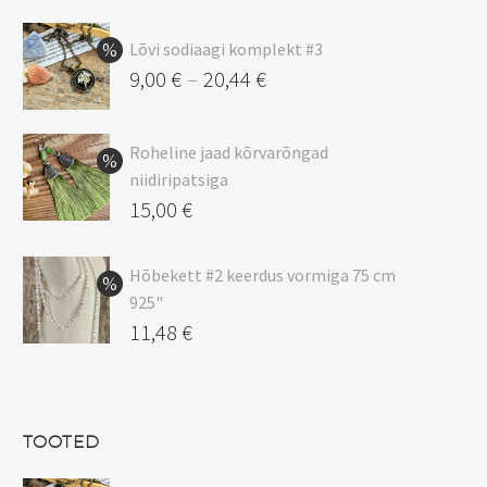
Lõvi sodiaagi komplekt #3
9,00
€
20,44
€
–
Hinnavahemik:
9,00 €
Roheline jaad kõrvarõngad
kuni
niidiripatsiga
20,44 €
Algne
15,00
€
hind
Praegune
oli:
hind
Hõbekett #2 keerdus vormiga 75 cm
925"
17,00 €.
on:
Algne
11,48
€
15,00 €.
hind
Praegune
oli:
hind
13,50 €.
on:
TOOTED
11,48 €.