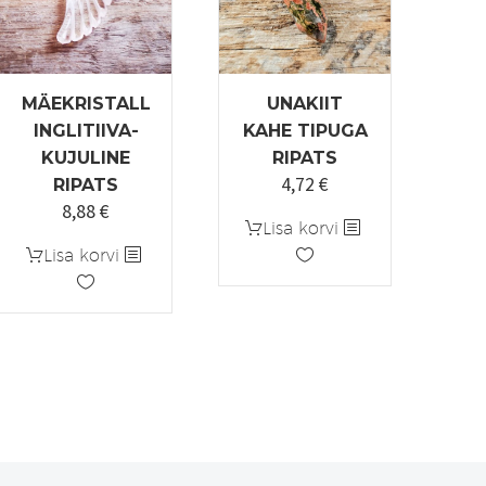
MÄEKRISTALL
UNAKIIT
INGLITIIVA-
KAHE TIPUGA
KUJULINE
RIPATS
4,72
€
Algne
Praegune
RIPATS
8,88
€
hind
hind
Lisa korvi
oli:
on:
Lisa korvi
5,90 €.
4,72 €.