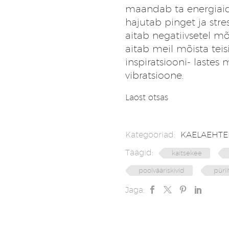
maandab ta energiaid 
hajutab pinget ja stre
aitab negatiivsetel m
aitab meil mõista teis
inspiratsiooni- lastes 
vibratsioone.
Laost otsas
Kategooriad:
KAELAEHTE
Täägid:
kaitsekee
poolvääriskivid
pürii
Jaga: