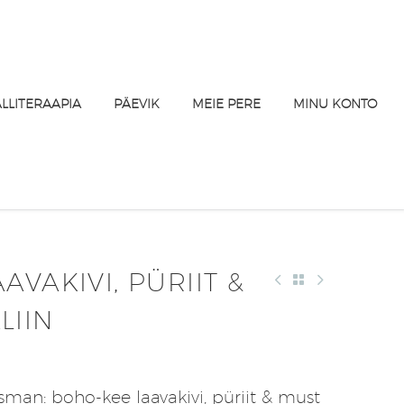
ALLITERAAPIA
PÄEVIK
MEIE PERE
MINU KONTO
AVAKIVI, PÜRIIT &
LIIN
sman: boho-kee laavakivi, püriit & must