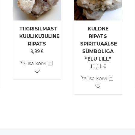
TIIGRISILMAST
KULDNE
KUULIKUJULINE
RIPATS
RIPATS
SPIRITUAALSE
9,99
€
SÜMBOLIGA
ne
“ELU LILL”
Lisa korvi
11,11
€
Lisa korvi