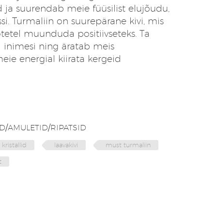
ja suurendab meie füüsilist elujõudu,
ssi. Turmaliin on suurepärane kivi, mis
õtetel muunduda positiivseteks. Ta
i inimesi ning äratab meis
meie energial kiirata kergeid
D/AMULETID/RIPATSID
kristallid
laavakivi
must turmaliin
t