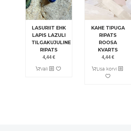
LASURIIT EHK
KAHE TIPUGA
LAPIS LAZULI
RIPATS
TILGAKUJULINE
ROOSA
RIPATS
KVARTS
4,44
€
4,44
€
Algne
Praegune
Algne
Praegu
hind
hind
hind
hind
Sellel
Vali
Lisa korvi
oli:
on:
oli:
on:
tootel
5,55 €.
4,44 €.
5,55 €.
4,44 €.
on
mitu
varianti.
Valikuid
saab
teha
tootelehel.