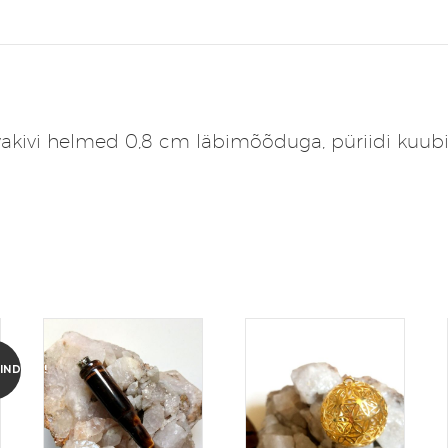
akivi helmed 0,8 cm läbimõõduga, püriidi kuubik
INDLUS!