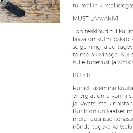
turmaliin kristallidega
MUST LAAVAKIVI
…on tekkinud tulikuum
laava on külm, oskab 
selge ning jalad tuge
toime äkkvihaga. Kui
sulle tugevust ja sihiki
PÜRIIT
Püriidi sisemine kuubi
energiat oma vormi se
ja kavatsuste kinnist
Püriit on unikaalset 
meie füüsilisse kehass
nõnda tugeva kaitseki