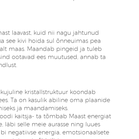
!
ast laavast, kuid nii nagu jahtunud
ka see kivi hoida sul õnneuimas pea
valt maas. Maandab pingeid ja tuleb
 sind ootavad ees muutused, annab ta
ndlust.
kujuline kristallstruktuur koondab
es. Ta on kasulik abiline oma plaanide
amiseks ja maandamiseks.
moodi kaitsja- ta tõmbab Maast energiat
e, läbi selle meie aurasse ning luues
lbi negatiivse energia, emotsionaalsete