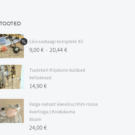
TOOTED
Lõvi sodiaagi komplekt #3
9,00
€
20,44
€
–
Hinnavahemik:
9,00 €
Tuulekell Kilpkonn kuldsed
kuni
kellukesed
20,44 €
14,90
€
Valge nahast käevõru/rihm roosa
kvartsiga | Koidukuma
disain
24,00
€