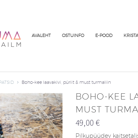
AVALEHT
OSTUINFO
E-POOD
KRIST
PATSID
Boho-kee laavakivi, püriit & must turmaliin
BOHO-KEE LA
MUST TURMA
49,00
€
Pilkupüüdev kaitsetali