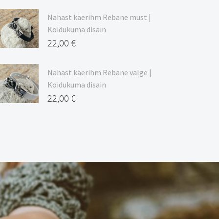
Nahast käerihm Rebane must |
Koidukuma disain
22,00
€
Nahast käerihm Rebane valge |
Koidukuma disain
22,00
€