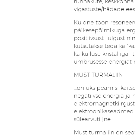
rünnakute, keskkonna s
vigastuste/hädade ees
Kuldne toon resoneeru
päikesepõimikuga erg
positiivsust, julgust 
kutsutakse teda ka “ka
ka külluse kristalliga
ümbrusesse energiat n
MUST TURMALIIN
…on üks peamisi kaitse
negatiivse energia ja 
elektromagnetkiirgust
elektroonikaseadmed n
sülearvuti jne.
Must turmaliin on seo