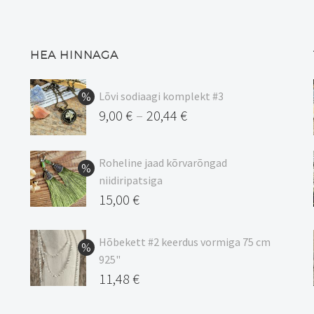
HEA HINNAGA
Lõvi sodiaagi komplekt #3
9,00
€
20,44
€
–
Hinnavahemik:
9,00 €
Roheline jaad kõrvarõngad
kuni
niidiripatsiga
20,44 €
Algne
15,00
€
hind
Praegune
oli:
hind
Hõbekett #2 keerdus vormiga 75 cm
925"
17,00 €.
on:
Algne
11,48
€
15,00 €.
hind
Praegune