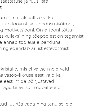
aastatuse ja füüsiliste
t.
mas nii sakraaltšakra kui
utab loovust, keskendusmivõimet,
ning motivatsiooni. Oma tooni tõttu
ssikullaks” ning tõepoolest on tegemist
- ta annab töölauale panduna
ing edendab ärilist ettevõtmist.
kristalle, mis ei kaitse meid vaid
halvasoovlikkuse eest, vaid ka
e eest, mida põhjustavad
agu televiisor, mobiiltelefon,
tud juurtšakraga ning tänu sellele