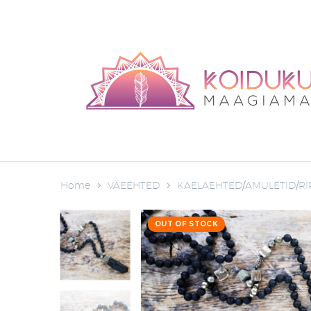
Home
VÄEEHTED
KAELAEHTED/AMULETID/RI
OUT OF STOCK