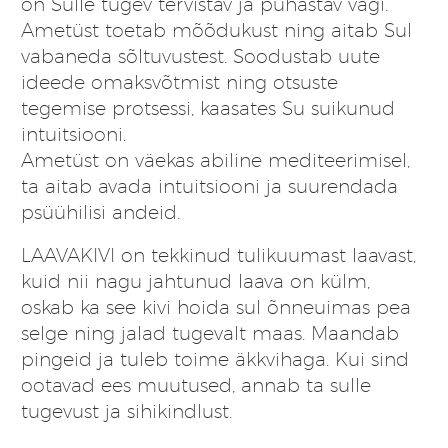
on Sulle tugev tervistav ja puhastav vägi.
Ametüst toetab mõõdukust ning aitab Sul
vabaneda sõltuvustest. Soodustab uute
ideede omaksvõtmist ning otsuste
tegemise protsessi, kaasates Su suikunud
intuitsiooni.
Ametüst on väekas abiline mediteerimisel,
ta aitab avada intuitsiooni ja suurendada
psüühilisi andeid.
LAAVAKIVI
on tekkinud tulikuumast laavast,
kuid nii nagu jahtunud laava on külm,
oskab ka see kivi hoida sul õnneuimas pea
selge ning jalad tugevalt maas. Maandab
pingeid ja tuleb toime äkkvihaga. Kui sind
ootavad ees muutused, annab ta sulle
tugevust ja sihikindlust.