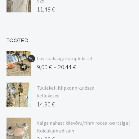
925"
17,00 €.
on:
Algne
11,48
€
15,00 €.
hind
Praegune
oli:
hind
13,50 €.
on:
TOOTED
11,48 €.
Lõvi sodiaagi komplekt #3
9,00
€
20,44
€
–
Hinnavahemik:
9,00 €
Tuulekell Kilpkonn kuldsed
kuni
kellukesed
20,44 €
14,90
€
Valge nahast käevõru/rihm roosa kvartsiga |
Koidukuma disain