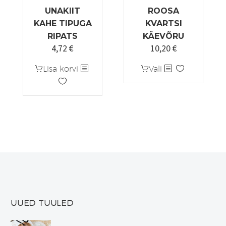
UNAKIIT
ROOSA
KAHE TIPUGA
KVARTSI
RIPATS
KÄEVÕRU
4,72
€
10,20
€
Algne
Praegune
Algne
Praegune
hind
hind
hind
hind
Sellel
Lisa korvi
Vali
oli:
on:
oli:
on:
tootel
5,90 €.
4,72 €.
12,00 €.
10,20 €.
on
mitu
varianti.
Valikuid
saab
teha
tootelehel.
UUED TUULED