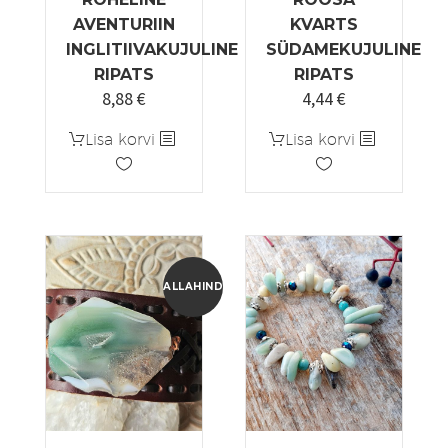
AVENTURIIN
KVARTS
INGLITIIVAKUJULINE
SÜDAMEKUJULINE
RIPATS
RIPATS
8,88
€
4,44
€
Algne
Praegune
hind
hind
Lisa korvi
Lisa korvi
oli:
on:
5,55 €.
4,44 €.
ALLAHINDLUS!