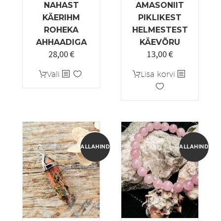
NAHAST
AMASONIIT
KÄERIHM
PIKLIKEST
ROHEKA
HELMESTEST
AHHAADIGA
KÄEVÕRU
28,00
€
13,00
€
Algne
Praegune
hind
hind
Sellel
Vali
Lisa korvi
oli:
on:
tootel
35,00 €.
28,00 €.
on
mitu
varianti.
Valikuid
saab
ALLAHINDLUS!
ALLAHINDLUS
teha
tootelehel.