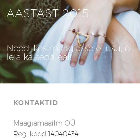
AASTAST 2015
Need, kes maagiasse ei usu, ei
leia ka seda eal!
KONTAKTID
Maagiamaailm OÜ
Reg. kood 14040434