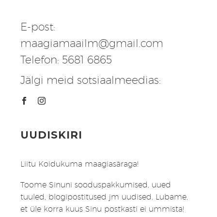
E-post:
maagiamaailm@gmail.com
Telefon: 5681 6865
Jälgi meid sotsiaalmeedias:
UUDISKIRI
Liitu Koidukuma maagiasäraga!
Toome Sinuni sooduspakkumised, uued
tuuled, blogipostitused jm uudised. Lubame,
et üle korra kuus Sinu postkasti ei ummista!