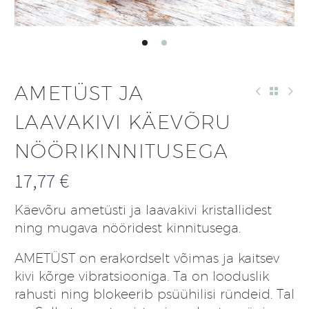
AMETÜST JA
LAAVAKIVI KÄEVÕRU
NÖÖRIKINNITUSEGA
17,77
€
Käevõru ametüsti ja laavakivi kristallidest
ning mugava nööridest kinnitusega.
AMETÜST on erakordselt võimas ja kaitsev
kivi kõrge vibratsiooniga. Ta on looduslik
rahusti ning blokeerib psüühilisi ründeid. Tal