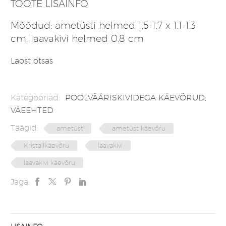
TOOTE LISAINFO
Mõõdud: ametüsti helmed 1,5-1,7 x 1,1-1,3
cm, laavakivi helmed 0,8 cm
Laost otsas
Kategooriad:
POOLVÄÄRISKIVIDEGA KÄEVÕRUD
,
VÄEEHTED
Täägid:
ametüst
ametüst käevõru
Kristallkäevõru
laavakivi
laavakivi käevõru
Jaga: