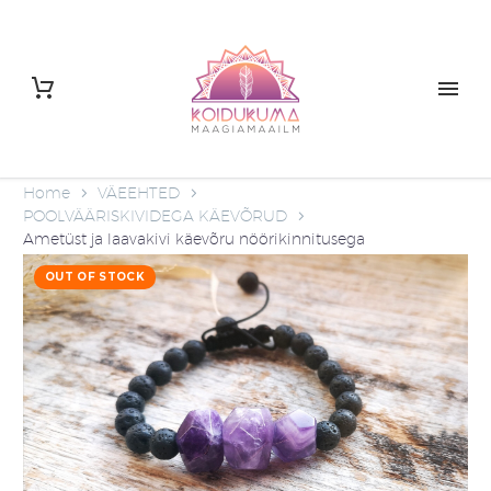
Home
VÄEEHTED
POOLVÄÄRISKIVIDEGA KÄEVÕRUD
Ametüst ja laavakivi käevõru nöörikinnitusega
OUT OF STOCK