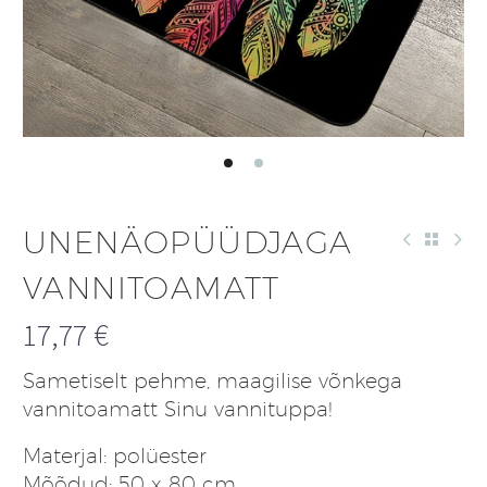
UNENÄOPÜÜDJAGA
VANNITOAMATT
17,77
€
Sametiselt pehme, maagilise võnkega
vannitoamatt Sinu vannituppa!
Materjal: polüester
Mõõdud: 50 x 80 cm