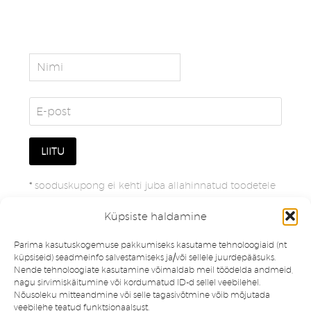
*
sooduskupong ei kehti juba allahinnatud toodetele
Küpsiste haldamine
Parima kasutuskogemuse pakkumiseks kasutame tehnoloogiaid (nt
küpsiseid) seadmeinfo salvestamiseks ja/või sellele juurdepääsuks.
Nende tehnoloogiate kasutamine võimaldab meil töödelda andmeid,
nagu sirvimiskäitumine või kordumatud ID-d sellel veebilehel.
Nõusoleku mitteandmine või selle tagasivõtmine võib mõjutada
veebilehe teatud funktsionaalsust.