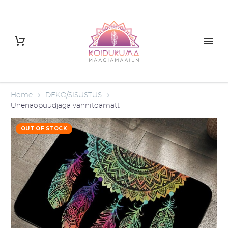
Home
DEKO/SISUSTUS
Unenäopüüdjaga vannitoamatt
OUT OF STOCK