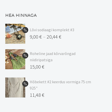
HEA HINNAGA
Lõvi sodiaagi komplekt #3
9,00
€
20,44
€
–
Hinnavahemik:
9,00 €
Roheline jaad kõrvarõngad
kuni
niidiripatsiga
20,44 €
Algne
15,00
€
hind
Praegune
oli:
hind
Hõbekett #2 keerdus vormiga 75 cm
925"
17,00 €.
on:
Algne
11,48
€
15,00 €.
hind
Praegune
oli:
hind