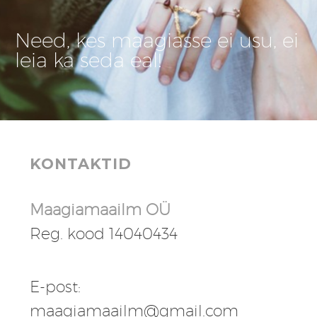
Need, kes maagiasse ei usu, ei
leia ka seda eal!
KONTAKTID
Maagiamaailm OÜ
Reg. kood 14040434
E-post:
maagiamaailm@gmail.com