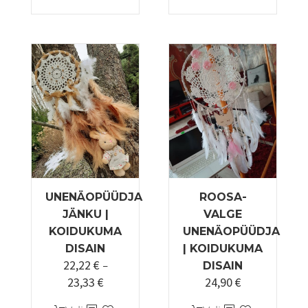
UNENÄOPÜÜDJA
ROOSA-
JÄNKU |
VALGE
KOIDUKUMA
UNENÄOPÜÜDJA
DISAIN
| KOIDUKUMA
22,22
€
–
DISAIN
23,33
€
24,90
€
Hinnavahemik:
22,22 €