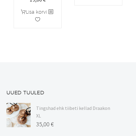
tootel
on
Lisa korvi
mitu
varianti.
Valikuid
saab
teha
tootelehel.
UUED TUULED
Tingshad ehk tiibeti kellad Draakon
XL
35,00
€