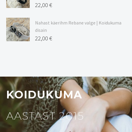
22,00
€
Nahast käerihm Rebane valge | Koidukuma
disain
22,00
€
KOIDUKUMA
AASTAST 2015