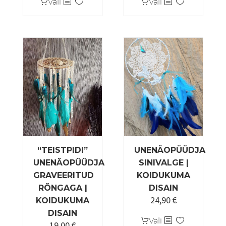
Sellel
Sellel
Vali
Vali
kuni
tootel
tootel
23,33 €
on
on
mitu
mitu
varianti.
varianti.
Valikuid
Valikuid
saab
saab
teha
teha
tootelehel.
tootelehel.
“TEISTPIDI”
UNENÄOPÜÜDJA
UNENÄOPÜÜDJA
SINIVALGE |
GRAVEERITUD
KOIDUKUMA
RÕNGAGA |
DISAIN
24,90
€
KOIDUKUMA
DISAIN
Sellel
Vali
19,00
€