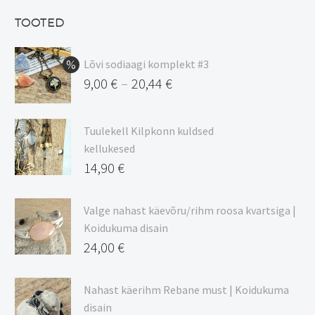
13,50 €.
on:
TOOTED
11,48 €.
Lõvi sodiaagi komplekt #3
9,00
€
20,44
€
–
Hinnavahemik:
9,00 €
Tuulekell Kilpkonn kuldsed
kuni
kellukesed
20,44 €
14,90
€
Valge nahast käevõru/rihm roosa kvartsiga |
Koidukuma disain
24,00
€
Nahast käerihm Rebane must | Koidukuma
disain