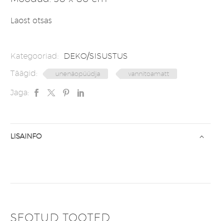
Laost otsas
Kategooriad:
DEKO/SISUSTUS
Täägid:
unenäopüüdja
vannitoamatt
Jaga:
LISAINFO
SEOTUD TOOTED