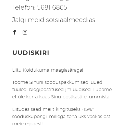
Telefon: 5681 6865
Jälgi meid sotsiaalmeedias:
UUDISKIRI
Liitu Koidukuma maagiasäraga!
Toome Sinuni sooduspakkumised, uued
tuuled, blogipostitused jm uudised. Lubame,
et üle korra kuus Sinu postkasti ei ummista!
Liitudes saad meilt kingituseks -15%*
sooduskupongi, millega teha üks väekas ost
meie e-poest!