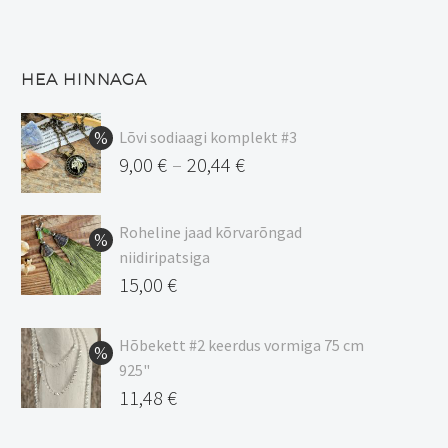
HEA HINNAGA
Lõvi sodiaagi komplekt #3
9,00
€
20,44
€
–
Hinnavahemik:
9,00 €
Roheline jaad kõrvarõngad
kuni
niidiripatsiga
20,44 €
Algne
15,00
€
hind
Praegune
oli:
hind
Hõbekett #2 keerdus vormiga 75 cm
925"
17,00 €.
on:
Algne
11,48
€
15,00 €.
hind
Praegune