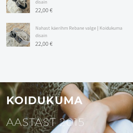
disain
22,00
€
Nahast käerihm Rebane valge | Koidukuma
disain
22,00
€
KOIDUKUMA
AASTAST 2015