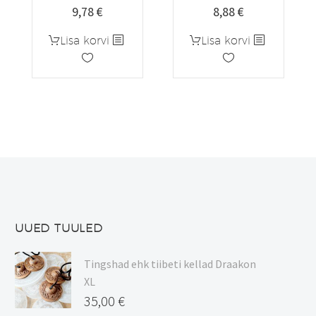
9,78
€
8,88
€
Algne
Praegune
hind
hind
Lisa korvi
Lisa korvi
oli:
on:
11,50 €.
9,78 €.
UUED TUULED
Tingshad ehk tiibeti kellad Draakon
XL
35,00
€