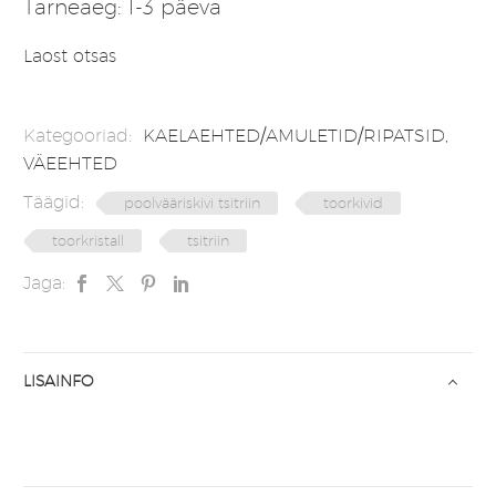
Tarneaeg: 1-3 päeva
Laost otsas
Kategooriad:
KAELAEHTED/AMULETID/RIPATSID
,
VÄEEHTED
Täägid:
poolvääriskivi tsitriin
toorkivid
toorkristall
tsitriin
Jaga:
LISAINFO