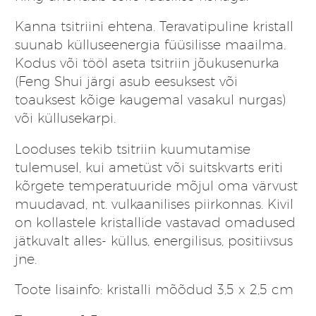
Kanna tsitriini ehtena. Teravatipuline kristall
suunab külluseenergia füüsilisse maailma.
Kodus või tööl aseta tsitriin jõukusenurka
(Feng Shui järgi asub eesuksest või
toauksest kõige kaugemal vasakul nurgas)
või küllusekarpi.
Looduses tekib tsitriin kuumutamise
tulemusel, kui ametüst või suitskvarts eriti
kõrgete temperatuuride mõjul oma värvust
muudavad, nt. vulkaanilises piirkonnas. Kivil
on kollastele kristallide vastavad omadused
jätkuvalt alles- küllus, energilisus, positiivsus
jne.
Toote lisainfo: kristalli mõõdud 3,5 x 2,5 cm