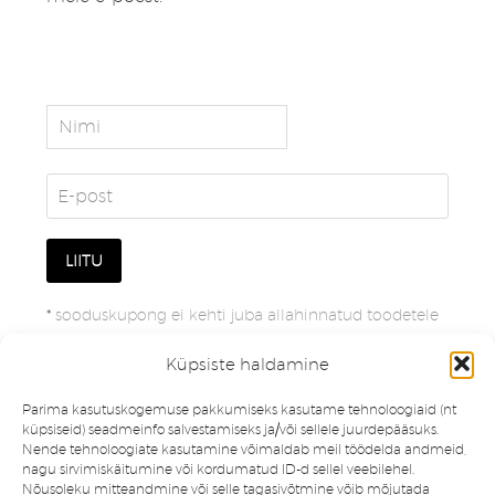
*
sooduskupong ei kehti juba allahinnatud toodetele
Küpsiste haldamine
Parima kasutuskogemuse pakkumiseks kasutame tehnoloogiaid (nt
küpsiseid) seadmeinfo salvestamiseks ja/või sellele juurdepääsuks.
Nende tehnoloogiate kasutamine võimaldab meil töödelda andmeid,
nagu sirvimiskäitumine või kordumatud ID-d sellel veebilehel.
Nõusoleku mitteandmine või selle tagasivõtmine võib mõjutada