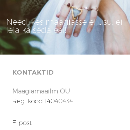
Need, kes maagiasse ei usu, ei
leia ka seda eal!
KONTAKTID
Maagiamaailm OÜ
Reg. kood 14040434
E-post: