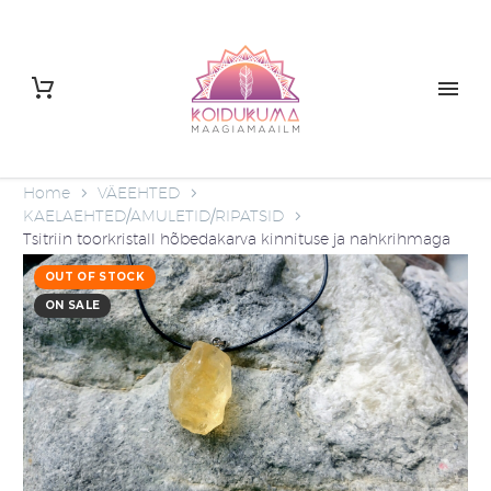
Home
VÄEEHTED
KAELAEHTED/AMULETID/RIPATSID
Tsitriin toorkristall hõbedakarva kinnituse ja nahkrihmaga
OUT OF STOCK
ON SALE