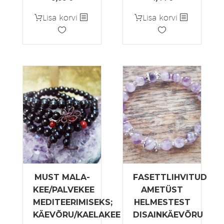
hind
hind
Lisa korvi
Lisa korvi
oli:
on:
5,55 €.
4,44 €.
MUST MALA-
FASETTLIHVITUD
KEE/PALVEKEE
AMETÜST
MEDITEERIMISEKS;
HELMESTEST
KÄEVÕRU/KAELAKEE
DISAINKÄEVÕRU