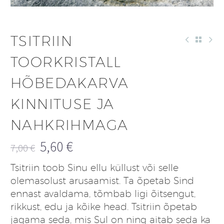
TSITRIIN
TOORKRISTALL
HÕBEDAKARVA
KINNITUSE JA
NAHKRIHMAGA
5,60
€
7,00
€
Algne
Praegune
Tsitriin toob Sinu ellu küllust või selle
hind
hind
olemasolust arusaamist. Ta õpetab Sind
oli:
on:
ennast avaldama, tõmbab ligi õitsengut,
7,00 €.
5,60 €.
rikkust, edu ja kõike head. Tsitriin õpetab
jagama seda, mis Sul on ning aitab seda ka