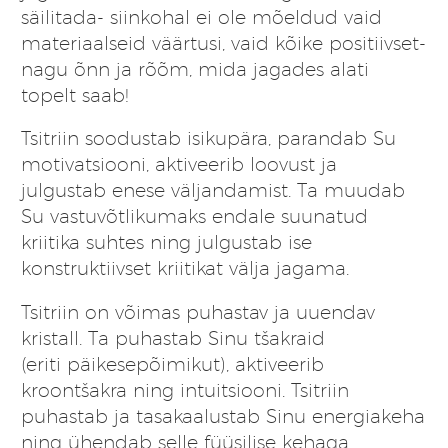
säilitada- siinkohal ei ole mõeldud vaid
materiaalseid väärtusi, vaid kõike positiivset-
nagu õnn ja rõõm, mida jagades alati
topelt saab!
Tsitriin soodustab isikupära, parandab Su
motivatsiooni, aktiveerib loovust ja
julgustab enese väljandamist. Ta muudab
Su vastuvõtlikumaks endale suunatud
kriitika suhtes ning julgustab ise
konstruktiivset kriitikat välja jagama.
Tsitriin on võimas puhastav ja uuendav
kristall. Ta puhastab Sinu tšakraid
(eriti päikesepõimikut), aktiveerib
kroontšakra ning intuitsiooni. Tsitriin
puhastab ja tasakaalustab Sinu energiakeha
ning ühendab selle füüsilise kehaga.