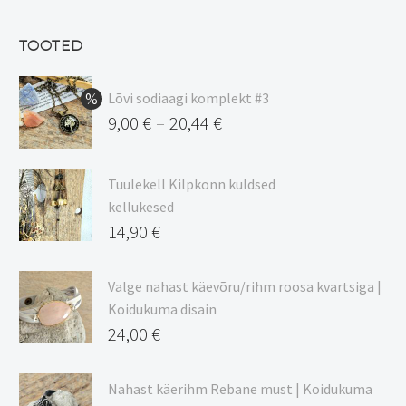
oli:
hind
13,50 €.
on:
TOOTED
11,48 €.
Lõvi sodiaagi komplekt #3
9,00
€
20,44
€
–
Hinnavahemik:
9,00 €
Tuulekell Kilpkonn kuldsed
kuni
kellukesed
20,44 €
14,90
€
Valge nahast käevõru/rihm roosa kvartsiga |
Koidukuma disain
24,00
€
Nahast käerihm Rebane must | Koidukuma