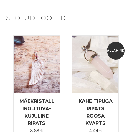
SEOTUD TOOTED
ALLAHINDLUS
MÄEKRISTALL
KAHE TIPUGA
INGLITIIVA-
RIPATS
KUJULINE
ROOSA
RIPATS
KVARTS
8,88
€
4,44
€
Algne
Praegune