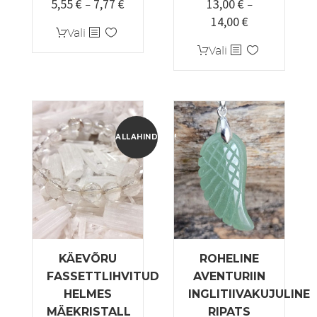
5,55
€
7,77
€
13,00
€
Hinnavahemik:
–
–
14,00
€
5,55 €
Hinnavahemi
Sellel
Vali
kuni
13,00 €
tootel
Sellel
Vali
7,77 €
kuni
on
tootel
14,00 €
mitu
on
varianti.
mitu
Valikuid
varianti.
saab
Valikuid
ALLAHINDLUS!
teha
saab
tootelehel.
teha
tootelehel.
KÄEVÕRU
ROHELINE
FASSETTLIHVITUD
AVENTURIIN
HELMES
INGLITIIVAKUJULINE
MÄEKRISTALL
RIPATS