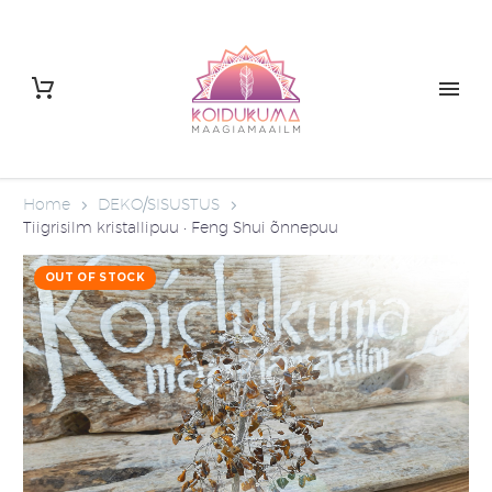
Home
DEKO/SISUSTUS
Tiigrisilm kristallipuu • Feng Shui õnnepuu
OUT OF STOCK