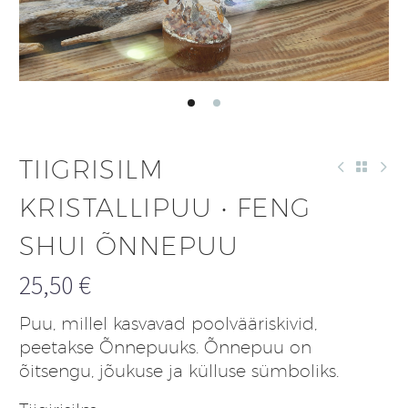
TIIGRISILM
KRISTALLIPUU • FENG
SHUI ÕNNEPUU
25,50
€
Puu, millel kasvavad poolvääriskivid,
peetakse Õnnepuuks. Õnnepuu on
õitsengu, jõukuse ja külluse sümboliks.