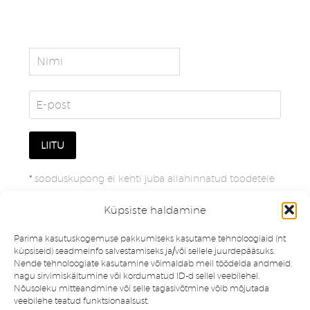
*
sooduskupong ei kehti juba allahinnatud toodetele
Küpsiste haldamine
Parima kasutuskogemuse pakkumiseks kasutame tehnoloogiaid (nt
küpsiseid) seadmeinfo salvestamiseks ja/või sellele juurdepääsuks.
Nende tehnoloogiate kasutamine võimaldab meil töödelda andmeid,
nagu sirvimiskäitumine või kordumatud ID-d sellel veebilehel.
Nõusoleku mitteandmine või selle tagasivõtmine võib mõjutada
veebilehe teatud funktsionaalsust.