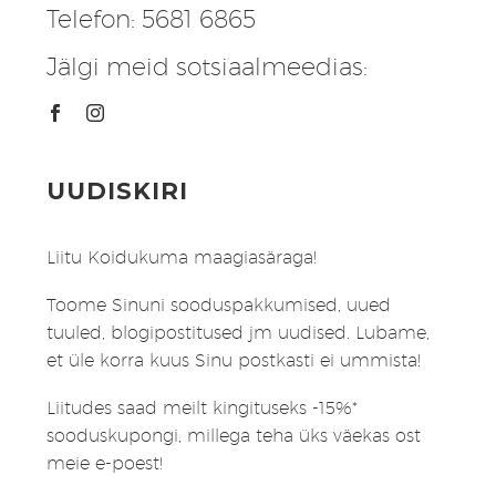
Telefon: 5681 6865
Jälgi meid sotsiaalmeedias:
UUDISKIRI
Liitu Koidukuma maagiasäraga!
Toome Sinuni sooduspakkumised, uued
tuuled, blogipostitused jm uudised. Lubame,
et üle korra kuus Sinu postkasti ei ummista!
Liitudes saad meilt kingituseks -15%*
sooduskupongi, millega teha üks väekas ost
meie e-poest!