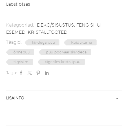
Laost otsas
Kategooriad:
DEKO/SISUSTUS
,
FENG SHUI
ESEMED
,
KRISTALLTOOTED
Täägid:
kividega puu
Koidukuma
õnnepuu
puu poolvääriskividega
tiigrisilm
tiigrisilm kristallipuu
Jaga:
LISAINFO