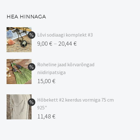
HEA HINNAGA
Lõvi sodiaagi komplekt #3
9,00
€
20,44
€
–
Hinnavahemik:
9,00 €
Roheline jaad kõrvarõngad
kuni
niidiripatsiga
20,44 €
Algne
15,00
€
hind
Praegune
oli:
hind
Hõbekett #2 keerdus vormiga 75 cm
925"
17,00 €.
on:
Algne
11,48
€
15,00 €.
hind
Praegune
oli:
hind