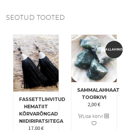
SEOTUD TOOTED
ALLAHINDLUS
SAMMALAHHAAT
TOORKIVI
FASSETTLIHVITUD
2,00
€
Algne
Praegune
HEMATIIT
hind
hind
KÕRVARÕNGAD
Lisa korvi
oli:
on:
NIIDIRIPATSITEGA
3,00 €.
2,00 €.
17,00
€