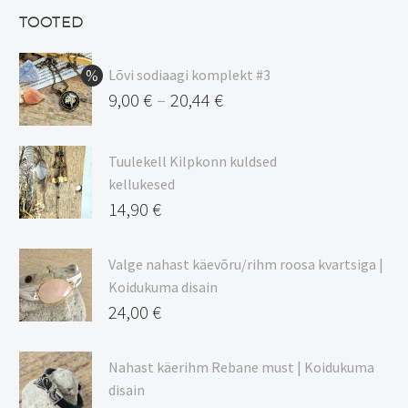
13,50 €.
on:
TOOTED
11,48 €.
Lõvi sodiaagi komplekt #3
9,00
€
20,44
€
–
Hinnavahemik:
9,00 €
Tuulekell Kilpkonn kuldsed
kuni
kellukesed
20,44 €
14,90
€
Valge nahast käevõru/rihm roosa kvartsiga |
Koidukuma disain
24,00
€
Nahast käerihm Rebane must | Koidukuma
disain