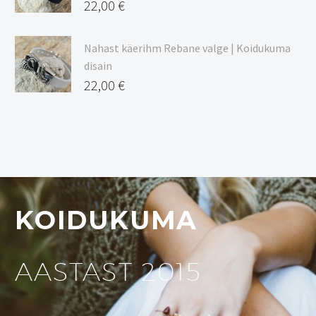
22,00
€
Nahast käerihm Rebane valge | Koidukuma
disain
22,00
€
KOIDUKUMA
AASTAST 2015