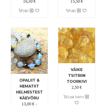
16,50
€
15,50
€
Hinnavahemi
13,50 €
Sellel
Sellel
Vali
Vali
kuni
tootel
tootel
15,50 €
on
on
mitu
mitu
varianti.
varianti.
Valikuid
Valikuid
saab
saab
teha
teha
tootelehel.
tootelehel.
VÄIKE
TSITRIIN
OPALIIT &
TOORKIVI
HEMATIIT
2,50
€
HELMESTEST
Lisa korvi
KÄEVÕRU
13,00
€
–