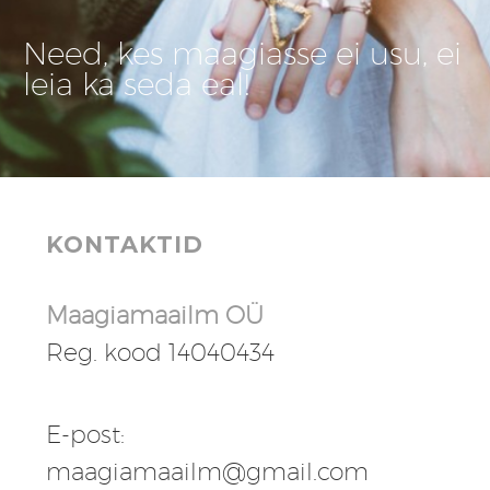
Need, kes maagiasse ei usu, ei
leia ka seda eal!
KONTAKTID
Maagiamaailm OÜ
Reg. kood 14040434
E-post:
maagiamaailm@gmail.com