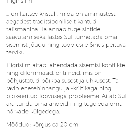
Tiigirisilm
… on kaitsev kristall, mida on ammustest
aegadest traditsiooniliselt kantud
talismanina. Ta annab tuge sihtide
saavutamiseks, lastes Sul tunnetada oma
sisemist jõudu ning toob esile Sinus peituva
terviku.
Tiigrisilm aitab lahendada sisemisi konflikte
ning dilemmasid, eriti neid, mis on
põhjustatud põikpäisusest ja uhkusest. Ta
ravib enesehinnangu ja -kriitikaga ning
blokeeritud loovusega probleeme. Aitab Sul
ära tunda oma andeid ning tegeleda oma
nõrkade külgedega.
Mõõdud: kõrgus ca 20 cm