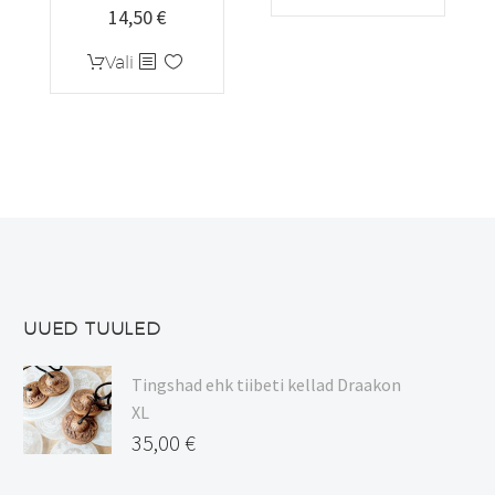
14,50
€
Hinnavahemik:
13,00 €
Sellel
Vali
kuni
tootel
14,50 €
on
mitu
varianti.
Valikuid
saab
teha
tootelehel.
UUED TUULED
Tingshad ehk tiibeti kellad Draakon
XL
35,00
€