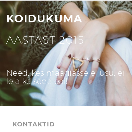
KOIDUKUMA
AASTAST 2015
Need, kes maagiasse ei usu, ei
leia ka seda eal!
KONTAKTID