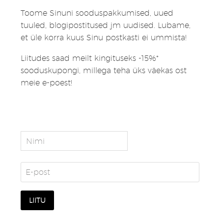
Toome Sinuni sooduspakkumised, uued
tuuled, blogipostitused jm uudised. Lubame,
et üle korra kuus Sinu postkasti ei ummista!
Liitudes saad meilt kingituseks -15%*
sooduskupongi, millega teha üks väekas ost
meie e-poest!