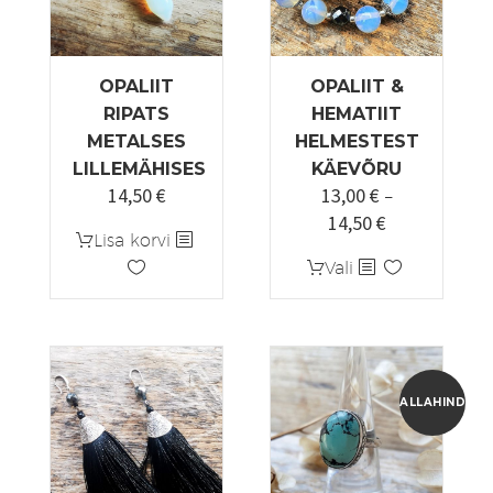
OPALIIT
OPALIIT &
RIPATS
HEMATIIT
METALSES
HELMESTEST
LILLEMÄHISES
KÄEVÕRU
14,50
€
13,00
€
–
14,50
€
Hinnavahemi
Lisa korvi
13,00 €
Sellel
Vali
kuni
tootel
14,50 €
on
mitu
varianti.
Valikuid
ALLAHINDLUS
saab
teha
tootelehel.