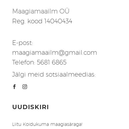
Maagiamaailm OÜ
Reg. kood 14040434
E-post:
maagiamaailm@gmail.com
Telefon: 5681 6865
Jälgi meid sotsiaalmeedias:
UUDISKIRI
Liitu Koidukuma maagiasäraga!