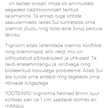
… on kaitsev kristall, mida on ammustest
aegadest traditsiooniliselt kantud
talismanina. Ta annab tuge sihtide
saavutamiseks, lastes Sul tunnetada oma
sisemist jõudu ning toob esile Sinus peituva
terviku.
Tiigrisilm aitab lahendada sisemisi konflikte
ning dilemmasid, eriti neid, mis on
põhjustatud põikpäisusest ja uhkusest. Ta
ravib enesehinnangu ja -kriitikaga ning
blokeeritud loovusega probleeme. Aitab Sul
ära tunda oma andeid ning tegeleda oma
nõrkade külgedega.
TOOTEINFO: tiigrisilma helmed 6mm, suur
kollakas pärl ca`1 cm; saadaval kolmes eri
mõõdus