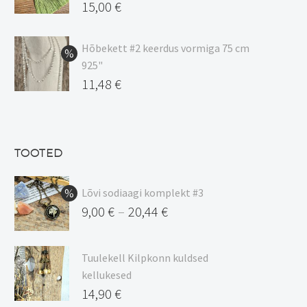
20,44 €
Algne
15,00
€
hind
Praegune
oli:
hind
Hõbekett #2 keerdus vormiga 75 cm
925"
17,00 €.
on:
Algne
11,48
€
15,00 €.
hind
Praegune
oli:
hind
13,50 €.
on:
TOOTED
11,48 €.
Lõvi sodiaagi komplekt #3
9,00
€
20,44
€
–
Hinnavahemik:
9,00 €
Tuulekell Kilpkonn kuldsed
kuni
kellukesed
20,44 €
14,90
€