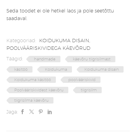
Seda toodet ei ole hetkel laos ja pole seetõttu
saadaval.
Kategooriad:
KOIDUKUMA DISAIN
,
POOLVÄÄRISKIVIDEGA KÄEVÕRUD
Täägid:
handmade
käevõru tiigrisilmast
käsitöö
Koidukuma
Koidukuma disain
Koidukuma käsitöö
poolvääriskivid
Poolvääriskividest käevõru
tiigrisilm
tiigrisilma käevõru
Jaga: