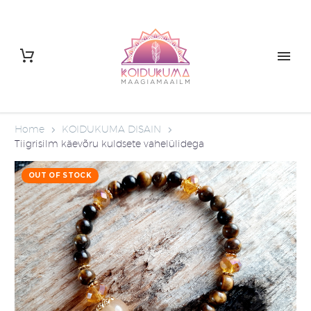
Home
KOIDUKUMA DISAIN
Tiigrisilm käevõru kuldsete vahelülidega
OUT OF STOCK