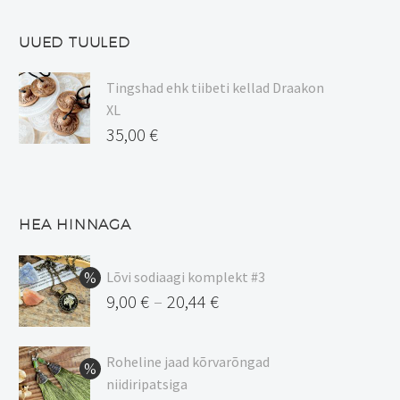
UUED TUULED
Tingshad ehk tiibeti kellad Draakon
XL
35,00
€
HEA HINNAGA
Lõvi sodiaagi komplekt #3
9,00
€
20,44
€
–
Hinnavahemik:
9,00 €
Roheline jaad kõrvarõngad
kuni
niidiripatsiga