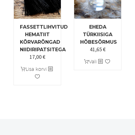
FASSETTLIHVITUD
EHEDA
HEMATIIT
TÜRKIISIGA
KÕRVARÕNGAD
HÕBESÕRMUS
41,65
€
Algne
Praegune
NIIDIRIPATSITEGA
17,00
€
hind
hind
Sellel
Vali
oli:
on:
tootel
Lisa korvi
49,00 €.
41,65 €.
on
mitu
varianti.
Valikuid
saab
teha
tootelehel.