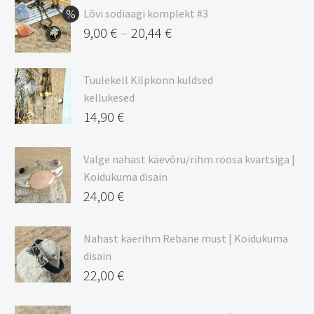
Lõvi sodiaagi komplekt #3
9,00
€
20,44
€
–
Hinnavahemik:
9,00 €
Tuulekell Kilpkonn kuldsed
kuni
kellukesed
20,44 €
14,90
€
Valge nahast käevõru/rihm roosa kvartsiga |
Koidukuma disain
24,00
€
Nahast käerihm Rebane must | Koidukuma
disain
22,00
€