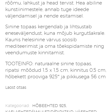
rõõmu, lahkust ja head tervist. Hea abiline
kunstiinimestele, annab tuge ideede
väljendamisel ja nende esitamisel.
Sinine topaas kergendab ja lihtsustab
eneseväljendust, kuna mõjub kurgutšakrale.
Kaunis helesinine värvus soosib
mediteerimist ja oma tõekspidamiste ning
veendumuste kinnitamist.
TOOTEINFO: naturaalne sinine topaas,
ripatsi mõõdud 1,5 x 1,5 cm, kinnitus 0,5 cm,
hõbekett prooviga 925″ ja pikkusega 56 cm
Laost otsas
Kategooriad:
HÕBEEHTED 925
,
KAELAEHTED/AMULETID/RIPATSID
,
VÄEEHTED