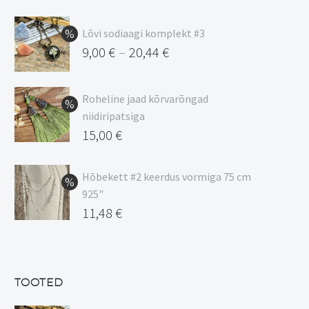
Lõvi sodiaagi komplekt #3
9,00
€
20,44
€
–
Hinnavahemik:
9,00 €
Roheline jaad kõrvarõngad
kuni
niidiripatsiga
20,44 €
Algne
15,00
€
hind
Praegune
oli:
hind
Hõbekett #2 keerdus vormiga 75 cm
925"
17,00 €.
on:
Algne
11,48
€
15,00 €.
hind
Praegune
oli:
hind
13,50 €.
on:
TOOTED
11,48 €.