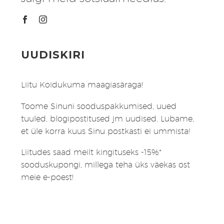
UUDISKIRI
Liitu Koidukuma maagiasäraga!
Toome Sinuni sooduspakkumised, uued
tuuled, blogipostitused jm uudised. Lubame,
et üle korra kuus Sinu postkasti ei ummista!
Liitudes saad meilt kingituseks -15%*
sooduskupongi, millega teha üks väekas ost
meie e-poest!