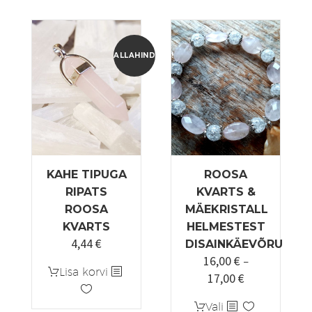
on
on
mitu
mitu
varianti.
varianti.
Valikuid
Valikuid
ALLAHINDLUS!
saab
saab
teha
teha
tootelehel.
tootelehel.
KAHE TIPUGA
ROOSA
RIPATS
KVARTS &
ROOSA
MÄEKRISTALL
KVARTS
HELMESTEST
4,44
€
Algne
Praegune
DISAINKÄEVÕRU
16,00
€
hind
hind
–
Lisa korvi
17,00
€
oli:
on:
Hinnavahemi
5,55 €.
4,44 €.
16,00 €
Sellel
Vali