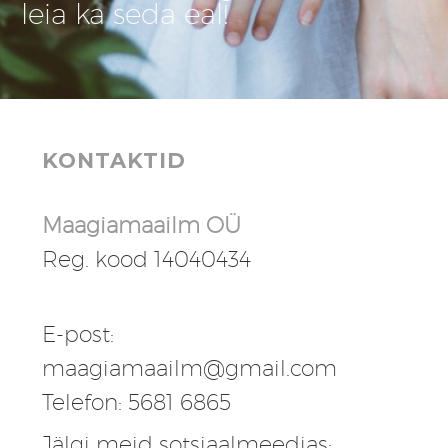
leia ka seda eal!
KONTAKTID
Maagiamaailm OÜ
Reg. kood 14040434
E-post:
maagiamaailm@gmail.com
Telefon: 5681 6865
Jälgi meid sotsiaalmeedias: