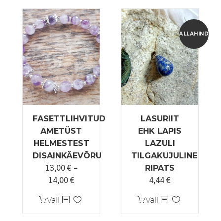
mitu
varianti.
Valikuid
ALLAHINDLUS
saab
teha
tootelehel.
FASETTLIHVITUD
LASURIIT
AMETÜST
EHK LAPIS
HELMESTEST
LAZULI
DISAINKÄEVÕRU
TILGAKUJULINE
13,00
€
–
RIPATS
14,00
€
4,44
€
Hinnavahemik:
Algne
Praegune
13,00 €
hind
hind
Sellel
Sellel
Vali
Vali
kuni
oli:
on:
tootel
tootel
14,00 €
5,55 €.
4,44 €.