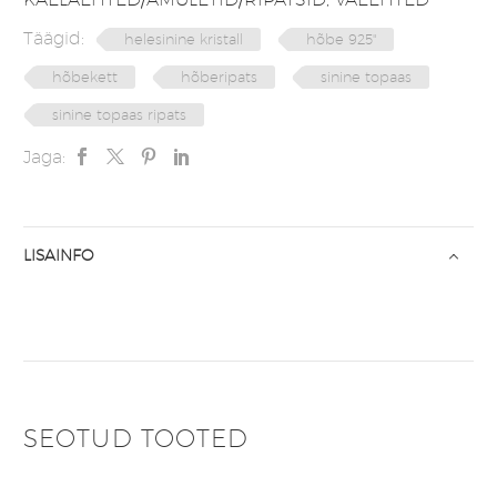
Täägid:
helesinine kristall
hõbe 925"
hõbekett
hõberipats
sinine topaas
sinine topaas ripats
Jaga:
LISAINFO
SEOTUD TOOTED