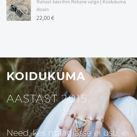
Nahast käerihm Rebane valge | Koidukuma
disain
22,00
€
KOIDUKUMA
AASTAST 2015
Need, kes maagiasse ei usu, ei