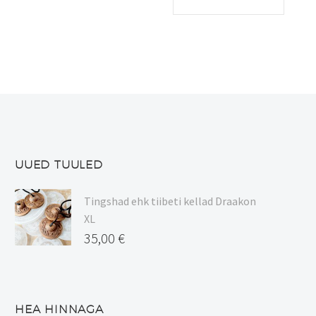
kuni
tootel
17,00 €
on
mitu
varianti.
Valikuid
saab
teha
tootelehel.
UUED TUULED
Tingshad ehk tiibeti kellad Draakon
XL
35,00
€
HEA HINNAGA