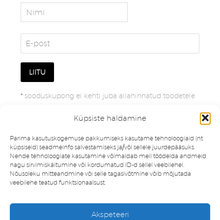
*
sooduskupong ei kehti juba allahinnatud toodetele
Küpsiste haldamine
Parima kasutuskogemuse pakkumiseks kasutame tehnoloogiaid (nt
küpsiseid) seadmeinfo salvestamiseks ja/või sellele juurdepääsuks.
Nende tehnoloogiate kasutamine võimaldab meil töödelda andmeid,
nagu sirvimiskäitumine või kordumatud ID-d sellel veebilehel.
Nõusoleku mitteandmine või selle tagasivõtmine võib mõjutada
veebilehe teatud funktsionaalsust.
Müügitingimused
Privaatsuspoliitika
Akspeteeri