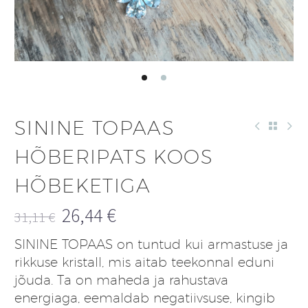
SININE TOPAAS
HÕBERIPATS KOOS
HÕBEKETIGA
26,44
€
31,11
€
Algne
Praegune
SININE TOPAAS on tuntud kui armastuse ja
hind
hind
rikkuse kristall, mis aitab teekonnal eduni
oli:
on:
jõuda. Ta on maheda ja rahustava
31,11 €.
26,44 €.
energiaga, eemaldab negatiivsuse, kingib