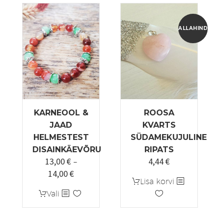
ALLAHINDLUS
KARNEOOL &
ROOSA
JAAD
KVARTS
HELMESTEST
SÜDAMEKUJULINE
DISAINKÄEVÕRU
RIPATS
13,00
€
4,44
€
Algne
Praegune
–
14,00
€
Hinnavahemik:
hind
hind
Lisa korvi
13,00 €
oli:
on:
Sellel
Vali
kuni
5,55 €.
4,44 €.
tootel
14,00 €
on