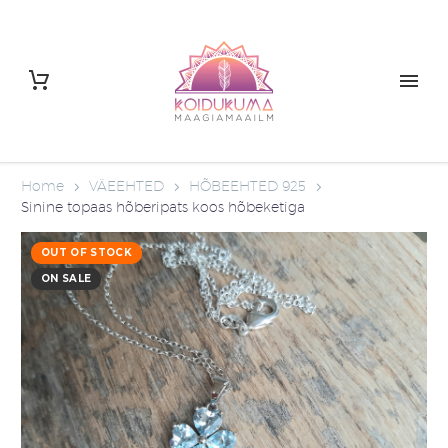
Home
VÄEEHTED
HÕBEEHTED 925
Sinine topaas hõberipats koos hõbeketiga
OUT OF STOCK
ON SALE