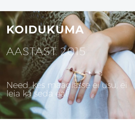
KOIDUKUMA
AASTAST 2015
Need, kes maagiasse ei usu, ei
leia ka seda eal!