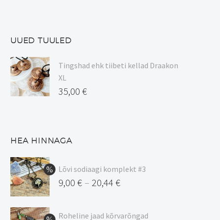
UUED TUULED
Tingshad ehk tiibeti kellad Draakon
XL
35,00
€
HEA HINNAGA
Lõvi sodiaagi komplekt #3
9,00
€
20,44
€
–
Hinnavahemik:
9,00 €
Roheline jaad kõrvarõngad