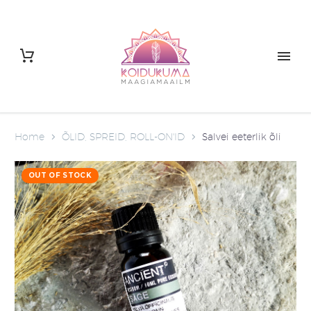
Home
ÕLID, SPREID, ROLL-ON'ID
Salvei eeterlik õli
OUT OF STOCK