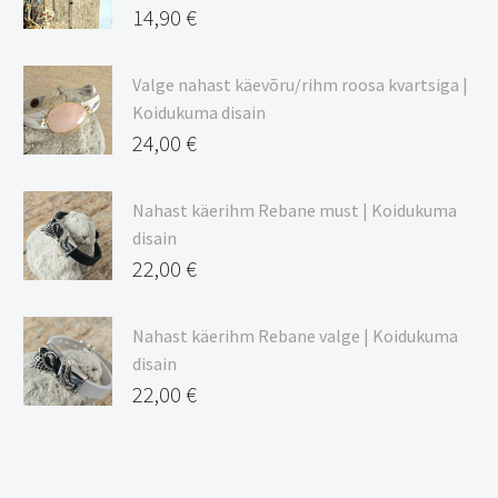
20,44 €
14,90
€
Valge nahast käevõru/rihm roosa kvartsiga |
Koidukuma disain
24,00
€
Nahast käerihm Rebane must | Koidukuma
disain
22,00
€
Nahast käerihm Rebane valge | Koidukuma
disain
22,00
€