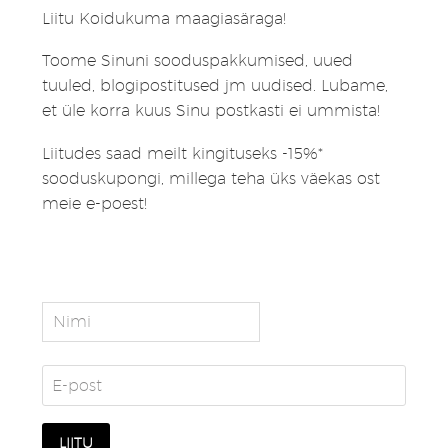
Liitu Koidukuma maagiasäraga!
Toome Sinuni sooduspakkumised, uued
tuuled, blogipostitused jm uudised. Lubame,
et üle korra kuus Sinu postkasti ei ummista!
Liitudes saad meilt kingituseks -15%*
sooduskupongi, millega teha üks väekas ost
meie e-poest!