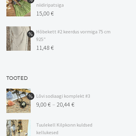
kuni
niidiripatsiga
20,44 €
Algne
15,00
€
hind
Praegune
oli:
hind
Hõbekett #2 keerdus vormiga 75 cm
925"
17,00 €.
on:
Algne
11,48
€
15,00 €.
hind
Praegune
oli:
hind
13,50 €.
on:
TOOTED
11,48 €.
Lõvi sodiaagi komplekt #3
9,00
€
20,44
€
–
Hinnavahemik:
9,00 €
Tuulekell Kilpkonn kuldsed
kuni
kellukesed