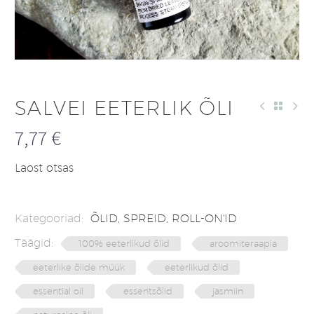
SALVEI EETERLIK ÕLI
7,77
€
Laost otsas
Kategooriad:
ÕLID, SPREID, ROLL-ON'ID
Täägid:
100% eeterlikud õlid
aroomiteraapia
eeterlike õlide müük
eeterlikud õlid
essential oil
essentsõlid
jasmiin