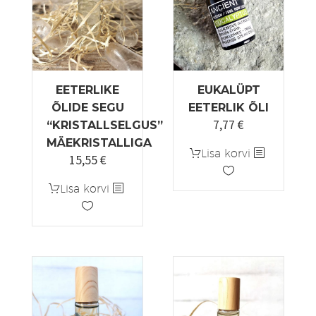
EETERLIKE
EUKALÜPT
ÕLIDE SEGU
EETERLIK ÕLI
7,77
€
“KRISTALLSELGUS”
MÄEKRISTALLIGA
Lisa korvi
15,55
€
Lisa korvi