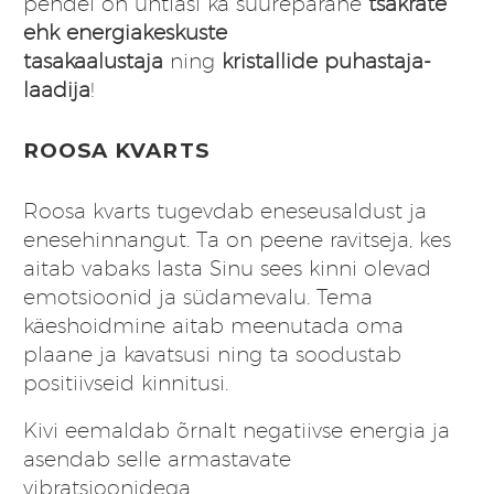
pendel on ühtlasi ka suurepärane
tšakrate
ehk energiakeskuste
tasakaalustaja
ning
kristallide puhastaja-
laadija
!
ROOSA KVARTS
Roosa kvarts tugevdab eneseusaldust ja
enesehinnangut. Ta on peene ravitseja, kes
aitab vabaks lasta Sinu sees kinni olevad
emotsioonid ja südamevalu. Tema
käeshoidmine aitab meenutada oma
plaane ja kavatsusi ning ta soodustab
positiivseid kinnitusi.
Kivi eemaldab õrnalt negatiivse energia ja
asendab selle armastavate
vibratsioonidega.