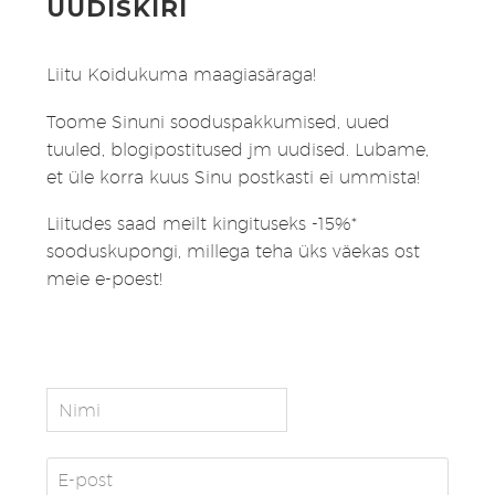
UUDISKIRI
Liitu Koidukuma maagiasäraga!
Toome Sinuni sooduspakkumised, uued
tuuled, blogipostitused jm uudised. Lubame,
et üle korra kuus Sinu postkasti ei ummista!
Liitudes saad meilt kingituseks -15%*
sooduskupongi, millega teha üks väekas ost
meie e-poest!