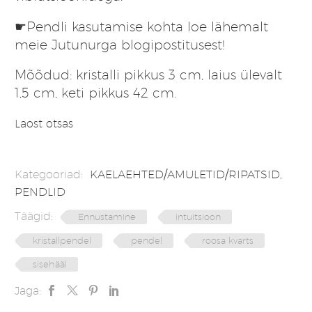
☛Pendli kasutamise kohta loe lähemalt
meie Jutunurga
blogipostitusest!
Mõõdud: kristalli pikkus 3 cm, laius ülevalt
1,5 cm, keti pikkus 42 cm.
Laost otsas
Kategooriad:
KAELAEHTED/AMULETID/RIPATSID
,
PENDLID
Täägid:
Ennustamine
intuitsioon
kristallpendel
pendel
roosa kvarts
sisehääl
Jaga: