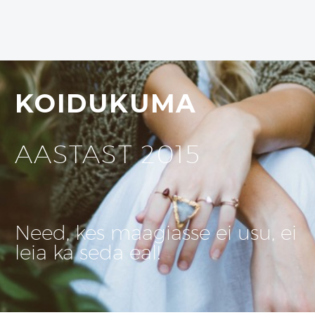
KOIDUKUMA
AASTAST 2015
Need, kes maagiasse ei usu, ei
leia ka seda eal!