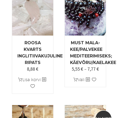
saab
teha
tootelehel.
ROOSA
MUST MALA-
KVARTS
KEE/PALVEKEE
INGLITIIVAKUJULINE
MEDITEERIMISEKS;
RIPATS
KÄEVÕRU/KAELAKEE
8,88
€
5,55
€
7,77
€
Hinnavah
–
5,55 €
Sellel
Lisa korvi
Vali
kuni
tootel
7,77 €
on
mitu
varianti.
Valikuid