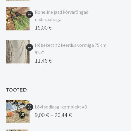
Hinnavahemik:
9,00 €
Roheline jaad kõrvarõngad
kuni
niidiripatsiga
20,44 €
Algne
15,00
€
hind
Praegune
oli:
hind
Hõbekett #2 keerdus vormiga 75 cm
925"
17,00 €.
on:
Algne
11,48
€
15,00 €.
hind
Praegune
oli:
hind
13,50 €.
on:
TOOTED
11,48 €.
Lõvi sodiaagi komplekt #3
9,00
€
20,44
€
–
Hinnavahemik: