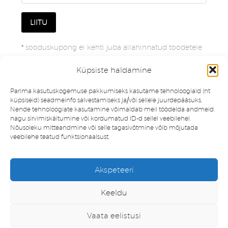
*
sooduskupong ei kehti juba allahinnatud toodetele
Küpsiste haldamine
Parima kasutuskogemuse pakkumiseks kasutame tehnoloogiaid (nt
küpsiseid) seadmeinfo salvestamiseks ja/või sellele juurdepääsuks.
Nende tehnoloogiate kasutamine võimaldab meil töödelda andmeid,
nagu sirvimiskäitumine või kordumatud ID-d sellel veebilehel.
Nõusoleku mitteandmine või selle tagasivõtmine võib mõjutada
veebilehe teatud funktsionaalsust.
Müügitingimused
Privaatsuspoliitika
Akspeteeri
Minu konto
Soovinimekiri
Keeldu
Vaata eelistusi