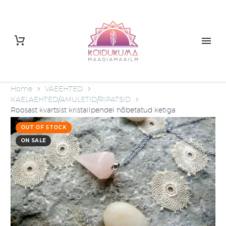
Home
VÄEEHTED
KAELAEHTED/AMULETID/RIPATSID
Roosast kvartsist kristallpendel hõbetatud ketiga
OUT OF STOCK
ON SALE