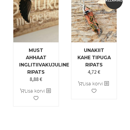
saab
ALLAHINDLUS
teha
tootelehel.
MUST
UNAKIIT
AHHAAT
KAHE TIPUGA
INGLITIIVAKUJULINE
RIPATS
4,72
€
Algne
Praegune
RIPATS
8,88
€
hind
hind
Lisa korvi
oli:
on:
Lisa korvi
5,90 €.
4,72 €.