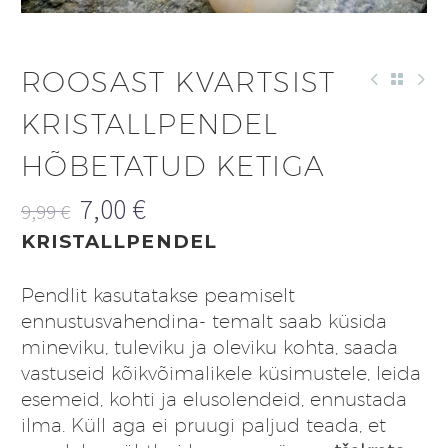
ROOSAST KVARTSIST
KRISTALLPENDEL
HÕBETATUD KETIGA
7,00
€
9,99
€
Algne
Praegune
KRISTALLPENDEL
hind
hind
oli:
on:
Pendlit kasutatakse peamiselt
9,99 €.
7,00 €.
ennustusvahendina- temalt saab küsida
mineviku, tuleviku ja oleviku kohta, saada
vastuseid kõikvõimalikele küsimustele, leida
esemeid, kohti ja elusolendeid, ennustada
ilma. Küll aga ei pruugi paljud teada, et