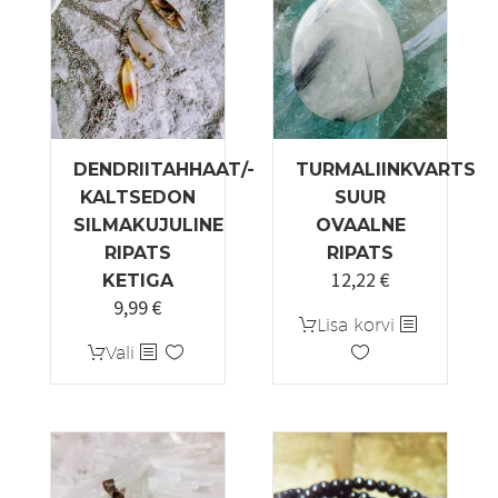
DENDRIITAHHAAT/-
TURMALIINKVARTS
KALTSEDON
SUUR
SILMAKUJULINE
OVAALNE
RIPATS
RIPATS
12,22
€
KETIGA
9,99
€
Lisa korvi
Sellel
Vali
tootel
on
mitu
varianti.
Valikuid