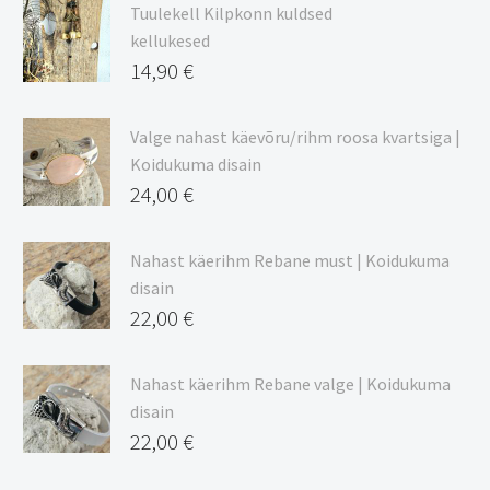
9,00 €
Tuulekell Kilpkonn kuldsed
kuni
kellukesed
20,44 €
14,90
€
Valge nahast käevõru/rihm roosa kvartsiga |
Koidukuma disain
24,00
€
Nahast käerihm Rebane must | Koidukuma
disain
22,00
€
Nahast käerihm Rebane valge | Koidukuma
disain
22,00
€