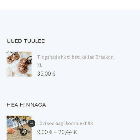
UUED TUULED
Tingshad ehk tiibeti kellad Draakon
XL
35,00
€
HEA HINNAGA
Lõvi sodiaagi komplekt #3
9,00
€
20,44
€
–