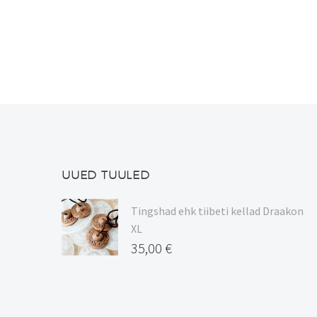
mitu
varianti.
Valikuid
saab
teha
tootelehel.
UUED TUULED
Tingshad ehk tiibeti kellad Draakon
XL
35,00
€