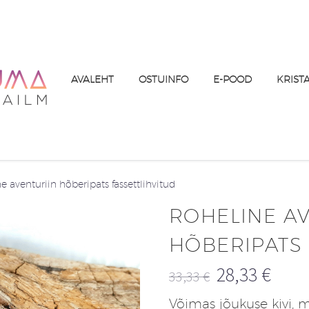
AVALEHT
OSTUINFO
E-POOD
KRIST
e aventuriin hõberipats fassettlihvitud
ROHELINE A
HÕBERIPATS 
28,33
€
33,33
€
Algne
Praegune
Võimas jõukuse kivi, 