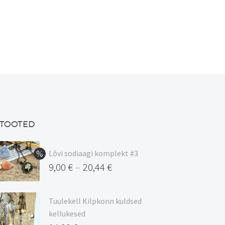
on
mitu
varianti.
Valikuid
saab
teha
tootelehel.
TOOTED
Lõvi sodiaagi komplekt #3
9,00
€
20,44
€
–
Hinnavahemik:
9,00 €
Tuulekell Kilpkonn kuldsed
kuni
kellukesed