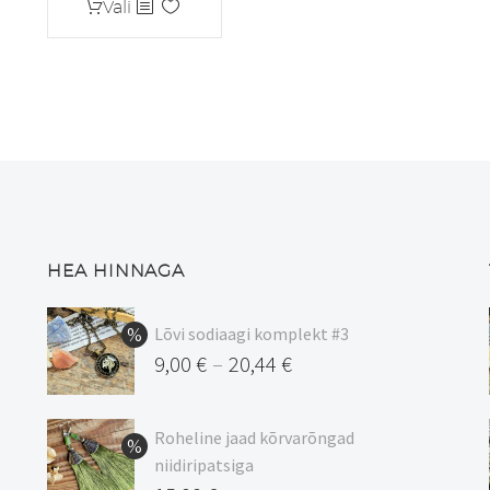
Sellel
on
Vali
kuni
tootel
mitu
15,50 €
on
varianti.
mitu
Valikuid
varianti.
saab
Valikuid
teha
saab
tootelehel.
teha
tootelehel.
HEA HINNAGA
Lõvi sodiaagi komplekt #3
9,00
€
20,44
€
–
Hinnavahemik:
9,00 €
Roheline jaad kõrvarõngad
kuni
niidiripatsiga