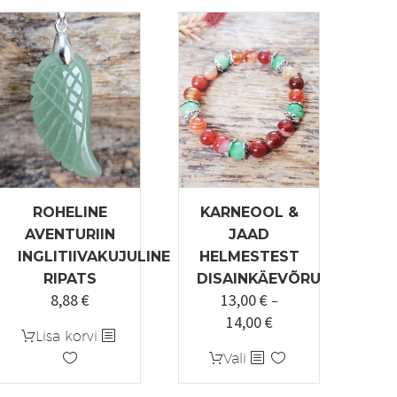
ROHELINE
KARNEOOL &
AVENTURIIN
JAAD
INGLITIIVAKUJULINE
HELMESTEST
RIPATS
DISAINKÄEVÕRU
8,88
€
13,00
€
–
14,00
€
k:
Hinnavahemik:
Lisa korvi
13,00 €
Sellel
Vali
kuni
tootel
14,00 €