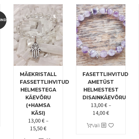
INDLUS!
MÄEKRISTALL
FASETTLIHVITUD
FASSETTLIHVITUD
AMETÜST
HELMESTEGA
HELMESTEST
KÄEVÕRU
DISAINKÄEVÕRU
13,00
€
une
(+HAMSA
–
14,00
€
Hinnavahemi
KÄSI)
13,00
€
13,00 €
–
Sellel
Vali
15,50
€
€.
Hinnavahemik:
kuni
tootel
13,00 €
14,00 €