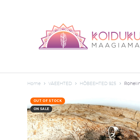
Home
VÄEEHTED
HÕBEEHTED 925
Rohelin
OUT OF STOCK
ON SALE