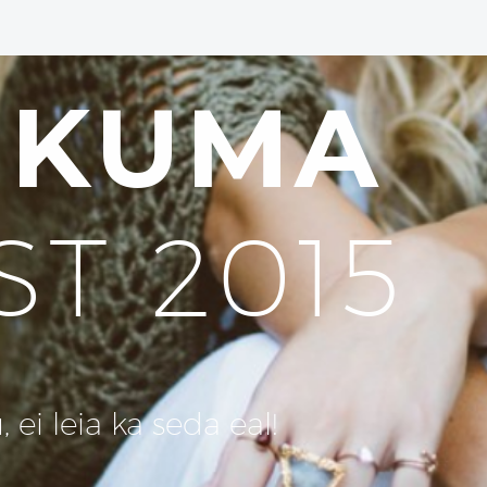
UKUMA
ST 2015
ei leia ka seda eal!