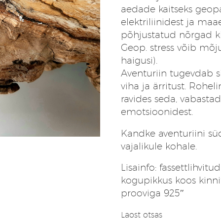
hind
hind
aedade kaitseks geopaa
oli:
on:
elektriliinidest ja maa
33,33 €.
28,33 €.
põhjustatud nõrgad ki
Geop. stress võib mõj
haigusi).
Aventuriin tugevdab si
viha ja ärritust. Rohel
ravides seda, vabastad
emotsioonidest.
Kandke aventuriini sü
vajalikule kohale.
Lisainfo: fassettlihvit
kogupikkus koos kinni
prooviga 925″
Laost otsas