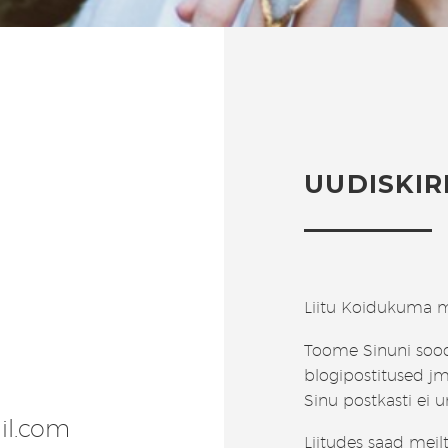
UUDISKIR
Liitu Koidukuma m
Toome Sinuni soo
blogipostitused jm
Sinu postkasti ei 
il.com
Liitudes saad meil