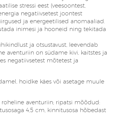
tilise stressi eest (veesoontest,
energia negatiivsetest joontest
irgused ja energeetilised anomaaliad.
utada inimesi ja hooneid ning tekitada
hikindlust ja otsustavust, leevendab
ine
aventuriin on südame kivi, kaitstes ja
es negatiivsetest mõtetest ja
damel, hoidke käes või asetage muule
ud roheline aventuriin; ripatsi mõõdud:
tusosaga 4,5 cm, kinnitusosa hõbedast