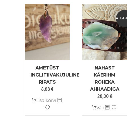
ALLAH
AMETÜST
NAHAST
INGLITIIVAKUJULINE
KÄERIHM
RIPATS
ROHEKA
8,88
€
AHHAADIGA
28,00
€
Algne
Praeg
Lisa korvi
hind
hind
Sellel
Vali
oli:
on:
tootel
35,00 €.
28,00 
on