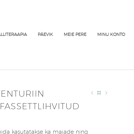
ALLITERAAPIA
PÄEVIK
MEIE PERE
MINU KONTO
VENTURIIN
FASSETTLIHVITUD
mida kasutatakse ka majade ning