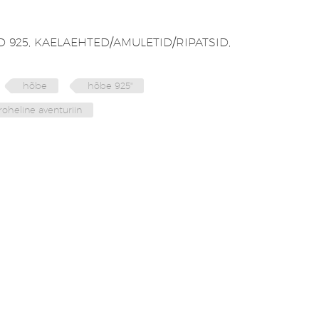
 925
,
KAELAEHTED/AMULETID/RIPATSID
,
hõbe
hõbe 925"
roheline aventuriin