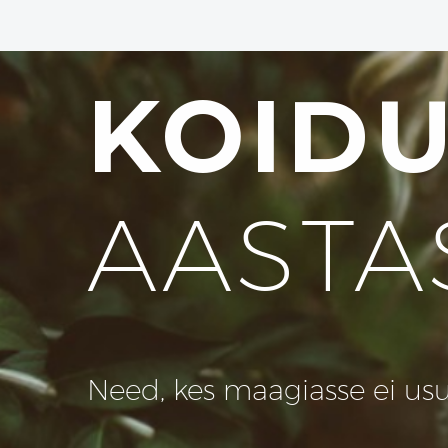
KOID
AASTA
Need, kes maagiasse ei usu, 