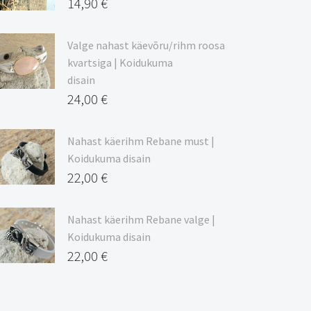
20,44 €
14,90
€
Valge nahast käevõru/rihm roosa
kvartsiga | Koidukuma
disain
24,00
€
Nahast käerihm Rebane must |
Koidukuma disain
22,00
€
Nahast käerihm Rebane valge |
Koidukuma disain
22,00
€