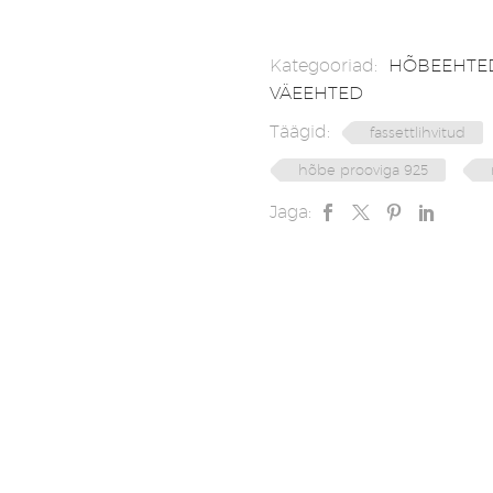
Kategooriad:
HÕBEEHTED
VÄEEHTED
Täägid:
fassettlihvitud
hõbe prooviga 925
Jaga: