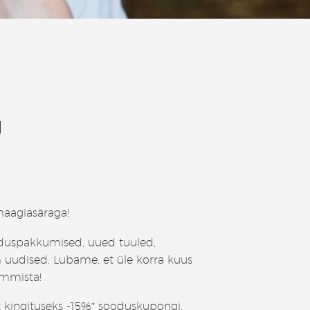
I
aagiasäraga!
duspakkumised, uued tuuled,
 uudised. Lubame, et üle korra kuus
ummista!
t kingituseks -15%* sooduskupongi,