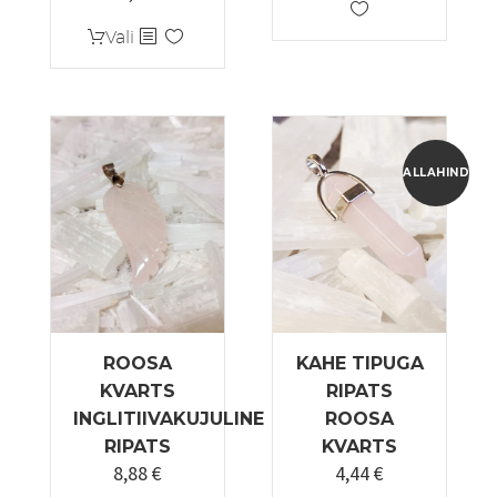
Sellel
Vali
tootel
on
mitu
varianti.
Valikuid
ALLAHINDLUS
saab
teha
tootelehel.
ROOSA
KAHE TIPUGA
KVARTS
RIPATS
INGLITIIVAKUJULINE
ROOSA
RIPATS
KVARTS
8,88
€
4,44
€
Algne
Praegune