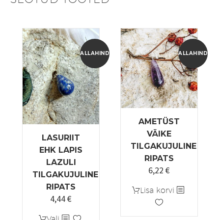
ALLAHINDLUS!
ALLAHINDLUS
AMETÜST
VÄIKE
LASURIIT
TILGAKUJULINE
EHK LAPIS
RIPATS
LAZULI
6,22
€
Algne
Praegune
TILGAKUJULINE
hind
hind
RIPATS
Lisa korvi
oli:
on:
4,44
€
Algne
Praegune
7,77 €.
6,22 €.
hind
hind
Sellel
Vali