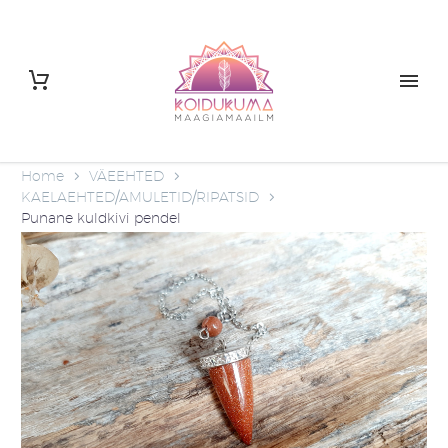
Home
VÄEEHTED
KAELAEHTED/AMULETID/RIPATSID
Punane kuldkivi pendel