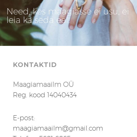
Need, kes maagiasse ei usu, ei
leia ka seda eal!
KONTAKTID
Maagiamaailm OÜ
Reg. kood 14040434
E-post:
maagiamaailm@gmail.com