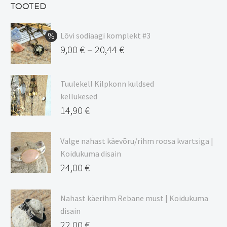
13,50 €.
on:
TOOTED
11,48 €.
Lõvi sodiaagi komplekt #3
9,00
€
20,44
€
–
Hinnavahemik:
9,00 €
Tuulekell Kilpkonn kuldsed
kuni
kellukesed
20,44 €
14,90
€
Valge nahast käevõru/rihm roosa kvartsiga |
Koidukuma disain
24,00
€
Nahast käerihm Rebane must | Koidukuma
disain
22,00
€