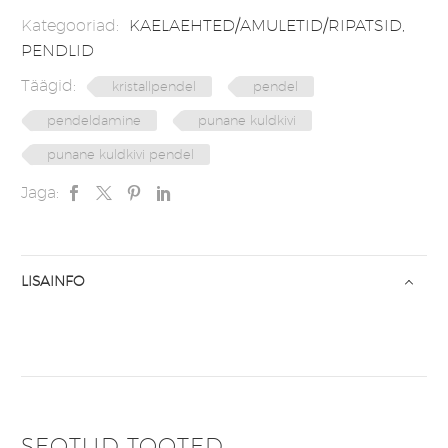
Kategooriad:
KAELAEHTED/AMULETID/RIPATSID
,
PENDLID
Täägid:
kristallpendel
pendel
pendeldamine
punane kuldkivi
punane kuldkivi pendel
Jaga:
LISAINFO
SEOTUD TOOTED