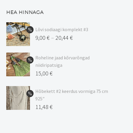
HEA HINNAGA
Lõvi sodiaagi komplekt #3
9,00
€
20,44
€
–
Hinnavahemik:
9,00 €
Roheline jaad kõrvarõngad
kuni
niidiripatsiga
20,44 €
Algne
15,00
€
hind
Praegune
oli:
hind
Hõbekett #2 keerdus vormiga 75 cm
925"
17,00 €.
on:
Algne
11,48
€
15,00 €.
hind
Praegune
oli:
hind