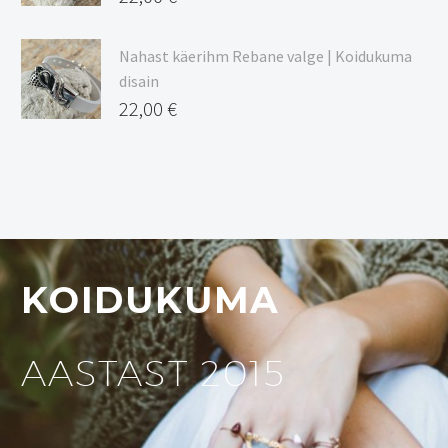
Nahast käerihm Rebane valge | Koidukuma
disain
22,00
€
KOIDUKUMA
AASTAST 2015