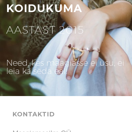
KOIDUKUMA
AASTAST 2015
Need, kes maagiasse ei usu, ei
leia ka seda eal!
KONTAKTID