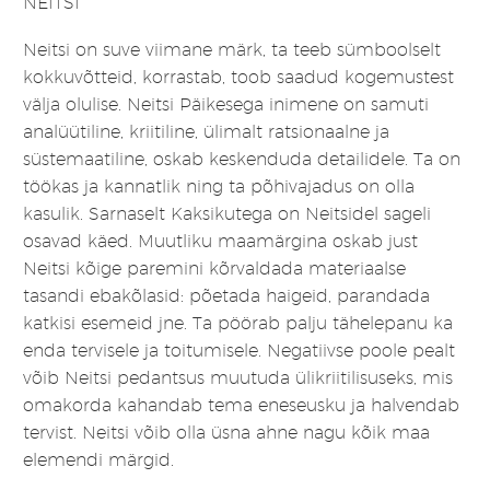
NEITSI
Neitsi on suve viimane märk, ta teeb sümboolselt
kokkuvõtteid, korrastab, toob saadud kogemustest
välja olulise. Neitsi Päikesega inimene on samuti
analüütiline, kriitiline, ülimalt ratsionaalne ja
süstemaatiline, oskab keskenduda detailidele. Ta on
töökas ja kannatlik ning ta põhivajadus on olla
kasulik. Sarnaselt Kaksikutega on Neitsidel sageli
osavad käed. Muutliku maamärgina oskab just
Neitsi kõige paremini kõrvaldada materiaalse
tasandi ebakõlasid: põetada haigeid, parandada
katkisi esemeid jne. Ta pöörab palju tähelepanu ka
enda tervisele ja toitumisele. Negatiivse poole pealt
võib Neitsi pedantsus muutuda ülikriitilisuseks, mis
omakorda kahandab tema eneseusku ja halvendab
tervist. Neitsi võib olla üsna ahne nagu kõik maa
elemendi märgid.