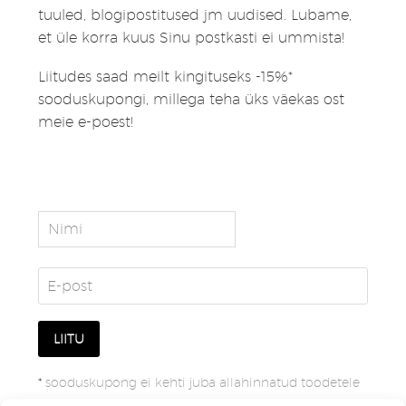
tuuled, blogipostitused jm uudised. Lubame,
et üle korra kuus Sinu postkasti ei ummista!
Liitudes saad meilt kingituseks -15%*
sooduskupongi, millega teha üks väekas ost
meie e-poest!
*
sooduskupong ei kehti juba allahinnatud toodetele