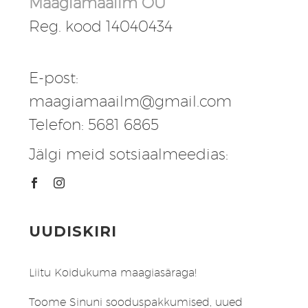
Maagiamaailm OÜ
Reg. kood 14040434
E-post:
maagiamaailm@gmail.com
Telefon: 5681 6865
Jälgi meid sotsiaalmeedias:
UUDISKIRI
Liitu Koidukuma maagiasäraga!
Toome Sinuni sooduspakkumised, uued