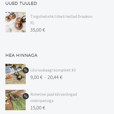
UUED TUULED
Tingshad ehk tiibeti kellad Draakon
XL
35,00
€
HEA HINNAGA
Lõvi sodiaagi komplekt #3
9,00
€
20,44
€
–
Hinnavahemik:
9,00 €
Roheline jaad kõrvarõngad
kuni
niidiripatsiga
20,44 €
Algne
15,00
€