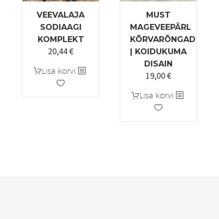
VEEVALAJA
MUST
SODIAAGI
MAGEVEEPÄRL
KOMPLEKT
KÕRVARÕNGAD
20,44
€
Algne
Praegune
| KOIDUKUMA
hind
hind
DISAIN
Lisa korvi
19,00
€
oli:
on:
25,55 €.
20,44 €.
Lisa korvi