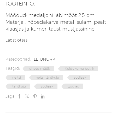
TOOTEINFO:
Mõõdud: medaljoni läbimõõt 2,5 cm
Materjal: hõbedakarva metallisulam, pealt
klaasjas ja kumer, taust mustjassinine
Laost otsas
Kategooriad:
LEIUNURK
Täägid:
ehete müük
Koidukuma butiik
neitsi
neitsi tähtkuju
sodiaak
tähtkuju
zodiaak
zodiac
Jaga: