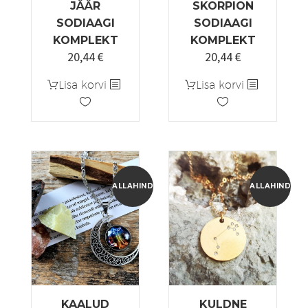
JÄÄR
SKORPION
SODIAAGI
SODIAAGI
KOMPLEKT
KOMPLEKT
20,44
€
20,44
€
Algne
Praegune
Algne
Praegune
hind
hind
hind
hind
Lisa korvi
Lisa korvi
oli:
on:
oli:
on:
25,55 €.
20,44 €.
25,55 €.
20,44 €.
ALLAHINDLUS!
ALLAHINDLUS
KAALUD
KULDNE