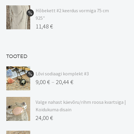
hind
Praegune
oli:
hind
Hõbekett #2 keerdus vormiga 75 cm
925"
17,00 €.
on:
Algne
11,48
€
15,00 €.
hind
Praegune
oli:
hind
13,50 €.
on:
TOOTED
11,48 €.
Lõvi sodiaagi komplekt #3
9,00
€
20,44
€
–
Hinnavahemik:
9,00 €
Valge nahast käevõru/rihm roosa kvartsiga |
kuni
Koidukuma disain
20,44 €
24,00
€