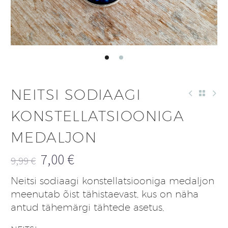
NEITSI SODIAAGI
KONSTELLATSIOONIGA
MEDALJON
7,00
€
9,99
€
Algne
Praegune
Neitsi sodiaagi konstellatsiooniga medaljon
hind
hind
meenutab õist tähistaevast, kus on näha
oli:
on:
antud tähemärgi tähtede asetus,
9,99 €.
7,00 €.