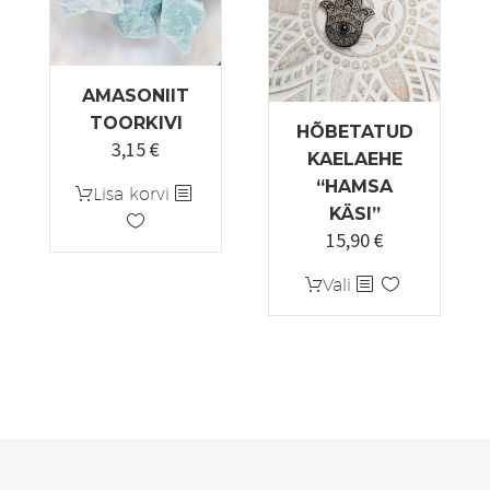
AMASONIIT
TOORKIVI
HÕBETATUD
3,15
€
Algne
Praegune
KAELAEHE
hind
hind
“HAMSA
Lisa korvi
oli:
on:
KÄSI”
4,50 €.
3,15 €.
15,90
€
Sellel
Vali
tootel
on
mitu
varianti.
Valikuid
saab
teha