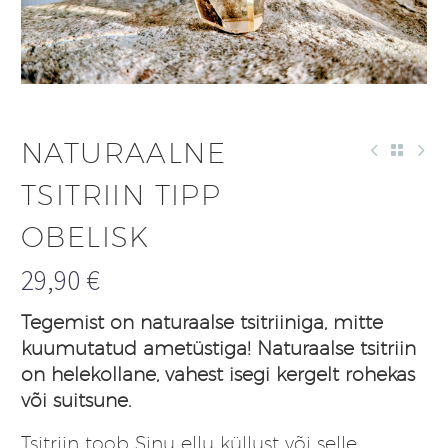
NATURAALNE
TSITRIIN TIPP
OBELISK
29,90
€
Tegemist on naturaalse tsitriiniga, mitte
kuumutatud ametüstiga! Naturaalse tsitriin
on helekollane, vahest isegi kergelt rohekas
või suitsune.
Tsitriin toob Sinu ellu küllust või selle