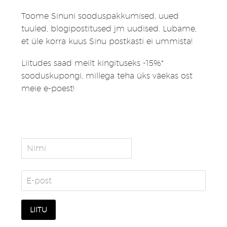
Toome Sinuni sooduspakkumised, uued
tuuled, blogipostitused jm uudised. Lubame,
et üle korra kuus Sinu postkasti ei ummista!
Liitudes saad meilt kingituseks -15%*
sooduskupongi, millega teha üks väekas ost
meie e-poest!