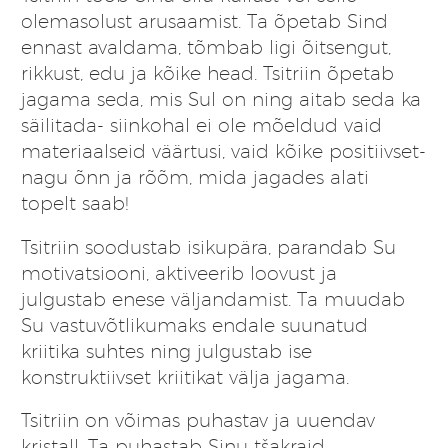
olemasolust arusaamist. Ta õpetab Sind
ennast avaldama, tõmbab ligi õitsengut,
rikkust, edu ja kõike head. Tsitriin õpetab
jagama seda, mis Sul on ning aitab seda ka
säilitada- siinkohal ei ole mõeldud vaid
materiaalseid väärtusi, vaid kõike positiivset-
nagu õnn ja rõõm, mida jagades alati
topelt saab!
Tsitriin soodustab isikupära, parandab Su
motivatsiooni, aktiveerib loovust ja
julgustab enese väljandamist. Ta muudab
Su vastuvõtlikumaks endale suunatud
kriitika suhtes ning julgustab ise
konstruktiivset kriitikat välja jagama.
Tsitriin on võimas puhastav ja uuendav
kristall. Ta puhastab Sinu tšakraid