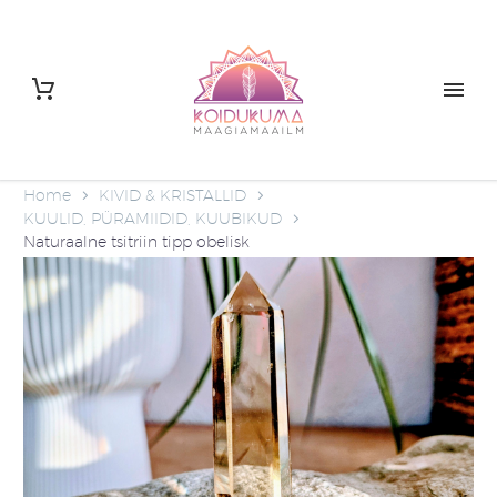
Home
KIVID & KRISTALLID
KUULID, PÜRAMIIDID, KUUBIKUD
Naturaalne tsitriin tipp obelisk