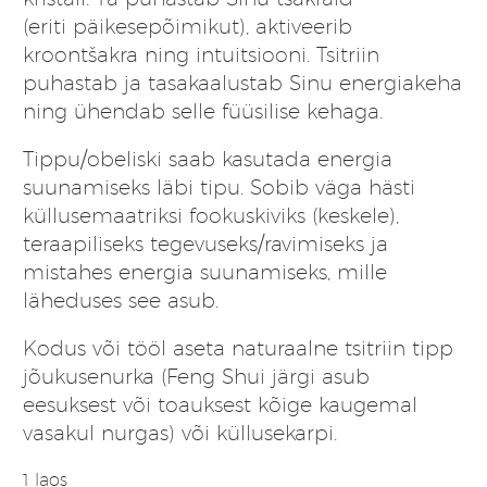
(eriti päikesepõimikut), aktiveerib
kroontšakra ning intuitsiooni. Tsitriin
puhastab ja tasakaalustab Sinu energiakeha
ning ühendab selle füüsilise kehaga.
Tippu/obeliski saab kasutada energia
suunamiseks läbi tipu. Sobib väga hästi
küllusemaatriksi fookuskiviks (keskele),
teraapiliseks tegevuseks/ravimiseks ja
mistahes energia suunamiseks, mille
läheduses see asub.
Kodus või tööl aseta naturaalne tsitriin tipp
jõukusenurka (Feng Shui järgi asub
eesuksest või toauksest kõige kaugemal
vasakul nurgas) või küllusekarpi.
1 laos