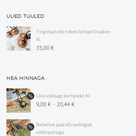
tootelehel.
UUED TUULED
Tingshad ehk tiibeti kellad Draakon
XL
35,00
€
HEA HINNAGA
Lõvi sodiaagi komplekt #3
9,00
€
20,44
€
–
Hinnavahemik:
9,00 €
Roheline jaad kõrvarõngad
kuni
niidiripatsiga