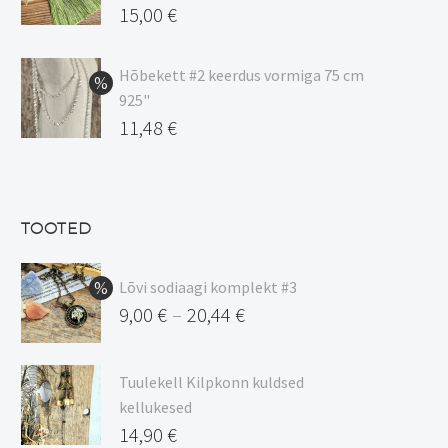
20,44 €
Algne
15,00
€
hind
Praegune
oli:
hind
Hõbekett #2 keerdus vormiga 75 cm
925"
17,00 €.
on:
Algne
11,48
€
15,00 €.
hind
Praegune
oli:
hind
13,50 €.
on:
TOOTED
11,48 €.
Lõvi sodiaagi komplekt #3
9,00
€
20,44
€
–
Hinnavahemik:
9,00 €
Tuulekell Kilpkonn kuldsed
kuni
kellukesed
20,44 €
14,90
€