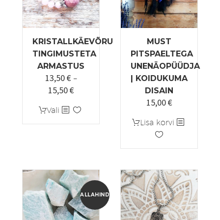
KRISTALLKÄEVÕRU
MUST
TINGIMUSTETA
PITSPAELTEGA
ARMASTUS
UNENÄOPÜÜDJA
13,50
€
–
| KOIDUKUMA
15,50
€
Hinnavahemik:
DISAIN
15,00
€
13,50 €
Sellel
Vali
kuni
tootel
Lisa korvi
15,50 €
on
mitu
varianti.
Valikuid
saab
teha
ALLAHINDLUS!
tootelehel.