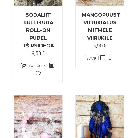
SODALIIT
MANGOPUUST
RULLIKUGA
VIIRUKIALUS
ROLL-ON
MITMELE
PUDEL
VIIRUKILE
5,90
€
TŠIPSIDEGA
6,50
€
Sellel
Vali
tootel
Lisa korvi
on
mitu
varianti.
Valikuid
saab
teha
tootelehel.