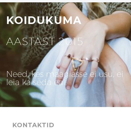
KOIDUKUMA
AASTAST 2015
Need, kes maagiasse ei usu, ei
leia ka seda eal!
KONTAKTID