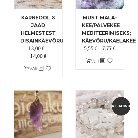
KARNEOOL &
MUST MALA-
JAAD
KEE/PALVEKEE
HELMESTEST
MEDITEERIMISEKS;
DISAINKÄEVÕRU
KÄEVÕRU/KAELAKEE
13,00
€
5,55
€
7,77
€
Hinnavah
–
–
14,00
€
Hinnavahemik:
5,55 €
Sellel
Vali
13,00 €
kuni
Sellel
tootel
Vali
kuni
7,77 €
tootel
on
14,00 €
on
mitu
mitu
varianti.
varianti.
Valikuid
Valikuid
saab
ALLAHINDLUS
saab
teha
teha
tootelehel.
tootelehel.