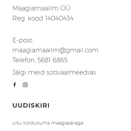
Maagiamaailm OÜ
Reg. kood 14040434
E-post:
maagiamaailm@gmail.com
Telefon: 5681 6865
Jälgi meid sotsiaalmeedias:
UUDISKIRI
Liitu Koidukuma maagiasäraga!