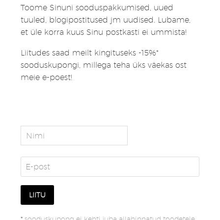
Toome Sinuni sooduspakkumised, uued
tuuled, blogipostitused jm uudised. Lubame,
et üle korra kuus Sinu postkasti ei ummista!
Liitudes saad meilt kingituseks -15%*
sooduskupongi, millega teha üks väekas ost
meie e-poest!
*
sooduskupong ei kehti juba allahinnatud toodetele