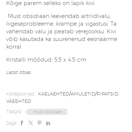
Kõige parem selleks on lapik kivi.
Must obsidiaan leevendab artriidivalu,
liigeseprobleeme, krampe ja vigastusi. Ta
vähendab valu ja peatab verejooksu. Kivi
võib kasutada ka suurenenud eesnäärme
korral.
Kristalli mõõdud: 5,5 x 4.5 cm
Laost otsas
Kategooriad:
KAELAEHTED/AMULETID/RIPATSID
,
VÄEEHTED
Täägid:
must obisidiaan
Jaga: