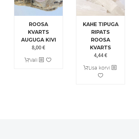
ROOSA
KAHE TIPUGA
KVARTS
RIPATS
AUGUGA KIVI
ROOSA
8,00
€
KVARTS
4,44
€
Algne
Praegune
Sellel
Vali
hind
hind
tootel
Lisa korvi
oli:
on:
on
5,55 €.
4,44 €.
mitu
varianti.
Valikuid
saab
teha
tootelehel.