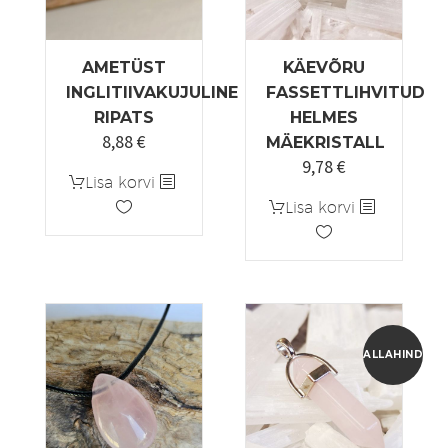
AMETÜST
KÄEVÕRU
INGLITIIVAKUJULINE
FASSETTLIHVITUD
RIPATS
HELMES
8,88
€
MÄEKRISTALL
9,78
€
Algne
Praegune
Lisa korvi
hind
hind
Lisa korvi
oli:
on:
11,50 €.
9,78 €.
ALLAHINDLUS