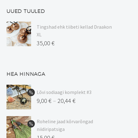
UUED TUULED
Tingshad ehk tiibeti kellad Draakon
XL
35,00
€
HEA HINNAGA
Lõvi sodiaagi komplekt #3
9,00
€
20,44
€
–
Hinnavahemik:
9,00 €
Roheline jaad kõrvarõngad
kuni
niidiripatsiga
20,44 €
Algne
15,00
€