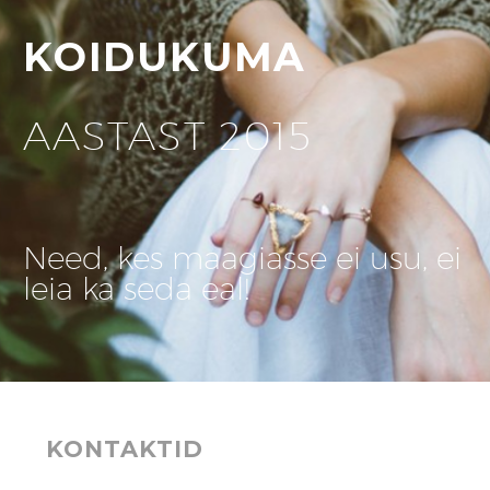
KOIDUKUMA
AASTAST 2015
Need, kes maagiasse ei usu, ei
leia ka seda eal!
KONTAKTID