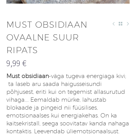
MUST OBSIDIAAN
OVAALNE SUUR
RIPATS
9,99
€
Must obsidiaan
-väga tugeva energiaga kivi;
ta laseb aru saada haigusseisundi
põhjusest, eriti kui on tegemist allasurutud
vihaga…. Eemaldab mürke, lahustab
blokaade ja pingeid nii füüsilises,
emotsionaalses kui energiakehas. On ka
kaitsekristall, seega soovitatav kanda nahaga
kontaktis. Leevendab üliemotsionaalsust.