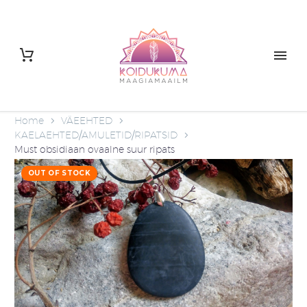
Home
VÄEEHTED
KAELAEHTED/AMULETID/RIPATSID
Must obsidiaan ovaalne suur ripats
OUT OF STOCK