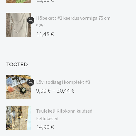
hind
Praegune
oli:
hind
Hõbekett #2 keerdus vormiga 75 cm
925"
17,00 €.
on:
Algne
11,48
€
15,00 €.
hind
Praegune
oli:
hind
13,50 €.
on:
TOOTED
11,48 €.
Lõvi sodiaagi komplekt #3
9,00
€
20,44
€
–
Hinnavahemik:
9,00 €
Tuulekell Kilpkonn kuldsed
kuni
kellukesed
20,44 €
14,90
€