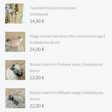
9,00 €
Tuulekell Kilpkonn kuldsed
kuni
kellukesed
20,44 €
14,90
€
Valge nahast käevõru/rihm roosa kvartsiga |
Koidukuma disain
24,00
€
Nahast käerihm Rebane must | Koidukuma
disain
22,00
€
Nahast käerihm Rebane valge | Koidukuma
disain
22,00
€