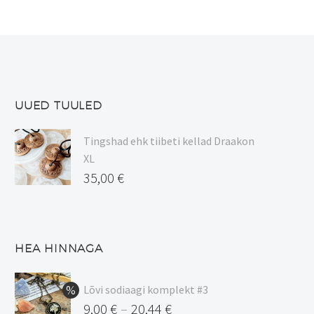
varianti.
varianti.
Valikuid
Valikuid
saab
saab
teha
teha
tootelehel.
tootelehel.
UUED TUULED
Tingshad ehk tiibeti kellad Draakon
XL
35,00
€
HEA HINNAGA
Lõvi sodiaagi komplekt #3
9,00
€
20,44
€
–