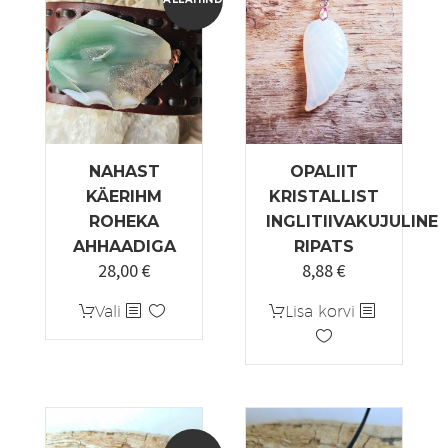
NAHAST
OPALIIT
KÄERIHM
KRISTALLIST
ROHEKA
INGLITIIVAKUJULINE
AHHAADIGA
RIPATS
28,00
€
8,88
€
Algne
Praegune
hind
hind
Sellel
Vali
Lisa korvi
oli:
on:
tootel
35,00 €.
28,00 €.
on
mitu
varianti.
Valikuid