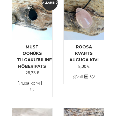
saab
ALLAHINDLUS!
teha
tootelehel.
MUST
ROOSA
OONÜKS
KVARTS
TILGAKUJULINE
AUGUGA KIVI
8,00
€
HÕBERIPATS
28,33
€
Algne
Praegune
Sellel
Vali
hind
hind
tootel
Lisa korvi
oli:
on:
on
33,33 €.
28,33 €.
mitu
varianti.
Valikuid
saab