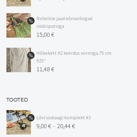
Hinnavahemik:
9,00 €
Roheline jaad kõrvarõngad
kuni
niidiripatsiga
20,44 €
Algne
15,00
€
hind
Praegune
oli:
hind
Hõbekett #2 keerdus vormiga 75 cm
925"
17,00 €.
on:
Algne
11,48
€
15,00 €.
hind
Praegune
oli:
hind
13,50 €.
on:
TOOTED
11,48 €.
Lõvi sodiaagi komplekt #3
9,00
€
20,44
€
–
Hinnavahemik: