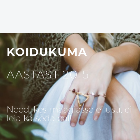
KOIDUKUMA
AASTAST 2015
Need, kes maagiasse ei usu, ei
leia ka seda eal!