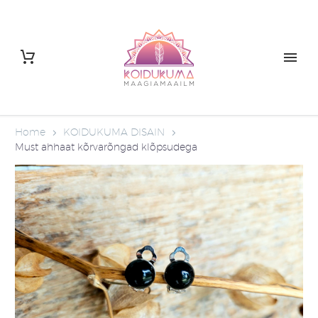
Home
KOIDUKUMA DISAIN
Must ahhaat kõrvarõngad klõpsudega