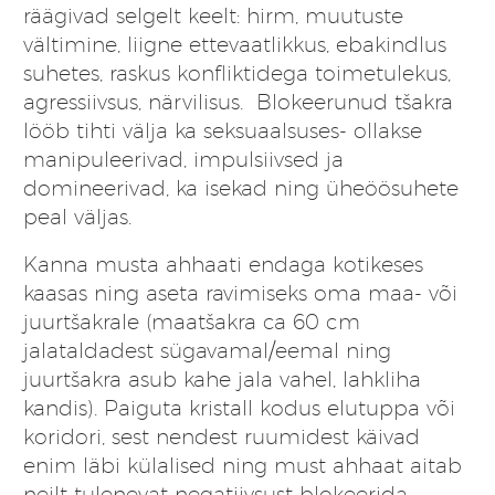
räägivad selgelt keelt: hirm, muutuste
vältimine, liigne ettevaatlikkus, ebakindlus
suhetes, raskus konfliktidega toimetulekus,
agressiivsus, närvilisus. Blokeerunud tšakra
lööb tihti välja ka seksuaalsuses- ollakse
manipuleerivad, impulsiivsed ja
domineerivad, ka isekad ning üheöösuhete
peal väljas.
Kanna musta ahhaati endaga kotikeses
kaasas ning aseta ravimiseks oma maa- või
juurtšakrale (maatšakra ca 60 cm
jalataldadest sügavamal/eemal ning
juurtšakra asub kahe jala vahel, lahkliha
kandis). Paiguta kristall kodus elutuppa või
koridori, sest nendest ruumidest käivad
enim läbi külalised ning must ahhaat aitab
neilt tulenevat negatiivsust blokeerida.