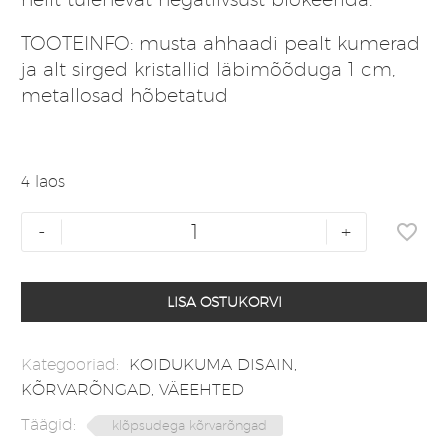
TOOTEINFO: musta ahhaadi pealt kumerad
ja alt sirged kristallid läbimõõduga 1 cm,
metallosad hõbetatud
4 laos
Must
-
+
ahhaat
kõrvarõngad
klõpsudega
LISA OSTUKORVI
kogus
Kategooriad:
KOIDUKUMA DISAIN
,
KÕRVARÕNGAD
,
VÄEEHTED
Täägid:
klõpsudega kõrvarõngad