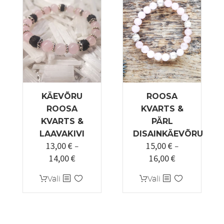
teha
tootelehel.
KÄEVÕRU
ROOSA
ROOSA
KVARTS &
KVARTS &
PÄRL
LAAVAKIVI
DISAINKÄEVÕRU
13,00
€
15,00
€
–
–
14,00
€
16,00
€
Hinnavahemik:
Hinnavahemi
13,00 €
15,00 €
Sellel
Sellel
Vali
Vali
kuni
kuni
tootel
tootel
14,00 €
16,00 €
on
on
mitu
mitu