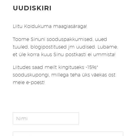
UUDISKIRI
Liitu Koidukuma maagiasäraga!
Toome Sinuni sooduspakkumised, uued
tuuled, blogipostitused jm uudised. Lubame,
et üle korra kuus Sinu postkasti ei ummista!
Liitudes saad meilt kingituseks -15%*
sooduskupongi, millega teha üks väekas ost
meie e-poest!