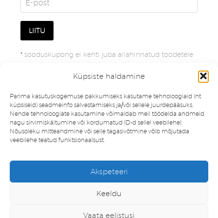
*
sooduskupong ei kehti juba allahinnatud toodetele
Küpsiste haldamine
Parima kasutuskogemuse pakkumiseks kasutame tehnoloogiaid (nt
küpsiseid) seadmeinfo salvestamiseks ja/või sellele juurdepääsuks.
Nende tehnoloogiate kasutamine võimaldab meil töödelda andmeid,
nagu sirvimiskäitumine või kordumatud ID-d sellel veebilehel.
Nõusoleku mitteandmine või selle tagasivõtmine võib mõjutada
veebilehe teatud funktsionaalsust.
Müügitingimused
Privaatsuspoliitika
Akspeteeri
Minu konto
Soovinimekiri
Keeldu
Vaata eelistusi