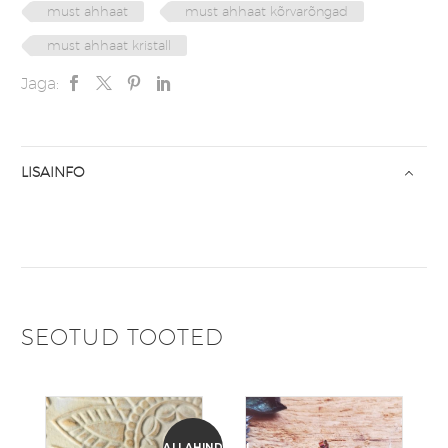
must ahhaat
must ahhaat kõrvarõngad
must ahhaat kristall
Jaga:
LISAINFO
SEOTUD TOOTED
ALLAHINDLUS!