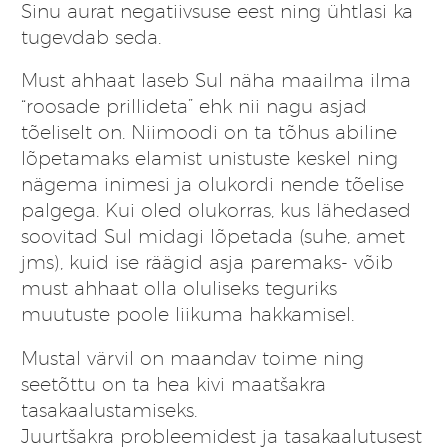
Sinu aurat negatiivsuse eest ning ühtlasi ka
tugevdab seda.
Must ahhaat laseb Sul näha maailma ilma
“roosade prillideta” ehk nii nagu asjad
tõeliselt on. Niimoodi on ta tõhus abiline
lõpetamaks elamist unistuste keskel ning
nägema inimesi ja olukordi nende tõelise
palgega. Kui oled olukorras, kus lähedased
soovitad Sul midagi lõpetada (suhe, amet
jms), kuid ise räägid asja paremaks- võib
must ahhaat olla oluliseks teguriks
muutuste poole liikuma hakkamisel.
Mustal värvil on maandav toime ning
seetõttu on ta hea kivi maatšakra
tasakaalustamiseks.
Juurtšakra probleemidest ja tasakaalutusest