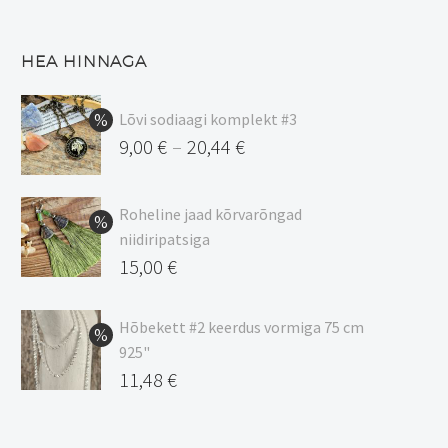
HEA HINNAGA
Lõvi sodiaagi komplekt #3
9,00
€
20,44
€
–
Hinnavahemik:
9,00 €
Roheline jaad kõrvarõngad
kuni
niidiripatsiga
20,44 €
Algne
15,00
€
hind
Praegune
oli:
hind
Hõbekett #2 keerdus vormiga 75 cm
925"
17,00 €.
on:
Algne
11,48
€
15,00 €.
hind
Praegune
oli:
hind