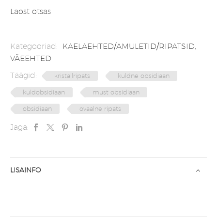
Laost otsas
Kategooriad:
KAELAEHTED/AMULETID/RIPATSID
,
VÄEEHTED
Täägid:
kristallripats
kuldne obsidiaan
kuldobsidiaan
must obsidiaan
obsidiaan
ovaalne ripats
Jaga:
LISAINFO