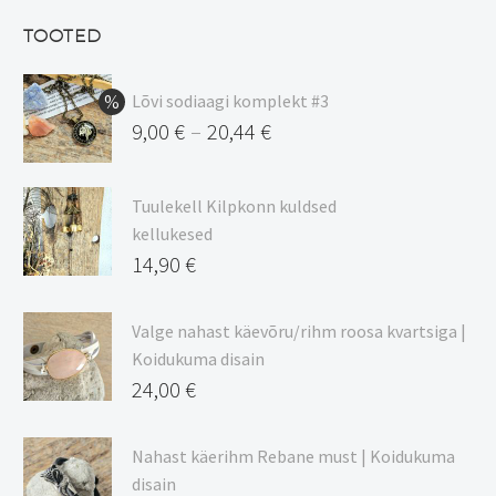
13,50 €.
on:
TOOTED
11,48 €.
Lõvi sodiaagi komplekt #3
9,00
€
20,44
€
–
Hinnavahemik:
9,00 €
Tuulekell Kilpkonn kuldsed
kuni
kellukesed
20,44 €
14,90
€
Valge nahast käevõru/rihm roosa kvartsiga |
Koidukuma disain
24,00
€
Nahast käerihm Rebane must | Koidukuma
disain