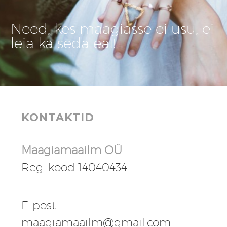
Need, kes maagiasse ei usu, ei
leia ka seda eal!
KONTAKTID
Maagiamaailm OÜ
Reg. kood 14040434
E-post:
maagiamaailm@gmail.com