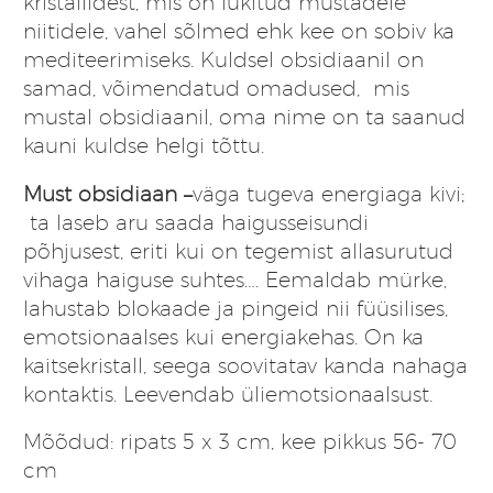
kristallidest, mis on lükitud mustadele
niitidele, vahel sõlmed ehk kee on sobiv ka
mediteerimiseks. Kuldsel obsidiaanil on
samad, võimendatud omadused, mis
mustal obsidiaanil, oma nime on ta saanud
kauni kuldse helgi tõttu.
Must obsidiaan –
väga tugeva energiaga kivi;
ta laseb aru saada haigusseisundi
põhjusest, eriti kui on tegemist allasurutud
vihaga haiguse suhtes…. Eemaldab mürke,
lahustab blokaade ja pingeid nii füüsilises,
emotsionaalses kui energiakehas. On ka
kaitsekristall, seega soovitatav kanda nahaga
kontaktis. Leevendab üliemotsionaalsust.
Mõõdud: ripats 5 x 3 cm, kee pikkus 56- 70
cm