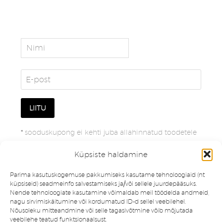
*
sooduskupong ei kehti juba allahinnatud toodetele
Küpsiste haldamine
Parima kasutuskogemuse pakkumiseks kasutame tehnoloogiaid (nt
küpsiseid) seadmeinfo salvestamiseks ja/või sellele juurdepääsuks.
Nende tehnoloogiate kasutamine võimaldab meil töödelda andmeid,
nagu sirvimiskäitumine või kordumatud ID-d sellel veebilehel.
Nõusoleku mitteandmine või selle tagasivõtmine võib mõjutada
veebilehe teatud funktsionaalsust.