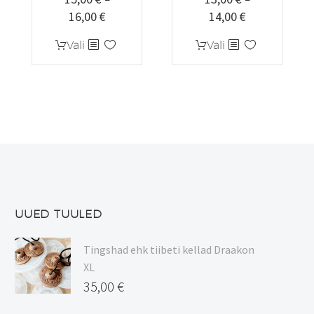
16,00
€
14,00
€
Hinnavahemik:
Hinnavahemi
15,00 €
13,00 €
Sellel
Sellel
Vali
Vali
kuni
kuni
tootel
tootel
16,00 €
14,00 €
on
on
mitu
mitu
varianti.
varianti.
Valikuid
Valikuid
saab
saab
teha
teha
tootelehel.
tootelehel.
UUED TUULED
Tingshad ehk tiibeti kellad Draakon
XL
35,00
€