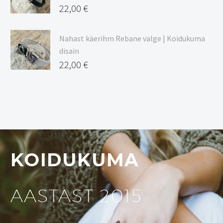
22,00
€
Nahast käerihm Rebane valge | Koidukuma
disain
22,00
€
KOIDUKUMA
AASTAST 2015