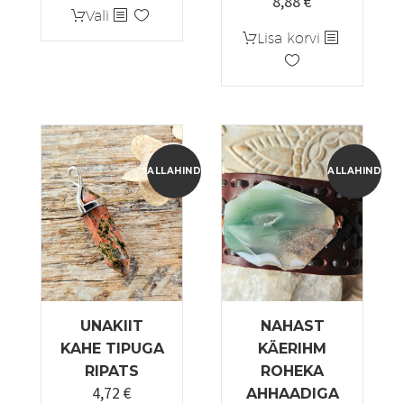
8,88
€
Sellel
Vali
tootel
Lisa korvi
on
mitu
varianti.
Valikuid
saab
teha
ALLAHINDLUS!
ALLAHINDLUS
tootelehel.
UNAKIIT
NAHAST
KAHE TIPUGA
KÄERIHM
RIPATS
ROHEKA
4,72
€
Algne
Praegune
AHHAADIGA