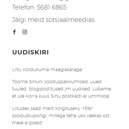
Telefon: 5681 6865
Jälgi meid sotsiaalmeedias:
UUDISKIRI
Liitu Koidukuma maagiasäraga!
Toome Sinuni sooduspakkumised, uued
tuuled, blogipostitused jm uudised. Lubame,
et üle korra kuus Sinu postkasti ei ummista!
Liitudes saad meilt kingituseks -15%*
sooduskupongi, millega teha üks väekas ost
meie e-poest!