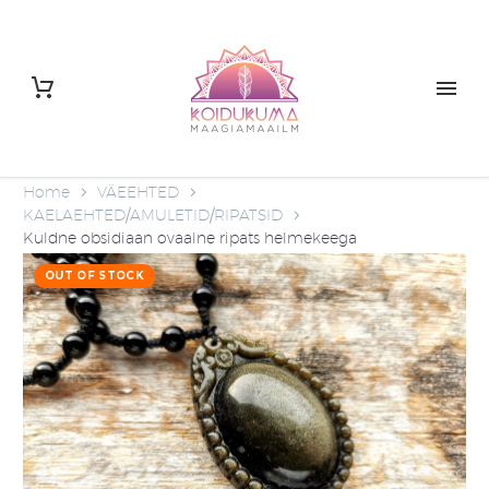
Home
VÄEEHTED
KAELAEHTED/AMULETID/RIPATSID
Kuldne obsidiaan ovaalne ripats helmekeega
OUT OF STOCK