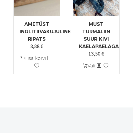
AMETÜST
MUST
INGLITIIVAKUJULINE
TURMALIIN
RIPATS
SUUR KIVI
8,88
€
KAELAPAELAGA
13,50
€
Lisa korvi
Sellel
Vali
tootel
on
mitu
varianti.
Valikuid
saab
teha
tootelehel.