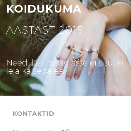
KOIDUKUMA
AASTAST 2015
Need, kes maagiasse ei usu, ei
leia ka seda eal!
KONTAKTID