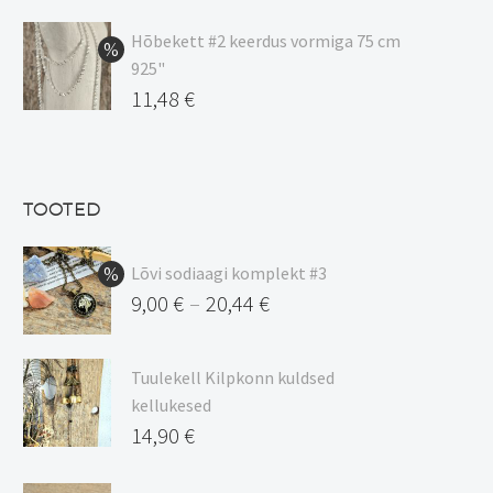
hind
Praegune
oli:
hind
Hõbekett #2 keerdus vormiga 75 cm
925"
17,00 €.
on:
Algne
11,48
€
15,00 €.
hind
Praegune
oli:
hind
13,50 €.
on:
TOOTED
11,48 €.
Lõvi sodiaagi komplekt #3
9,00
€
20,44
€
–
Hinnavahemik:
9,00 €
Tuulekell Kilpkonn kuldsed
kuni
kellukesed
20,44 €
14,90
€