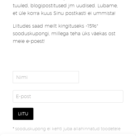
tuuled, blogipostitused jm uudised. Lubame,
et üle korra kuus Sinu postkasti ei ummista!
Liitudes saad meilt kingituseks -15%*
sooduskupongi, millega teha üks väekas ost
meie e-poest!
*
sooduskupong ei kehti juba allahinnatud toodetele