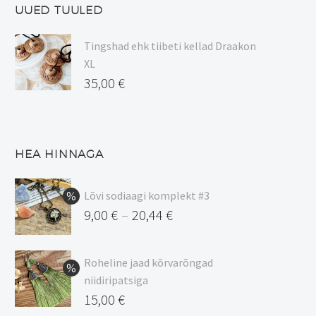
UUED TUULED
Tingshad ehk tiibeti kellad Draakon
XL
35,00
€
HEA HINNAGA
Lõvi sodiaagi komplekt #3
9,00
€
20,44
€
–
Hinnavahemik:
9,00 €
Roheline jaad kõrvarõngad
kuni
niidiripatsiga
20,44 €
Algne
15,00
€