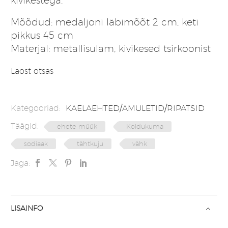
Mõõdud: medaljoni läbimõõt 2 cm, keti
pikkus 45 cm
Materjal: metallisulam, kivikesed tsirkoonist
Laost otsas
Kategooriad:
KAELAEHTED/AMULETID/RIPATSID
Täägid:
ehete müük
Koidukuma
sodiaak
tähtkuju
vähk
Jaga:
LISAINFO