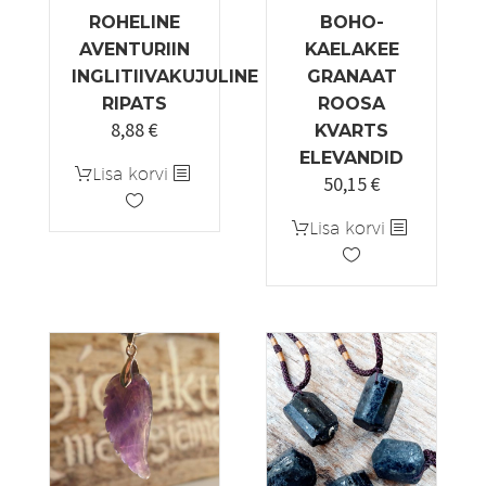
ROHELINE
BOHO-
AVENTURIIN
KAELAKEE
INGLITIIVAKUJULINE
GRANAAT
RIPATS
ROOSA
8,88
€
KVARTS
ELEVANDID
Lisa korvi
50,15
€
Algne
Praegune
hind
hind
Lisa korvi
oli:
on:
59,00 €.
50,15 €.