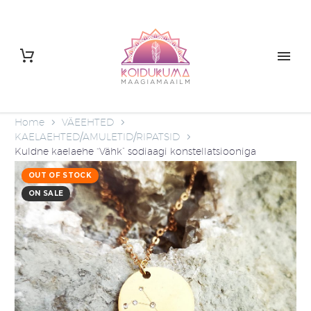
Home
VÄEEHTED
KAELAEHTED/AMULETID/RIPATSID
Kuldne kaelaehe “Vähk” sodiaagi konstellatsiooniga
OUT OF STOCK
ON SALE