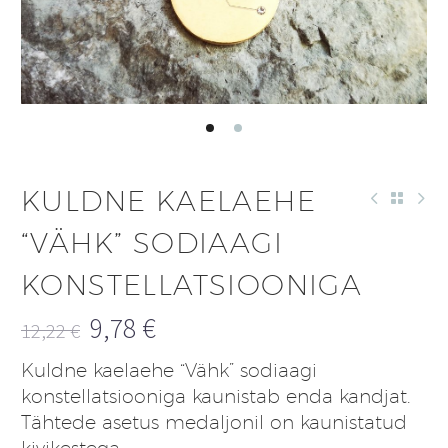
KULDNE KAELAEHE
“VÄHK” SODIAAGI
KONSTELLATSIOONIGA
9,78
€
12,22
€
Algne
Praegune
Kuldne kaelaehe “Vähk” sodiaagi
hind
hind
konstellatsiooniga kaunistab enda kandjat.
oli:
on:
Tähtede asetus medaljonil on kaunistatud
12,22 €.
9,78 €.
kivikestega.