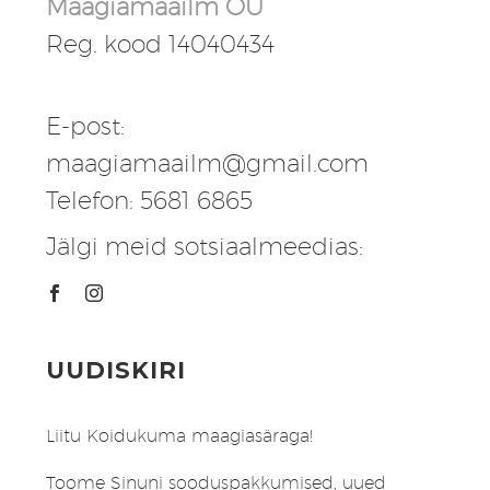
Maagiamaailm OÜ
Reg. kood 14040434
E-post:
maagiamaailm@gmail.com
Telefon: 5681 6865
Jälgi meid sotsiaalmeedias:
UUDISKIRI
Liitu Koidukuma maagiasäraga!
Toome Sinuni sooduspakkumised, uued