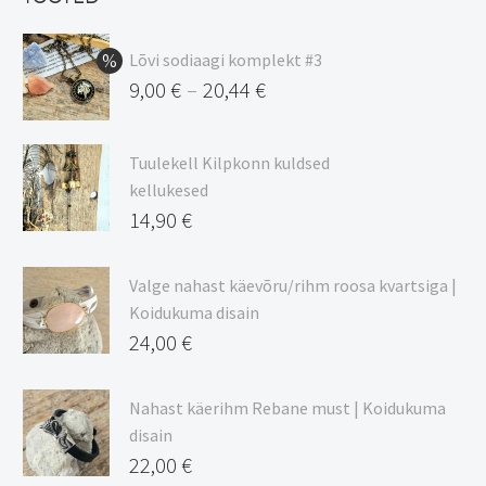
11,48 €.
Lõvi sodiaagi komplekt #3
9,00
€
20,44
€
–
Hinnavahemik:
9,00 €
Tuulekell Kilpkonn kuldsed
kuni
kellukesed
20,44 €
14,90
€
Valge nahast käevõru/rihm roosa kvartsiga |
Koidukuma disain
24,00
€
Nahast käerihm Rebane must | Koidukuma
disain
22,00
€