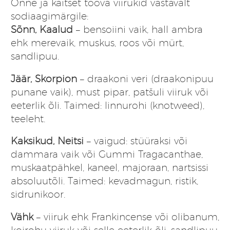
Õnne ja kaitset toova viirukid vastavalt
sodiaagimärgile:
Sõnn, Kaalud
– bensoiini vaik, hall ambra
ehk merevaik, muskus, roos või mürt,
sandlipuu.
Jäär, Skorpion
– draakoni veri (draakonipuu
punane vaik), must pipar, patšuli viiruk või
eeterlik õli. Taimed: linnurohi (knotweed),
teeleht.
Kaksikud, Neitsi
– vaigud: stüüraksi või
dammara vaik või Gummi Tragacanthae,
muskaatpähkel, kaneel, majoraan, nartsissi
absoluutõli. Taimed: kevadmagun, ristik,
sidrunikoor.
Vähk
– viiruk ehk Frankincense või olibanum,