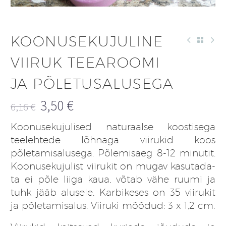
KOONUSEKUJULINE
VIIRUK TEEAROOMI
JA PÕLETUSALUSEGA
3,50
€
6,16
€
Algne
Praegune
Koonusekujulised naturaalse koostisega
hind
hind
teelehtede lõhnaga viirukid koos
oli:
on:
põletamisalusega. Põlemisaeg 8-12 minutit.
6,16 €.
3,50 €.
Koonusekujulist viirukit on mugav kasutada-
ta ei põle liiga kaua, võtab vähe ruumi ja
tuhk jääb alusele. Karbikeses on 35 viirukit
ja põletamisalus. Viiruki mõõdud: 3 x 1,2 cm.