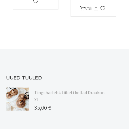
Sellel
Vali
tootel
on
mitu
varianti.
Valikuid
saab
teha
tootelehel.
UUED TUULED
Tingshad ehk tiibeti kellad Draakon
XL
35,00
€