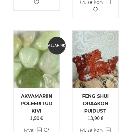
Lisa korvi
ALLAHINDLUS!
AKVAMARIIN
FENG SHUI
POLEERITUD
DRAAKON
KIVI
PUIDUST
1,90
€
13,90
€
Algne
Praegune
hind
hind
Sellel
Vali
Lisa korvi