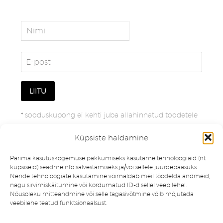
*
sooduskupong ei kehti juba allahinnatud toodetele
Küpsiste haldamine
Parima kasutuskogemuse pakkumiseks kasutame tehnoloogiaid (nt
küpsiseid) seadmeinfo salvestamiseks ja/või sellele juurdepääsuks.
Nende tehnoloogiate kasutamine võimaldab meil töödelda andmeid,
nagu sirvimiskäitumine või kordumatud ID-d sellel veebilehel.
Nõusoleku mitteandmine või selle tagasivõtmine võib mõjutada
veebilehe teatud funktsionaalsust.
Müügitingimused
Privaatsuspoliitika