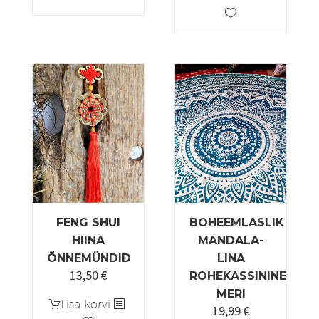
oli:
on:
tootel
2,70 €.
1,90 €.
on
mitu
varianti.
Valikuid
saab
teha
tootelehel.
FENG SHUI
BOHEEMLASLIK
HIINA
MANDALA-
ÕNNEMÜNDID
LINA
13,50
€
ROHEKASSININE
MERI
Lisa korvi
19,99
€