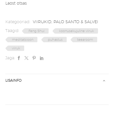
Laost otsas
Kategooriad:
VIIRUKID, PALO SANTO & SALVEI
Täägid:
Feng Shui
koonusekujuline viiruk
meditatsioon
puhastus
teearoom
viiruk
Jaga:
LISAINFO