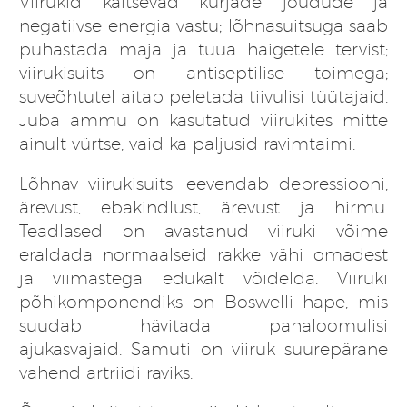
Viirukid kaitsevad kurjade jõudude ja
negatiivse energia vastu; lõhnasuitsuga saab
puhastada maja ja tuua haigetele tervist;
viirukisuits on antiseptilise toimega;
suveõhtutel aitab peletada tiivulisi tüütajaid.
Juba ammu on kasutatud viirukites mitte
ainult vürtse, vaid ka paljusid ravimtaimi.
Lõhnav viirukisuits leevendab depressiooni,
ärevust, ebakindlust, ärevust ja hirmu.
Teadlased on avastanud viiruki võime
eraldada normaalseid rakke vähi omadest
ja viimastega edukalt võidelda. Viiruki
põhikomponendiks on Boswelli hape, mis
suudab hävitada pahaloomulisi
ajukasvajaid. Samuti on viiruk suurepärane
vahend artriidi raviks.