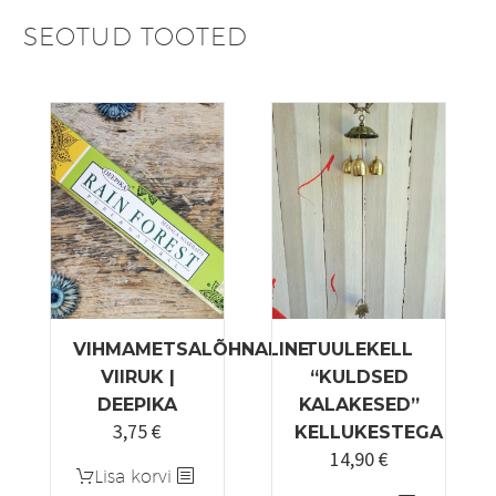
SEOTUD TOOTED
VIHMAMETSALÕHNALINE
TUULEKELL
VIIRUK |
“KULDSED
DEEPIKA
KALAKESED”
3,75
€
KELLUKESTEGA
14,90
€
Lisa korvi