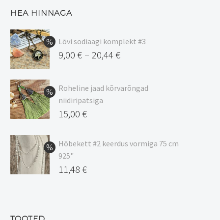
HEA HINNAGA
Lõvi sodiaagi komplekt #3
9,00
€
20,44
€
–
Hinnavahemik:
9,00 €
Roheline jaad kõrvarõngad
kuni
niidiripatsiga
20,44 €
Algne
15,00
€
hind
Praegune
oli:
hind
Hõbekett #2 keerdus vormiga 75 cm
925"
17,00 €.
on:
Algne
11,48
€
15,00 €.
hind
Praegune
oli:
hind
13,50 €.
on:
TOOTED