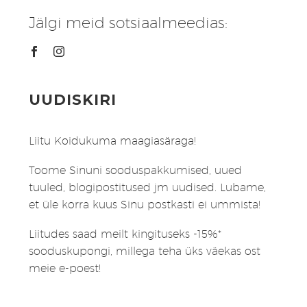
Jälgi meid sotsiaalmeedias:
UUDISKIRI
Liitu Koidukuma maagiasäraga!
Toome Sinuni sooduspakkumised, uued
tuuled, blogipostitused jm uudised. Lubame,
et üle korra kuus Sinu postkasti ei ummista!
Liitudes saad meilt kingituseks -15%*
sooduskupongi, millega teha üks väekas ost
meie e-poest!