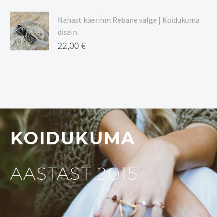
Nahast käerihm Rebane valge | Koidukuma
disain
22,00
€
KOIDUKUMA
AASTAST 2015