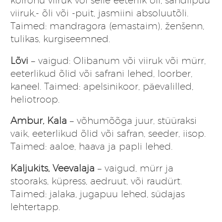
koirohu viiruk või selle eeterlik õli, sandlipuu
viiruk,- õli või -puit, jasmiini absoluutõli.
Taimed: mandragora (emastaim), ženšenn,
tulikas, kurgiseemned.
Lõvi
– vaigud: Olibanum või viiruk või mürr,
eeterlikud õlid või safrani lehed, loorber,
kaneel. Taimed: apelsinikoor, päevalilled,
heliotroop.
Ambur, Kala
– võhumõõga juur, stüüraksi
vaik, eeterlikud õlid või safran, seeder, iisop.
Taimed: aaloe, haava ja papli lehed.
Kaljukits, Veevalaja
– vaigud, mürr ja
stooraks, küpress, aedruut, või raudürt.
Taimed: jalaka, jugapuu lehed, südajas
lehtertapp.