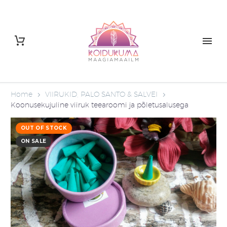
Home
VIIRUKID, PALO SANTO & SALVEI
Koonusekujuline viiruk teearoomi ja põletusalusega
OUT OF STOCK
ON SALE