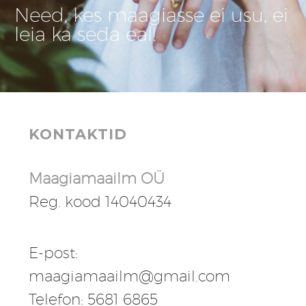
Need, kes maagiasse ei usu, ei
leia ka seda eal!
KONTAKTID
Maagiamaailm OÜ
Reg. kood 14040434
E-post:
maagiamaailm@gmail.com
Telefon: 5681 6865