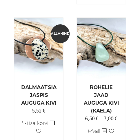
on
tootel
8,50 €
mitu
on
varianti.
mitu
Valikuid
varianti.
saab
Valikuid
ALLAHINDLUS!
teha
saab
tootelehel.
teha
tootelehel.
DALMAATSIA
ROHELIE
JASPIS
JAAD
AUGUGA KIVI
AUGUGA KIVI
5,52
€
Algne
Praegune
(KAELA)
6,50
€
7,00
€
hind
hind
Hinnavah
–
Lisa korvi
oli:
on:
6,50 €
Sellel
Vali
6,90 €.
5,52 €.
kuni
tootel