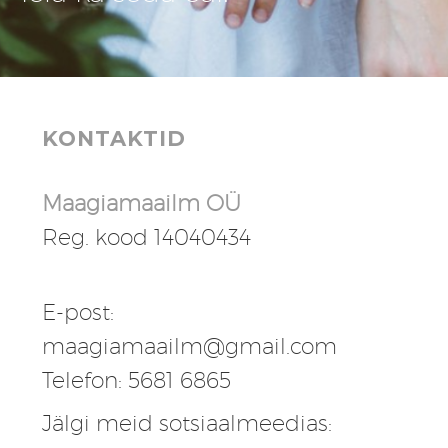
KONTAKTID
Maagiamaailm OÜ
Reg. kood 14040434
E-post:
maagiamaailm@gmail.com
Telefon: 5681 6865
Jälgi meid sotsiaalmeedias: