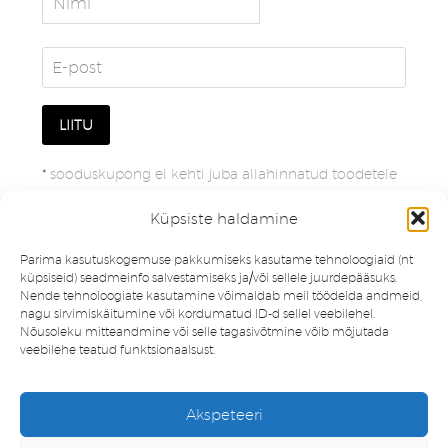
*
sooduskupong ei kehti juba allahinnatud toodetele
Küpsiste haldamine
Parima kasutuskogemuse pakkumiseks kasutame tehnoloogiaid (nt
küpsiseid) seadmeinfo salvestamiseks ja/või sellele juurdepääsuks.
Nende tehnoloogiate kasutamine võimaldab meil töödelda andmeid,
nagu sirvimiskäitumine või kordumatud ID-d sellel veebilehel.
Nõusoleku mitteandmine või selle tagasivõtmine võib mõjutada
veebilehe teatud funktsionaalsust.
Müügitingimused
Privaatsuspoliitika
Akspeteeri