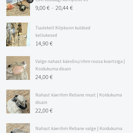
9,00
€
20,44
€
–
Hinnavahemik:
9,00 €
Tuulekell Kilpkonn kuldsed
kuni
kellukesed
20,44 €
14,90
€
Valge nahast käevõru/rihm roosa kvartsiga |
Koidukuma disain
24,00
€
Nahast käerihm Rebane must | Koidukuma
disain
22,00
€
Nahast käerihm Rebane valge | Koidukuma