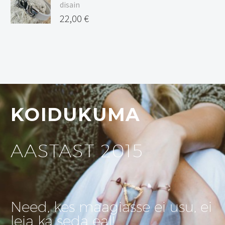
disain
22,00
€
KOIDUKUMA
AASTAST 2015
Need, kes maagiasse ei usu, ei
leia ka seda eal!