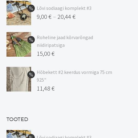
Lõvi sodiaagi komplekt #3
9,00
€
20,44
€
–
Hinnavahemik:
9,00 €
Roheline jaad kõrvarõngad
kuni
niidiripatsiga
20,44 €
Algne
15,00
€
hind
Praegune
oli:
hind
Hõbekett #2 keerdus vormiga 75 cm
925"
17,00 €.
on:
Algne
11,48
€
15,00 €.
hind
Praegune
oli:
hind
13,50 €.
on:
TOOTED
11,48 €.
Lõvi sodiaagi komplekt #3