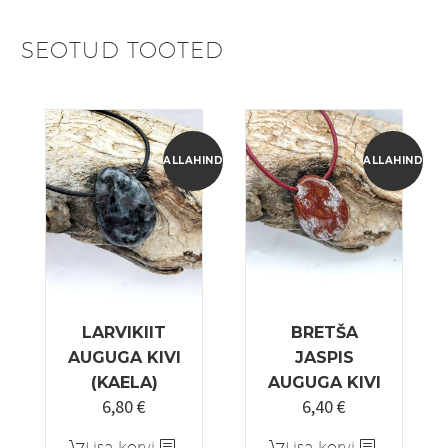
SEOTUD TOOTED
ALLAHINDLUS!
ALLAHINDLUS
LARVIKIIT
BRETŠA
AUGUGA KIVI
JASPIS
(KAELA)
AUGUGA KIVI
6,80
€
6,40
€
Algne
Praegune
Algne
Praegune
hind
hind
hind
hind
Lisa korvi
Lisa korvi