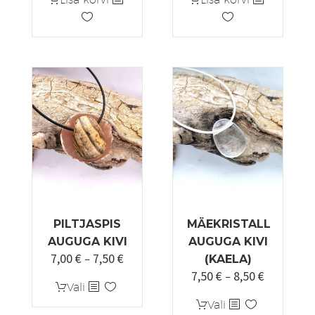
oli:
on:
oli:
on:
8,50 €.
6,80 €.
8,00 €.
6,40 €.
PILTJASPIS
MÄEKRISTALL
AUGUGA KIVI
AUGUGA KIVI
7,00
€
7,50
€
Hinnavahemik:
–
(KAELA)
7,50
€
8,50
€
7,00 €
Hinnavah
–
Sellel
Vali
kuni
7,50 €
tootel
Sellel
Vali
7,50 €
kuni