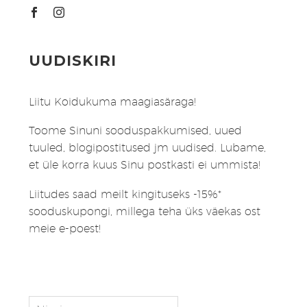
UUDISKIRI
Liitu Koidukuma maagiasäraga!
Toome Sinuni sooduspakkumised, uued
tuuled, blogipostitused jm uudised. Lubame,
et üle korra kuus Sinu postkasti ei ummista!
Liitudes saad meilt kingituseks -15%*
sooduskupongi, millega teha üks väekas ost
meie e-poest!