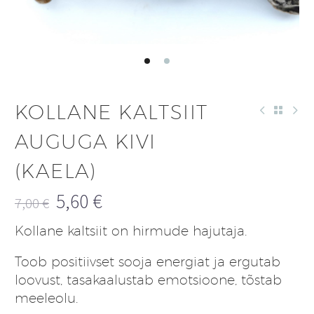
KOLLANE KALTSIIT
AUGUGA KIVI
(KAELA)
5,60
€
7,00
€
Algne
Praegune
Kollane kaltsiit on hirmude hajutaja.
hind
hind
oli:
on:
Toob positiivset sooja energiat ja ergutab
7,00 €.
5,60 €.
loovust, tasakaalustab emotsioone, tõstab
meeleolu.