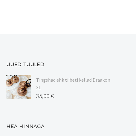
7,00 €
on
mitu
varianti.
Valikuid
saab
teha
tootelehel.
UUED TUULED
Tingshad ehk tiibeti kellad Draakon
XL
35,00
€
HEA HINNAGA