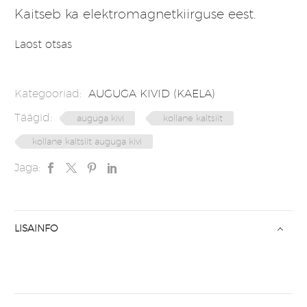
Kaitseb ka elektromagnetkiirguse eest.
Laost otsas
Kategooriad:
AUGUGA KIVID (KAELA)
Täägid:
auguga kivi
kollane kaltsiit
kollane kaltsiit auguga kivi
Jaga:
LISAINFO