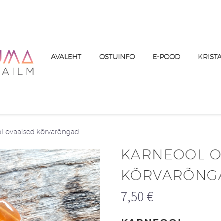
AVALEHT
OSTUINFO
E-POOD
KRIST
l ovaalsed kõrvarõngad
KARNEOOL O
KÕRVARÕNG
7,50
€