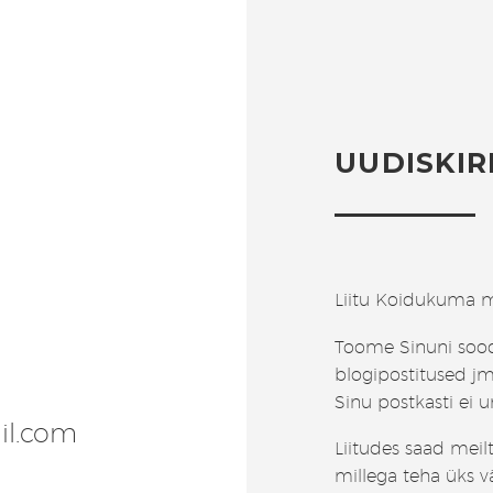
UUDISKIR
Liitu Koidukuma m
Toome Sinuni soo
blogipostitused jm
Sinu postkasti ei 
il.com
Liitudes saad meil
millega teha üks v