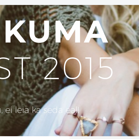
UKUMA
ST 2015
ei leia ka seda eal!