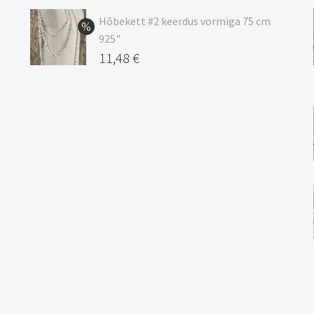
oli:
hind
Hõbekett #2 keerdus vormiga 75 cm
925"
17,00 €.
on:
Algne
11,48
€
15,00 €.
hind
Praegune
oli:
hind
13,50 €.
on:
11,48 €.