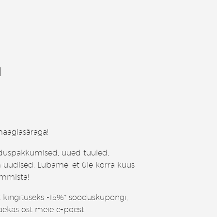
I
aagiasäraga!
duspakkumised, uued tuuled,
 uudised. Lubame, et üle korra kuus
ummista!
t kingituseks -15%* sooduskupongi,
äekas ost meie e-poest!