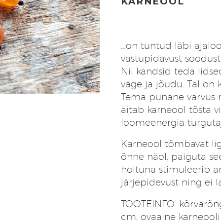
KARNEOOL
…on tuntud läbi ajaloo
vastupidavust soodustava
Nii kandsid teda iidse
väge ja jõudu. Tal on 
Tema punane värvus r
aitab karneool tõsta vi
loomeenergia turgutaj
Karneool tõmbavat ligi
õnne näol, paiguta se
hoituna stimuleerib a
järjepidevust ning ei l
TOOTEINFO: kõrvarõng
cm, ovaalne karneooli k