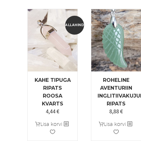
ALLAHINDLUS!
KAHE TIPUGA
ROHELINE
RIPATS
AVENTURIIN
ROOSA
INGLITIIVAKUJU
KVARTS
RIPATS
4,44
€
8,88
€
Algne
Praegune
hind
hind
Lisa korvi
Lisa korvi
oli:
on:
5,55 €.
4,44 €.