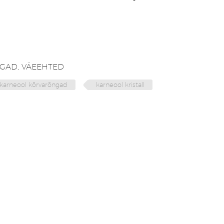
GAD
,
VÄEEHTED
karneool kõrvarõngad
karneool kristall