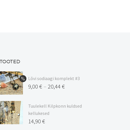
7,90 €
on
mitu
varianti.
Valikuid
saab
teha
tootelehel.
TOOTED
Lõvi sodiaagi komplekt #3
9,00
€
20,44
€
–
Hinnavahemik:
9,00 €
Tuulekell Kilpkonn kuldsed
kuni
kellukesed
20,44 €
14,90
€