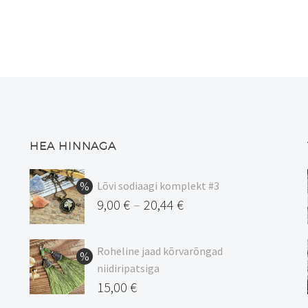
18,00 €
14,00 €
on
on
mitu
mitu
varianti.
varianti.
Valikuid
Valikuid
saab
saab
teha
teha
tootelehel.
tootelehel.
HEA HINNAGA
Lõvi sodiaagi komplekt #3
9,00
€
20,44
€
–
Hinnavahemik:
9,00 €
Roheline jaad kõrvarõngad
kuni
niidiripatsiga
20,44 €
Algne
15,00
€
hind
Praegune