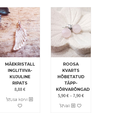
MÄEKRISTALL
ROOSA
INGLITIIVA-
KVARTS
KUJULINE
HÕBETATUD
RIPATS
TÄPP-
8,88
€
KÕRVARÕNGAD
5,90
€
7,90
€
k:
Hinnavahemik:
–
Lisa korvi
5,90 €
Sellel
Vali
kuni
tootel