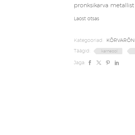
pronksikarva metallist
Laost otsas
Kategooriad:
KÕRVARÕN
Täägid:
karneool
Jaga: