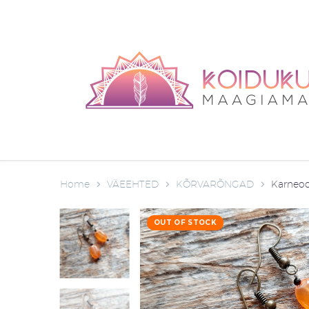
Home
VÄEEHTED
KÕRVARÕNGAD
Karneoo
OUT OF STOCK