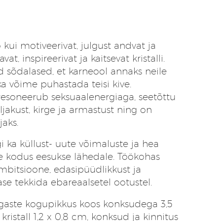
 kui motiveerivat, julgust andvat ja
t, inspireerivat ja kaitsevat kristalli.
d sõdalased, et karneool annaks neile
ka võime puhastada teisi kive.
esoneerub seksuaalenergiaga, seetõttu
ljakust, kirge ja armastust ning on
aks.
 ka küllust- uute võimaluste ja hea
e kodus eesukse lähedale. Töökohas
mbitsioone, edasipüüdlikkust ja
ase tekkida ebareaalsetel ootustel.
aste kogupikkus koos konksudega 3,5
ristall 1,2 x 0,8 cm, konksud ja kinnitus