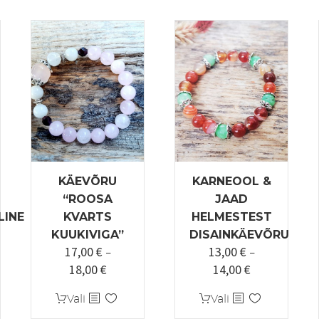
KÄEVÕRU
KARNEOOL &
“ROOSA
JAAD
LINE
KVARTS
HELMESTEST
KUUKIVIGA”
DISAINKÄEVÕRU
17,00
€
13,00
€
–
–
18,00
€
14,00
€
Hinnavahemik:
Hinnavahemi
17,00 €
13,00 €
Sellel
Sellel
Vali
Vali
kuni
kuni
tootel
tootel