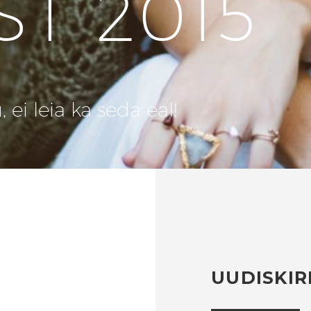
ST 2015
ei leia ka seda eal!
UUDISKIR