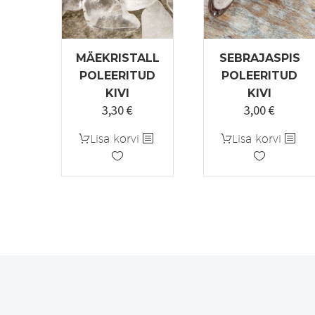
MÄEKRISTALL
SEBRAJASPIS
POLEERITUD
POLEERITUD
KIVI
KIVI
3,30
€
3,00
€
Algne
Praegune
Algne
Praegu
hind
hind
hind
hind
Lisa korvi
Lisa korvi
oli:
on:
oli:
on:
3,90 €.
3,30 €.
3,50 €.
3,00 €.