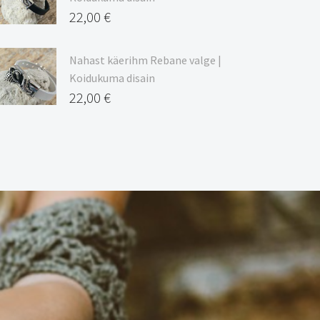
22,00
€
Nahast käerihm Rebane valge |
Koidukuma disain
22,00
€