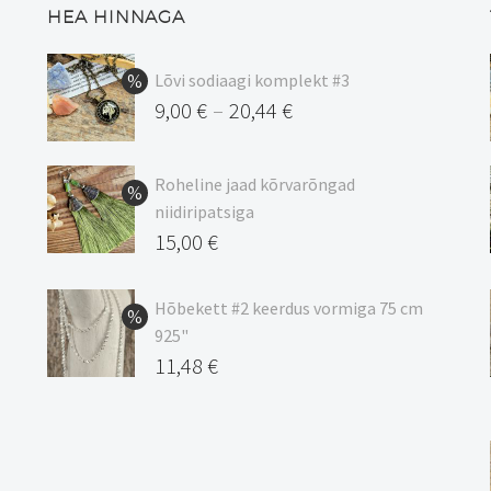
HEA HINNAGA
Lõvi sodiaagi komplekt #3
9,00
€
20,44
€
–
Hinnavahemik:
9,00 €
Roheline jaad kõrvarõngad
kuni
niidiripatsiga
20,44 €
Algne
15,00
€
hind
Praegune
oli:
hind
Hõbekett #2 keerdus vormiga 75 cm
925"
17,00 €.
on:
Algne
11,48
€
15,00 €.
hind
Praegune
oli:
hind
13,50 €.
on: