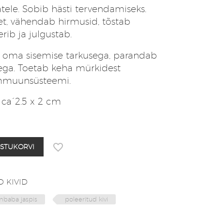
atele. Sobib hästi tervendamiseks.
, vähendab hirmusid, tõstab
rib ja julgustab.
 oma sisemise tarkusega, parandab
tega. Toetab keha mürkidest
immuunsüsteemi.
a´2.5 x 2 cm
OSTUKORVI
 KIVID
baba jaspis
poleeritud kivi