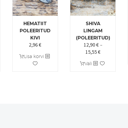
HEMATIIT
SHIVA
POLEERITUD
LINGAM
KIVI
(POLEERITUD)
2,96
€
12,90
€
ne
Algne
Praegune
–
15,55
€
hind
hind
Hinnavahemi
Lisa korvi
oli:
on:
12,90 €
Sellel
Vali
3,70 €.
2,96 €.
kuni
tootel
15,55 €
on
mitu
varianti.
Valikuid
saab
teha
tootelehel.