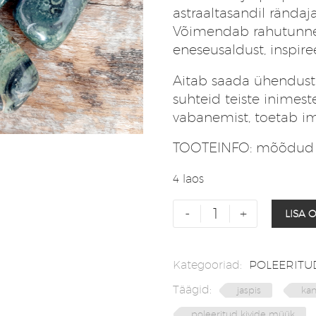
hind
hind
astraaltasandil rändaj
oli:
on:
Võimendab rahutunnet
3,50 €.
3,00 €.
eneseusaldust, inspiree
Aitab saada ühendust
suhteid teiste inimes
vabanemist, toetab 
TOOTEINFO: mõõdud c
4 laos
Kambaba
-
+
LISA 
jaspis
poleeritud
kivi
Kategooriad:
POLEERITUD
kogus
Täägid:
jaspis
kam
poleeritud kivide müük