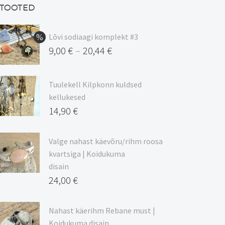
TOOTED
Lõvi sodiaagi komplekt #3
9,00
€
20,44
€
–
Hinnavahemik:
9,00 €
Tuulekell Kilpkonn kuldsed
kuni
kellukesed
20,44 €
14,90
€
Valge nahast käevõru/rihm roosa
kvartsiga | Koidukuma
disain
24,00
€
Nahast käerihm Rebane must |
Koidukuma disain