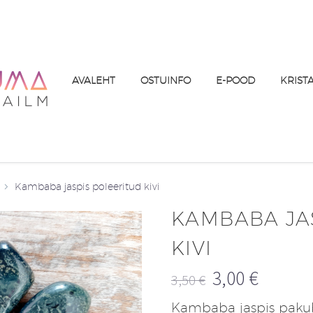
AVALEHT
OSTUINFO
E-POOD
KRIST
Kambaba jaspis poleeritud kivi
KAMBABA JA
KIVI
3,00
€
3,50
€
Algne
Praegune
Kambaba jaspis pakub 