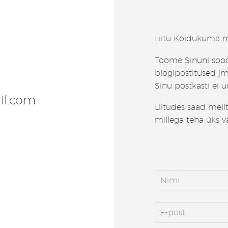
Liitu Koidukuma m
Toome Sinuni soo
blogipostitused jm
Sinu postkasti ei 
il.com
Liitudes saad meil
millega teha üks v