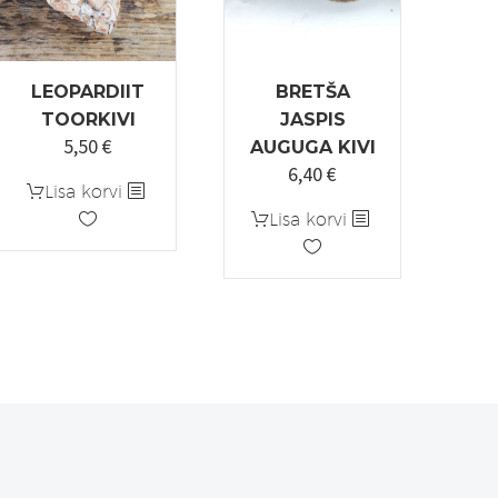
LEOPARDIIT
BRETŠA
TOORKIVI
JASPIS
5,50
€
AUGUGA KIVI
6,40
€
Algne
Praegune
Lisa korvi
k:
hind
hind
Lisa korvi
oli:
on:
8,00 €.
6,40 €.