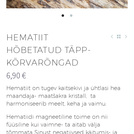
HEMATIIT
HÕBETATUD TÄPP-
KÕRVARÕNGAD
6,90
€
Hematiit on tugev kaitsekivi ja ühtlasi hea
maandaja- maatšakra kristall; ta
harmoniseerib meelt, keha ja vaimu.
Hematiidi magneetiline toime on nii
füüsiline kui vaimne- ta aitab välja
tõmmata Sinust negatiivsed käitumis- ja