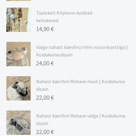
Hinnavahemik:
9,00 €
Tuulekell Kilpkonn kuldsed
kuni
kellukesed
20,44 €
14,90
€
Valge nahast käevõru/rihm roosa kvartsiga |
Koidukuma disain
24,00
€
Nahast käerihm Rebane must | Koidukuma
disain
22,00
€
Nahast käerihm Rebane valge | Koidukuma
disain
22,00
€