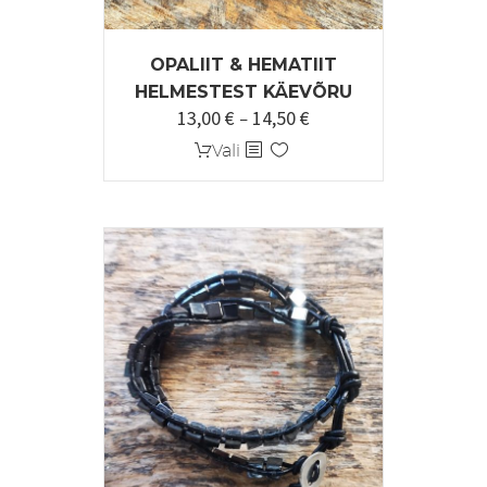
OPALIIT & HEMATIIT
HELMESTEST KÄEVÕRU
13,00
€
14,50
€
Hinnavahemik:
–
13,00 €
Sellel
Vali
kuni
tootel
14,50 €
on
mitu
varianti.
Valikuid
saab
teha
tootelehel.