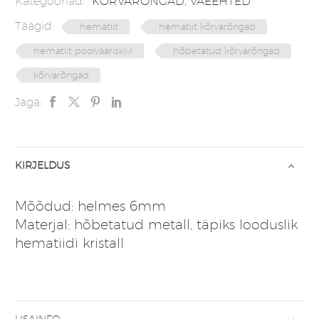
Kategooriad:
KÕRVARÕNGAD
,
VÄEEHTED
Täägid:
hematiit
hematiit kõrvarõngad
hematiit poolvääriskivi
hõbetatud kõrvarõngad
kõrvarõngad
Jaga:
KIRJELDUS
Mõõdud: helmes 6mm
Materjal: hõbetatud metall, täpiks looduslik
hematiidi kristall