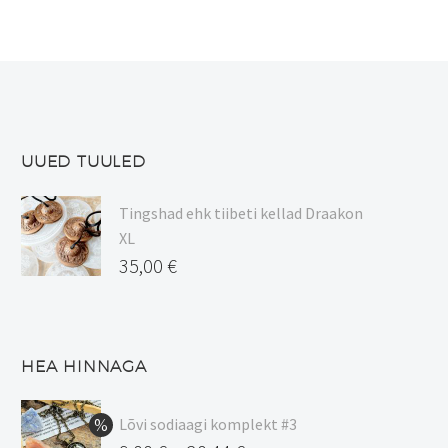
saab
teha
tootelehel.
UUED TUULED
Tingshad ehk tiibeti kellad Draakon
XL
35,00
€
HEA HINNAGA
Lõvi sodiaagi komplekt #3