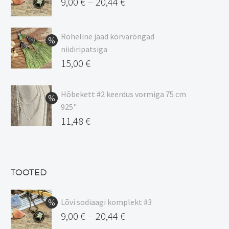
9,00
€
20,44
€
–
Hinnavahemik:
9,00 €
Roheline jaad kõrvarõngad
kuni
niidiripatsiga
20,44 €
Algne
15,00
€
hind
Praegune
oli:
hind
Hõbekett #2 keerdus vormiga 75 cm
925"
17,00 €.
on:
Algne
11,48
€
15,00 €.
hind
Praegune
oli:
hind
13,50 €.
on:
TOOTED
11,48 €.
Lõvi sodiaagi komplekt #3
9,00
€
20,44
€
–