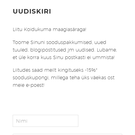
UUDISKIRI
Liitu Koidukuma maagiasäraga!
Toome Sinuni sooduspakkumised, uued
tuuled, blogipostitused jm uudised. Lubame,
et üle korra kuus Sinu postkasti ei ummista!
Liitudes saad meilt kingituseks -15%*
sooduskupongi, millega teha üks väekas ost
meie e-poest!