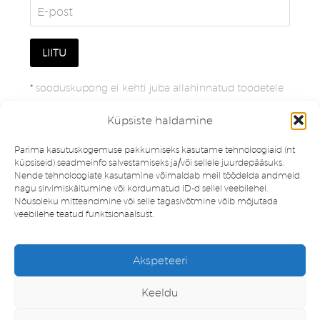
*
sooduskupong ei kehti juba allahinnatud toodetele
Küpsiste haldamine
Parima kasutuskogemuse pakkumiseks kasutame tehnoloogiaid (nt
küpsiseid) seadmeinfo salvestamiseks ja/või sellele juurdepääsuks.
Nende tehnoloogiate kasutamine võimaldab meil töödelda andmeid,
nagu sirvimiskäitumine või kordumatud ID-d sellel veebilehel.
Nõusoleku mitteandmine või selle tagasivõtmine võib mõjutada
veebilehe teatud funktsionaalsust.
Müügitingimused
Privaatsuspoliitika
Akspeteeri
Minu konto
Soovinimekiri
Keeldu