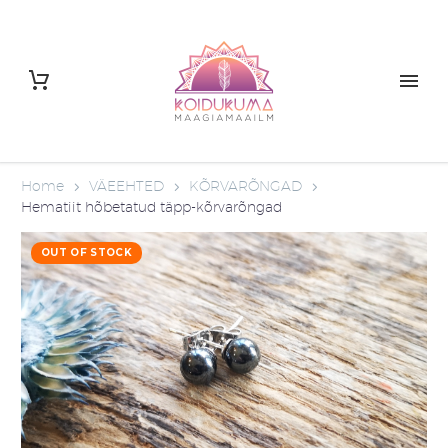
Home
VÄEEHTED
KÕRVARÕNGAD
Hematiit hõbetatud täpp-kõrvarõngad
OUT OF STOCK