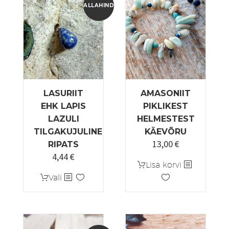
ALLAHINDLUS!
LASURIIT
AMASONIIT
EHK LAPIS
PIKLIKEST
LAZULI
HELMESTEST
TILGAKUJULINE
KÄEVÕRU
13,00
€
RIPATS
4,44
€
Algne
Praegune
Lisa korvi
hind
hind
Sellel
Vali
oli:
on:
tootel
5,55 €.
4,44 €.
on
mitu
varianti.