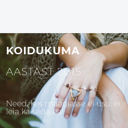
KOIDUKUMA
AASTAST 2015
Need, kes maagiasse ei usu, ei
leia ka seda eal!