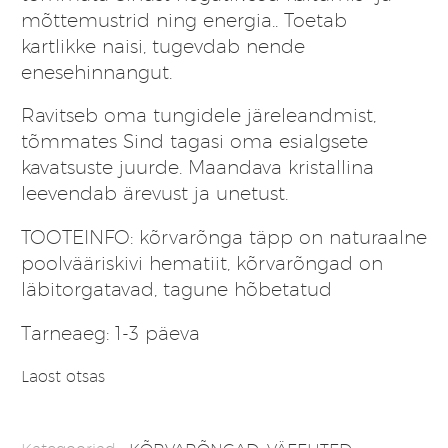
mõttemustrid ning energia.. Toetab
kartlikke naisi, tugevdab nende
enesehinnangut.
Ravitseb oma tungidele järeleandmist,
tõmmates Sind tagasi oma esialgsete
kavatsuste juurde.
Maandava kristallina
leevendab ärevust ja unetust.
TOOTEINFO: kõrvarõnga täpp on naturaalne
poolvääriskivi hematiit, kõrvarõngad on
läbitorgatavad, tagune hõbetatud
Tarneaeg: 1-3 päeva
Laost otsas