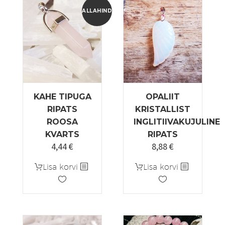
Valikuid
ALLAHINDLUS!
saab
teha
tootelehel.
KAHE TIPUGA
OPALIIT
RIPATS
KRISTALLIST
ROOSA
INGLITIIVAKUJULINE
KVARTS
RIPATS
4,44
€
8,88
€
Algne
Praegune
hind
hind
Lisa korvi
Lisa korvi
oli:
on:
5,55 €.
4,44 €.