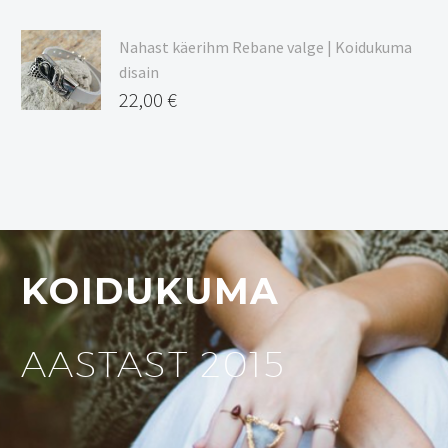
Nahast käerihm Rebane valge | Koidukuma
disain
22,00
€
KOIDUKUMA
AASTAST 2015