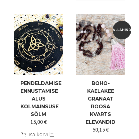
18,00 €
on
mitu
varianti.
Valikuid
ALLAHINDLUS
saab
teha
tootelehel.
PENDELDAMISE
BOHO-
ENNUSTAMISE
KAELAKEE
ALUS
GRANAAT
KOLMAINSUSE
ROOSA
SÕLM
KVARTS
15,00
€
ELEVANDID
50,15
€
Algne
Praegune
Lisa korvi
hind
hind