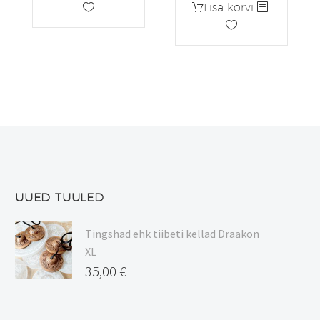
Lisa korvi
oli:
on:
59,00 €.
50,15 €.
UUED TUULED
Tingshad ehk tiibeti kellad Draakon
XL
35,00
€