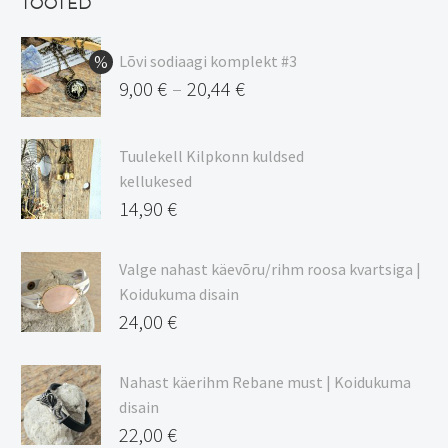
TOOTED
11,48 €.
Lõvi sodiaagi komplekt #3
9,00
€
20,44
€
–
Hinnavahemik:
9,00 €
Tuulekell Kilpkonn kuldsed
kuni
kellukesed
20,44 €
14,90
€
Valge nahast käevõru/rihm roosa kvartsiga |
Koidukuma disain
24,00
€
Nahast käerihm Rebane must | Koidukuma
disain
22,00
€