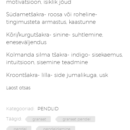
motivatsioon, isiklik jõud
Südametšakra- roosa või roheline-
tingimusteta armastus, kaastunne
Kõri/kurgutšakra- sinine- suhtlemine,
eneseväljendus
Kolmanda silma tšakra- indigo- sisekaemus,
intuitsioon, sisemine teadmine
Kroontšakra- lilla- side jumalikuga, usk
Laost otsas
Kategooriad:
PENDLID
Täägid:
granaat
granaat pendel
pendel
pendeldamine