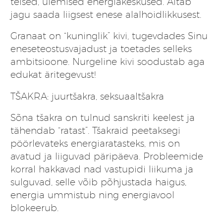
teised, ülemised energiakeskused. Aitab
jagu saada liigsest enese alalhoidlikkusest.
Granaat on “kuninglik” kivi, tugevdades Sinu
eneseteostusvajadust ja toetades selleks
ambitsioone. Nurgeline kivi soodustab aga
edukat äritegevust!
TŠAKRA: juurtšakra, seksuaaltšakra
Sõna tšakra on tulnud sanskriti keelest ja
tähendab “ratast”. Tšakraid peetaksegi
pöörlevateks energiaratasteks, mis on
avatud ja liiguvad päripäeva. Probleemide
korral hakkavad nad vastupidi liikuma ja
sulguvad, selle võib põhjustada haigus,
energia ummistub ning energiavool
blokeerub.