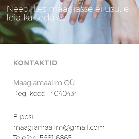
Need, kes maagiasse ei usu, ei
leia ka seda eal!
KONTAKTID
Maagiamaailm OÜ
Reg. kood 14040434
E-post:
maagiamaailm@gmail.com
Telefon: 5681 6865