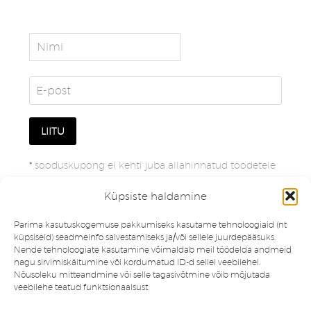
*
sooduskupong ei kehti juba allahinnatud toodetele
Küpsiste haldamine
Parima kasutuskogemuse pakkumiseks kasutame tehnoloogiaid (nt
küpsiseid) seadmeinfo salvestamiseks ja/või sellele juurdepääsuks.
Nende tehnoloogiate kasutamine võimaldab meil töödelda andmeid,
nagu sirvimiskäitumine või kordumatud ID-d sellel veebilehel.
Nõusoleku mitteandmine või selle tagasivõtmine võib mõjutada
veebilehe teatud funktsionaalsust.