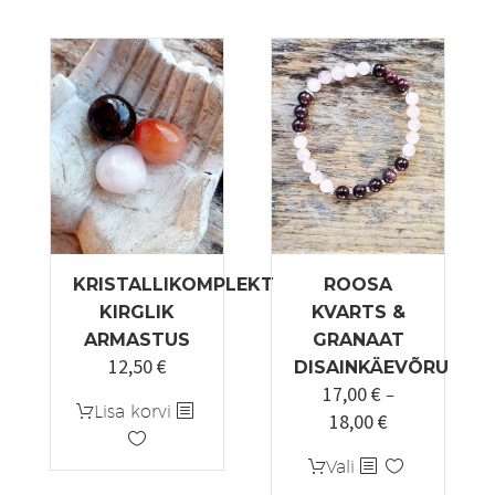
on
mitu
varianti.
Valikuid
saab
teha
tootelehel.
KRISTALLIKOMPLEKT
ROOSA
KIRGLIK
KVARTS &
ARMASTUS
GRANAAT
12,50
€
DISAINKÄEVÕRU
17,00
€
–
Lisa korvi
18,00
€
Hinnavahemi
17,00 €
Sellel
Vali
kuni
tootel