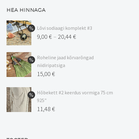
HEA HINNAGA
Lõvi sodiaagi komplekt #3
9,00
€
20,44
€
–
Hinnavahemik:
9,00 €
Roheline jaad kõrvarõngad
kuni
niidiripatsiga
20,44 €
Algne
15,00
€
hind
Praegune
oli:
hind
Hõbekett #2 keerdus vormiga 75 cm
925"
17,00 €.
on:
Algne
11,48
€
15,00 €.
hind
Praegune
oli:
hind
13,50 €.
on: