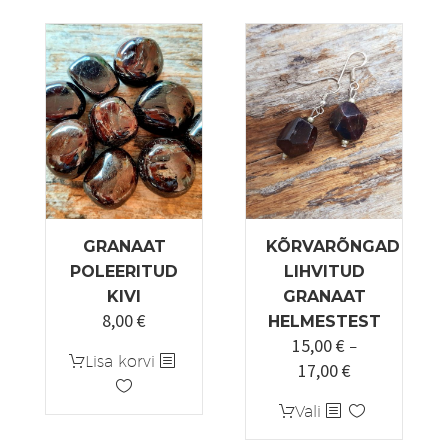
GRANAAT
KÕRVARÕNGAD
POLEERITUD
LIHVITUD
KIVI
GRANAAT
8,00
€
HELMESTEST
15,00
€
–
Lisa korvi
17,00
€
Hinnavahemi
15,00 €
Sellel
Vali
kuni
tootel
17,00 €