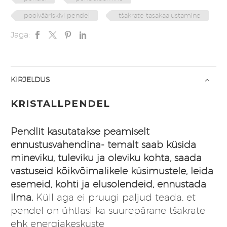
poolvääriskivi pendel
tšakrate tasakaalustamine
Jaga:
KIRJELDUS
KRISTALLPENDEL
Pendlit kasutatakse peamiselt
ennustusvahendina- temalt saab küsida
mineviku, tuleviku ja oleviku kohta, saada
vastuseid kõikvõimalikele küsimustele, leida
esemeid, kohti ja elusolendeid, ennustada
ilma.
Küll aga ei pruugi paljud teada, et
pendel on ühtlasi ka suurepärane tšakrate
ehk energiakeskuste