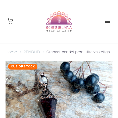
Home
PENDLID
Granaat pendel pronksikarva ketiga
OUT OF STOCK