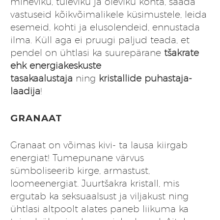
mineviku, tuleviku ja oleviku kohta, saada
vastuseid kõikvõimalikele küsimustele, leida
esemeid, kohti ja elusolendeid, ennustada
ilma. Küll aga ei pruugi paljud teada, et
pendel on ühtlasi ka suurepärane
tšakrate
ehk energiakeskuste
tasakaalustaja
ning
kristallide puhastaja-
laadija
!
GRANAAT
Granaat on võimas kivi- ta lausa kiirgab
energiat! Tumepunane värvus
sümboliseerib kirge, armastust,
loomeenergiat. Juurtšakra kristall, mis
ergutab ka seksuaalsust ja viljakust ning
ühtlasi altpoolt alates paneb liikuma ka