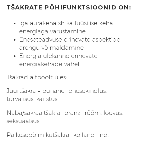
TŠAKRATE PÕHIFUNKTSIOONID ON:
Iga aurakeha sh ka füüsilise keha
energiaga varustamine
Eneseteadvuse erinevate aspektide
arengu võimaldamine
Energia ülekanne erinevate
energiakehade vahel
Tšakrad altpoolt üles:
Juurtšakra – punane- enesekindlus,
turvalisus, kaitstus
Naba/sakraaltšakra- oranz- rõõm, loovus,
seksuaalsus
Päikesepõimikutšakra- kollane- ind,