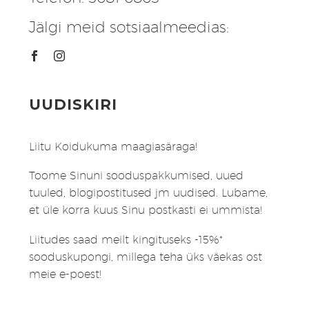
Jälgi meid sotsiaalmeedias:
UUDISKIRI
Liitu Koidukuma maagiasäraga!
Toome Sinuni sooduspakkumised, uued
tuuled, blogipostitused jm uudised. Lubame,
et üle korra kuus Sinu postkasti ei ummista!
Liitudes saad meilt kingituseks -15%*
sooduskupongi, millega teha üks väekas ost
meie e-poest!