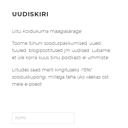
UUDISKIRI
Liitu Koidukuma maagiasäraga!
Toome Sinuni sooduspakkumised, uued
tuuled, blogipostitused jm uudised. Lubame,
et üle korra kuus Sinu postkasti ei ummista!
Liitudes saad meilt kingituseks -15%*
sooduskupongi, millega teha üks väekas ost
meie e-poest!