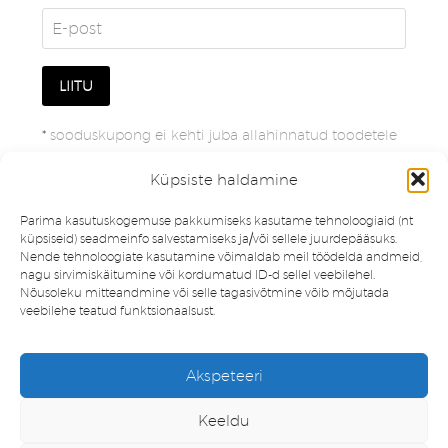
*
sooduskupong ei kehti juba allahinnatud toodetele
Küpsiste haldamine
Parima kasutuskogemuse pakkumiseks kasutame tehnoloogiaid (nt
küpsiseid) seadmeinfo salvestamiseks ja/või sellele juurdepääsuks.
Nende tehnoloogiate kasutamine võimaldab meil töödelda andmeid,
nagu sirvimiskäitumine või kordumatud ID-d sellel veebilehel.
Nõusoleku mitteandmine või selle tagasivõtmine võib mõjutada
veebilehe teatud funktsionaalsust.
Müügitingimused
Privaatsuspoliitika
Akspeteeri
Minu konto
Soovinimekiri
Keeldu