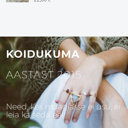
KOIDUKUMA
AASTAST 2015
Need, kes maagiasse ei usu, ei
leia ka seda eal!