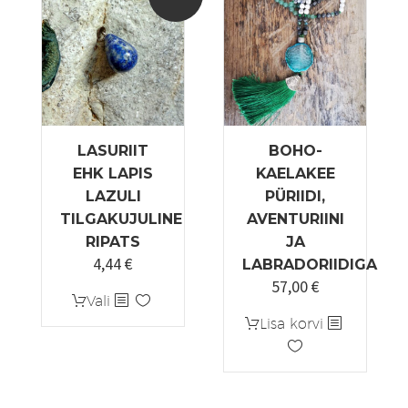
LASURIIT
BOHO-
EHK LAPIS
KAELAKEE
LAZULI
PÜRIIDI,
TILGAKUJULINE
AVENTURIINI
RIPATS
JA
4,44
€
Algne
Praegune
LABRADORIIDIGA
57,00
€
hind
hind
Sellel
Vali
oli:
on:
tootel
Lisa korvi
5,55 €.
4,44 €.
on
mitu
varianti.