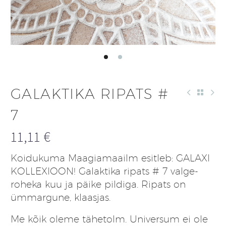
GALAKTIKA RIPATS #
7
11,11
€
Koidukuma Maagiamaailm esitleb: GALAXI
KOLLEXIOON! Galaktika ripats # 7 valge-
roheka kuu ja päike pildiga. Ripats on
ümmargune, klaasjas.
Me kõik oleme tähetolm. Universum ei ole