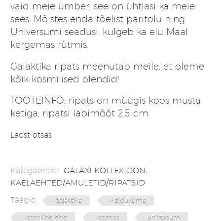
vaid meie ümber; see on ühtlasi ka meie
sees. Mõistes enda tõelist päritolu ning
Universumi seadusi, kulgeb ka elu Maal
kergemas rütmis.
Galaktika ripats meenutab meile, et oleme
kõik kosmilised olendid!
TOOTEINFO: ripats on müügis koos musta
ketiga, ripatsi läbimõõt 2,5 cm
Laost otsas
Kategooriad:
GALAXI KOLLEXIOON
,
KAELAEHTED/AMULETID/RIPATSID
Täägid:
galaktika
Koidukuma
kosmiline ehe
kosmos
universum