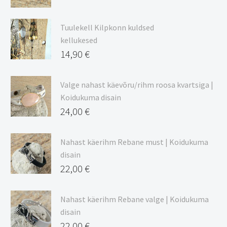
Hinnavahemik:
9,00 €
Tuulekell Kilpkonn kuldsed
kuni
kellukesed
20,44 €
14,90
€
Valge nahast käevõru/rihm roosa kvartsiga |
Koidukuma disain
24,00
€
Nahast käerihm Rebane must | Koidukuma
disain
22,00
€
Nahast käerihm Rebane valge | Koidukuma
disain
22,00
€