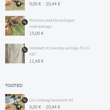
9,00
€
20,44
€
–
Hinnavahemik:
9,00 €
Roheline jaad kõrvarõngad
kuni
niidiripatsiga
20,44 €
Algne
15,00
€
hind
Praegune
oli:
hind
Hõbekett #2 keerdus vormiga 75 cm
925"
17,00 €.
on:
Algne
11,48
€
15,00 €.
hind
Praegune
oli:
hind
13,50 €.
on:
TOOTED
11,48 €.
Lõvi sodiaagi komplekt #3
9,00
€
20,44
€
–