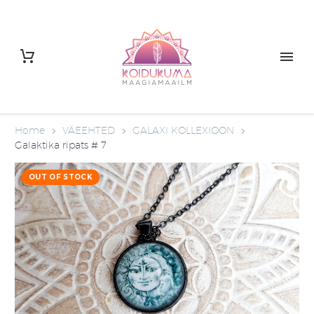
Home
VÄEEHTED
GALAXI KOLLEXIOON
Galaktika ripats # 7
OUT OF STOCK