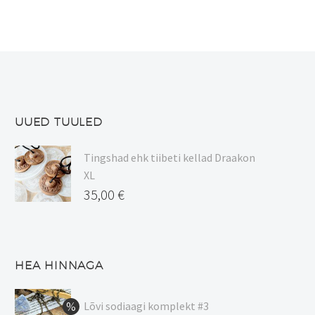
Valikuid
saab
teha
tootelehel.
UUED TUULED
Tingshad ehk tiibeti kellad Draakon
XL
35,00
€
HEA HINNAGA
Lõvi sodiaagi komplekt #3