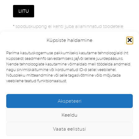
*
sooduskupong ei kehti juba allahinnatud toodetele
Küpsiste haldamine
Parima kasutuskogemuse pakkumiseks kasutame tehnoloogiaid (nt
küpsiseid) seadmeinfo salvestamiseks ja/või sellele juurdepääsuks.
Nende tehnoloogiate kasutamine võimaldab meil töödelda andmeid,
nagu sirvimiskäitumine või kordumatud ID-d sellel veebilehel.
Nõusoleku mitteandmine või selle tagasivõtmine võib mõjutada
veebilehe teatud funktsionaalsust.
Müügitingimused
Privaatsuspoliitika
Akspeteeri
Minu konto
Soovinimekiri
Keeldu
Vaata eelistusi