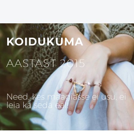
KOIDUKUMA
AASTAST 2015
Need, kes maagiasse ei usu, ei
leia ka seda eal!