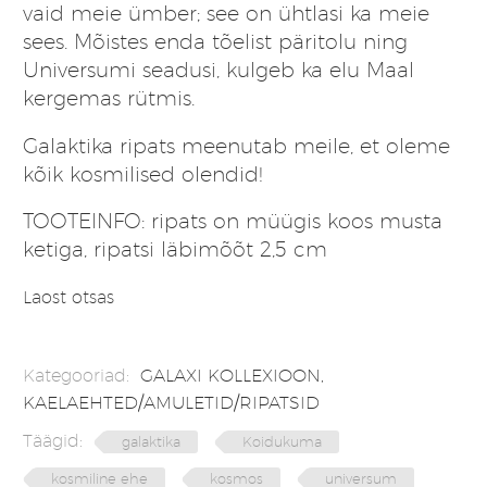
vaid meie ümber; see on ühtlasi ka meie
sees. Mõistes enda tõelist päritolu ning
Universumi seadusi, kulgeb ka elu Maal
kergemas rütmis.
Galaktika ripats meenutab meile, et oleme
kõik kosmilised olendid!
TOOTEINFO: ripats on müügis koos musta
ketiga, ripatsi läbimõõt 2,5 cm
Laost otsas
Kategooriad:
GALAXI KOLLEXIOON
,
KAELAEHTED/AMULETID/RIPATSID
Täägid:
galaktika
Koidukuma
kosmiline ehe
kosmos
universum