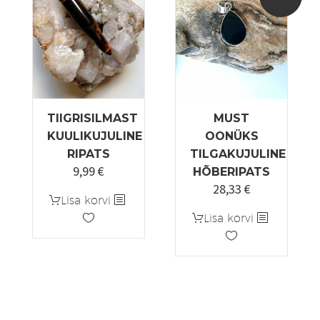
saab
teha
tootelehel.
TIIGRISILMAST
MUST
KUULIKUJULINE
OONÜKS
RIPATS
TILGAKUJULINE
9,99
€
HÕBERIPATS
28,33
€
Algne
Praegune
Lisa korvi
hind
hind
Lisa korvi
oli:
on:
33,33 €.
28,33 €.