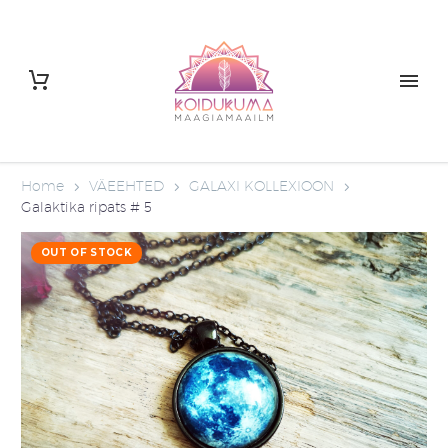
Home
VÄEEHTED
GALAXI KOLLEXIOON
Galaktika ripats # 5
OUT OF STOCK