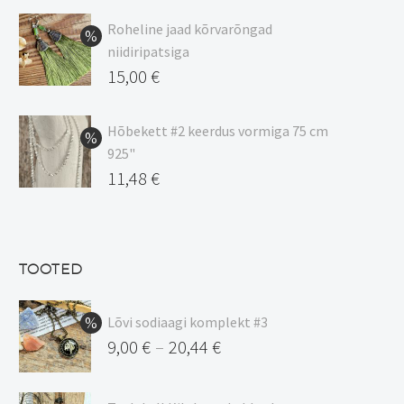
9,00 €
Roheline jaad kõrvarõngad
kuni
niidiripatsiga
20,44 €
Algne
15,00
€
hind
Praegune
oli:
hind
Hõbekett #2 keerdus vormiga 75 cm
925"
17,00 €.
on:
Algne
11,48
€
15,00 €.
hind
Praegune
oli:
hind
13,50 €.
on:
TOOTED
11,48 €.
Lõvi sodiaagi komplekt #3
9,00
€
20,44
€
–
Hinnavahemik:
9,00 €