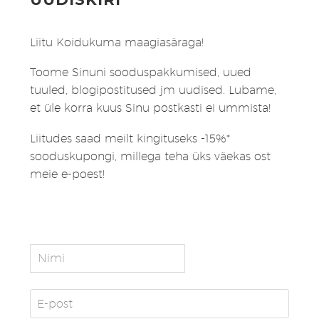
Liitu Koidukuma maagiasäraga!
Toome Sinuni sooduspakkumised, uued
tuuled, blogipostitused jm uudised. Lubame,
et üle korra kuus Sinu postkasti ei ummista!
Liitudes saad meilt kingituseks -15%*
sooduskupongi, millega teha üks väekas ost
meie e-poest!