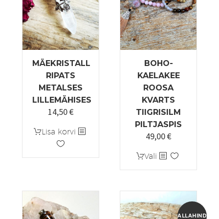
MÄEKRISTALL
BOHO-
RIPATS
KAELAKEE
METALSES
ROOSA
LILLEMÄHISES
KVARTS
14,50
€
TIIGRISILM
PILTJASPIS
Lisa korvi
49,00
€
Sellel
Vali
tootel
on
mitu
varianti.
Valikuid
ALLAHINDLUS