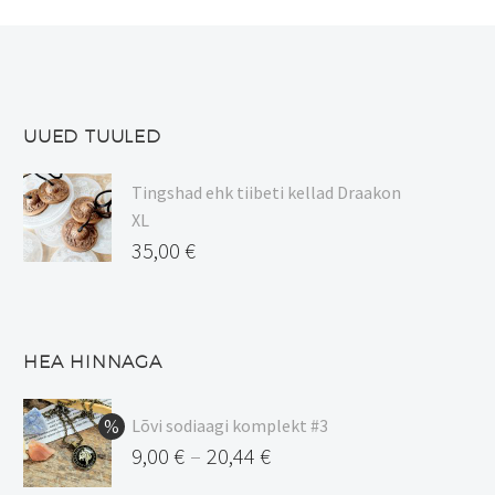
UUED TUULED
Tingshad ehk tiibeti kellad Draakon
XL
35,00
€
HEA HINNAGA
Lõvi sodiaagi komplekt #3
9,00
€
20,44
€
–
Hinnavahemik: