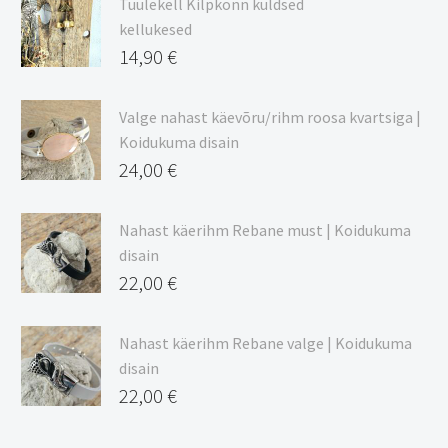
Tuulekell Kilpkonn kuldsed
kuni
kellukesed
20,44 €
14,90
€
Valge nahast käevõru/rihm roosa kvartsiga |
Koidukuma disain
24,00
€
Nahast käerihm Rebane must | Koidukuma
disain
22,00
€
Nahast käerihm Rebane valge | Koidukuma
disain
22,00
€